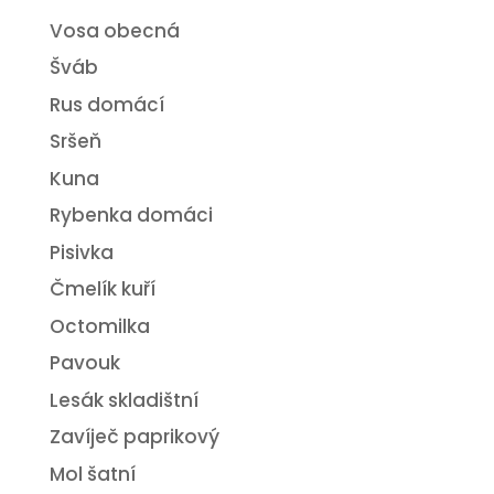
Vosa obecná
Šváb
Rus domácí
Sršeň
Kuna
Rybenka domáci
Pisivka
Čmelík kuří
Octomilka
Pavouk
Lesák skladištní
Zavíječ paprikový
Mol šatní