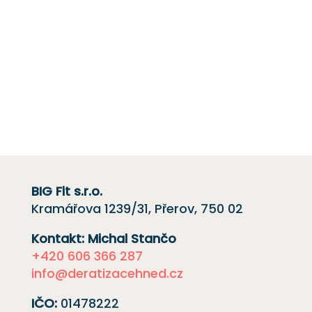
Máte-li jakékoli dotazy nebo si přejete získat
cenovou nabídku,
kontaktujte nás
e-mailem
nebo telefonicky kliknutím na červené
tlačítko.
Rádi vám pomůžeme.
BIG Fit s.r.o.
Kramářova 1239/31, Přerov, 750 02
Kontakt: Michal Stančo
+420 606 366 287
info@deratizacehned.cz
IČO:
01478222