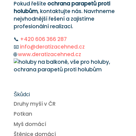
Pokud řešíte
ochrana parapetů proti
holubům
, kontaktujte nás. Navrhneme
nejvhodnější řešení a zajistíme
profesionální realizaci.
📞
+420 606 366 287
📧
info@deratizacehned.cz
🌐
www.deratizacehned.cz
Škůdci
Druhy myší v ČR
Potkan
Myš domácí
Štěnice domácí