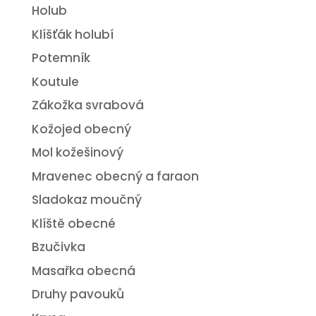
Holub
Klíšťák holubí
Potemník
Koutule
Zákožka svrabová
Kožojed obecný
Mol kožešinový
Mravenec obecný a faraon
Sladokaz moučný
Klíště obecné
Bzučivka
Masařka obecná
Druhy pavouků