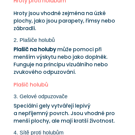
Hroty proti holubům
Hroty jsou vhodné zejména na úzké
plochy, jako jsou parapety, římsy nebo
zábradlí.
2. Plašiče holubů
Plašič na holuby
může pomoci při
menším výskytu nebo jako doplněk.
Funguje na principu vizuálního nebo
zvukového odpuzování.
Plašič holubů
3. Gelové odpuzovače
Speciální gely vytvářejí lepivý
a nepříjemný povrch. Jsou vhodné pro
menší plochy, ale mají kratší životnost.
4. Sítě proti holubům