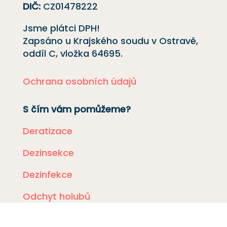
DIČ:
CZ01478222
Jsme plátci DPH!
Zapsáno u Krajského soudu v Ostravě,
oddíl C, vložka
64695
.
Ochrana osobních údajů
S čím vám pomůžeme?
Deratizace
Dezinsekce
Dezinfekce
Odchyt holubů
Instalace sítí proti holubům