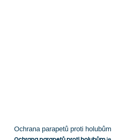
Ochrana parapetu proti
holubům
Ochrana parapetů proti holubům
Ochrana parapetů proti holubům
je