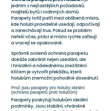
jedním z nejčastějších požadavků
majitelů bytů i rodinných domů.
Parapety totiž patří mezi oblíbená místa,
kde holubi pravidelně usedají, odpočívají
a zanechávají trus. Pokud se problém
neřeší včas, ptáci si místo rychle zafixují
a vracejí se opakovaně.
Správně zvolená ochrana parapetu
dokáže zabránit nejen usedání, ale
i hnízdění a následnému znečištění.
Klíčem je vytvořit překážku, která
holubům znemožní pohodlné dosednutí.
Proč jsou parapety pro holuby ideální
(ochrana parapetů proti holubům)
Parapety poskytují holubům ideální
podmínky. Jsou stabilní, chráněné