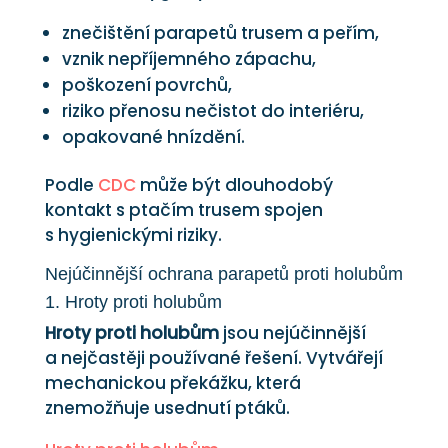
znečištění parapetů trusem a peřím,
vznik nepříjemného zápachu,
poškození povrchů,
riziko přenosu nečistot do interiéru,
opakované hnízdění.
Podle
CDC
může být dlouhodobý
kontakt s ptačím trusem spojen
s hygienickými riziky.
Nejúčinnější ochrana parapetů proti holubům
1. Hroty proti holubům
Hroty proti holubům
jsou nejúčinnější
a nejčastěji používané řešení. Vytvářejí
mechanickou překážku, která
znemožňuje usednutí ptáků.