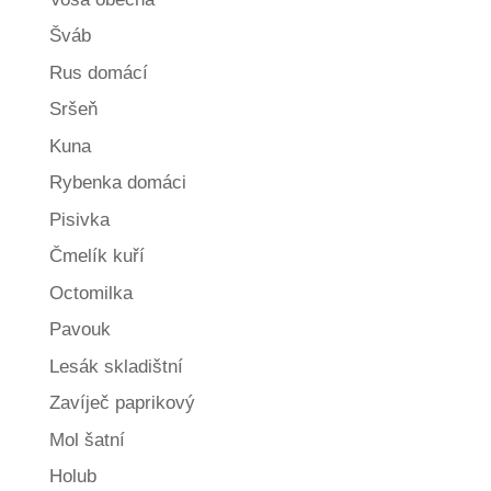
Šváb
Rus domácí
Sršeň
Kuna
Rybenka domáci
Pisivka
Čmelík kuří
Octomilka
Pavouk
Lesák skladištní
Zavíječ paprikový
Mol šatní
Holub