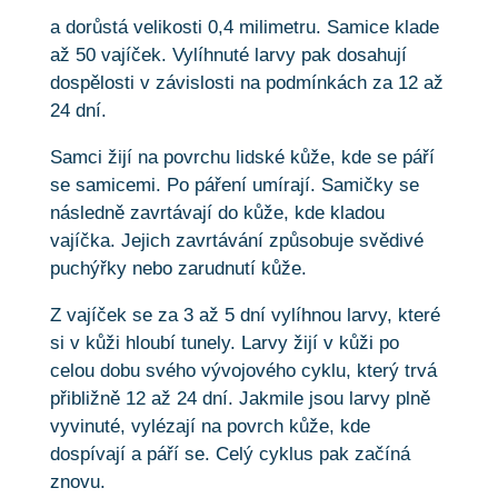
a dorůstá velikosti 0,4 milimetru. Samice klade
až 50 vajíček. Vylíhnuté larvy pak dosahují
dospělosti v závislosti na podmínkách za 12 až
24 dní.
Samci žijí na povrchu lidské kůže, kde se páří
se samicemi. Po páření umírají. Samičky se
následně zavrtávají do kůže, kde kladou
vajíčka. Jejich zavrtávání způsobuje svědivé
puchýřky nebo zarudnutí kůže.
Z vajíček se za 3 až 5 dní vylíhnou larvy, které
si v kůži hloubí tunely. Larvy žijí v kůži po
celou dobu svého vývojového cyklu, který trvá
přibližně 12 až 24 dní. Jakmile jsou larvy plně
vyvinuté, vylézají na povrch kůže, kde
dospívají a páří se. Celý cyklus pak začíná
znovu.