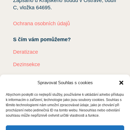
Zapsáno u Krajského soudu v Ostravě, oddíl
C, vložka
64695
.
Ochrana osobních údajů
S čím vám pomůžeme?
Deratizace
Dezinsekce
Dezinfekce
Spravovat Souhlas s cookies
Odchyt holubů
Abychom poskytli co nejlepší služby, používáme k ukládání a/nebo přístupu
k informacím o zařízení, technologie jako jsou soubory cookies. Souhlas s
Instalace sítí proti holubům
těmito technologiemi nám umožní zpracovávat údaje, jako je chování při
procházení nebo jedinečná ID na tomto webu. Nesouhlas nebo odvolání
Rizikové vyklízení
souhlasu může nepříznivě ovlivnit určité vlastnosti a funkce.
DDD Servis