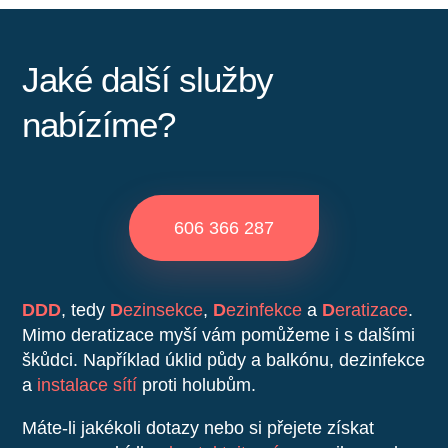
Jaké další služby
nabízíme?
606 366 287
DDD
, tedy
D
ezinsekce
,
D
ezinfekce
a
D
eratizace
.
Mimo deratizace myší vám pomůžeme i s dalšími
škůdci. Například úklid půdy a balkónu, dezinfekce
a
instalace sítí
proti holubům.
Máte-li jakékoli dotazy nebo si přejete získat