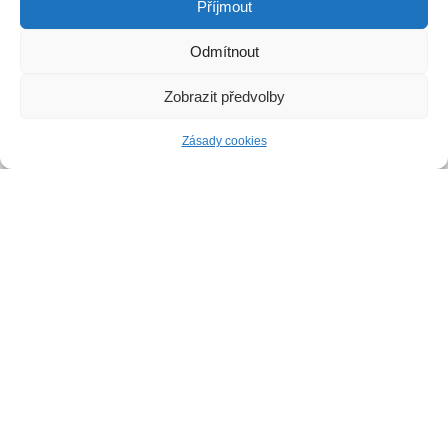
Příjmout
Kde zasahujeme?
Odmítnout
Deratizace Přerov
Zobrazit předvolby
Deratizace Kroměříž
Zásady cookies
Deratizace Zlín
Deratizace Ostrava
Deratizace Prostějov
Deratizace Olomouc
Deratiace Uherské Hradiště