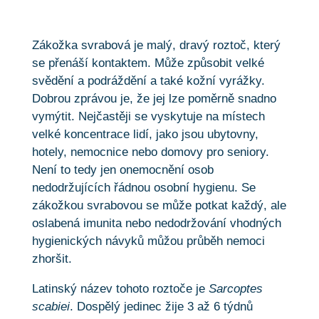
Zákožka svrabová je malý, dravý roztoč, který
se přenáší kontaktem. Může způsobit velké
svědění a podráždění a také kožní vyrážky.
Dobrou zprávou je, že jej lze poměrně snadno
vymýtit. Nejčastěji se vyskytuje na místech
velké koncentrace lidí, jako jsou ubytovny,
hotely, nemocnice nebo domovy pro seniory.
Není to tedy jen onemocnění osob
nedodržujících řádnou osobní hygienu. Se
zákožkou svrabovou se může potkat každý, ale
oslabená imunita nebo nedodržování vhodných
hygienických návyků můžou průběh nemoci
zhoršit.
Latinský název tohoto roztoče je
Sarcoptes
scabiei
. Dospělý jedinec žije 3 až 6 týdnů