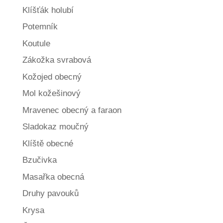
Klíšťák holubí
Potemník
Koutule
Zákožka svrabová
Kožojed obecný
Mol kožešinový
Mravenec obecný a faraon
Sladokaz moučný
Klíště obecné
Bzučivka
Masařka obecná
Druhy pavouků
Krysa