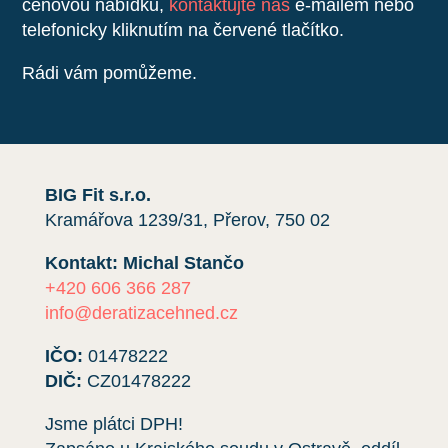
cenovou nabídku,
kontaktujte nás
e-mailem nebo
telefonicky kliknutím na červené tlačítko.
Rádi vám pomůžeme.
BIG Fit s.r.o.
Kramářova 1239/31, Přerov, 750 02
Kontakt: Michal Stančo
+420 606 366 287
info@deratizacehned.cz
IČO:
01478222
DIČ:
CZ01478222
Jsme plátci DPH!