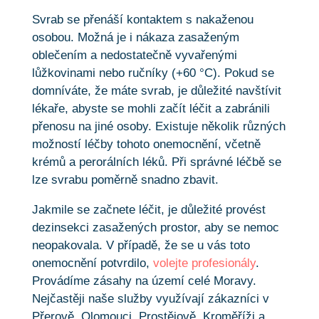
Svrab se přenáší kontaktem s nakaženou
osobou. Možná je i nákaza zasaženým
oblečením a nedostatečně vyvařenými
lůžkovinami nebo ručníky (+60 °C). Pokud se
domníváte, že máte svrab, je důležité navštívit
lékaře, abyste se mohli začít léčit a zabránili
přenosu na jiné osoby. Existuje několik různých
možností léčby tohoto onemocnění, včetně
krémů a perorálních léků. Při správné léčbě se
lze svrabu poměrně snadno zbavit.
Jakmile se začnete léčit, je důležité provést
dezinsekci zasažených prostor, aby se nemoc
neopakovala. V případě, že se u vás toto
onemocnění potvrdilo,
volejte profesionály
.
Provádíme zásahy na území celé Moravy.
Nejčastěji naše služby využívají zákazníci v
Přerově, Olomouci, Prostějově, Kroměříži a