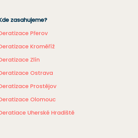
Kde zasahujeme?
Deratizace Přerov
Deratizace Kroměříž
Deratizace Zlín
Deratizace Ostrava
Deratizace Prostějov
Deratizace Olomouc
Deratiace Uherské Hradiště