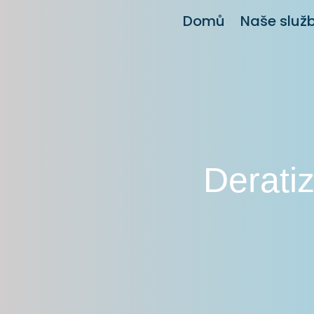
Domů
Naše služ
Derati