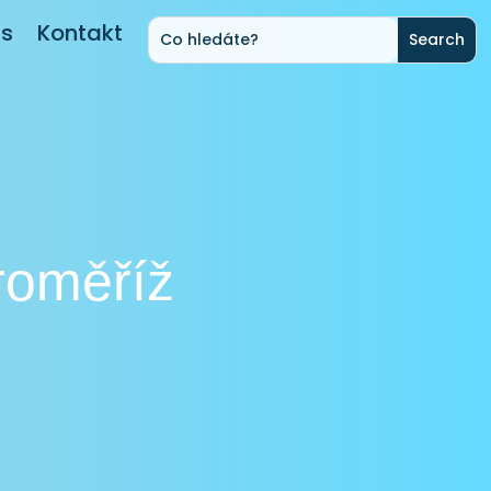
ás
Kontakt
roměříž