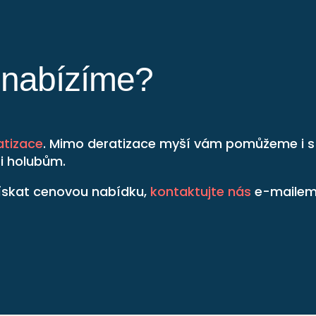
y nabízíme?
atizace
. Mimo deratizace myší vám pomůžeme i s d
i holubům.
 získat cenovou nabídku,
kontaktujte nás
e-mailem 