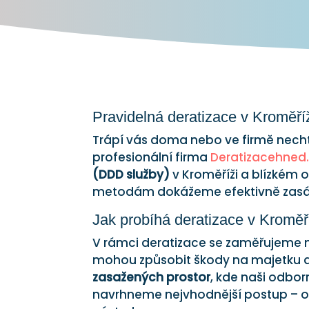
Pravidelná deratizace v Kroměříž
Trápí vás doma nebo ve firmě nechtě
profesionální firma
Deratizacehned
(DDD služby)
v Kroměříži a blízkém
metodám dokážeme efektivně zasá
Jak probíhá deratizace v Kroměř
V rámci deratizace se zaměřujeme n
mohou způsobit škody na majetku a 
zasažených prostor
, kde naši odborn
navrhneme nejvhodnější postup – od