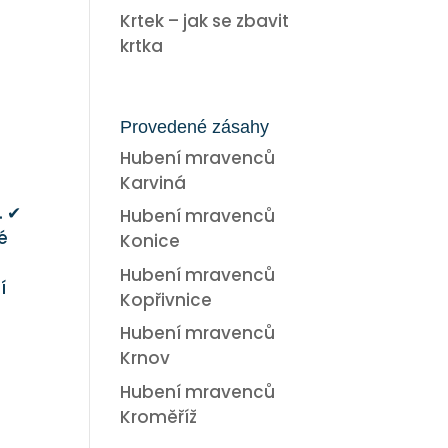
Krtek – jak se zbavit
krtka
Provedené zásahy
Hubení mravenců
Karviná
. ✔
Hubení mravenců
é
Konice
Hubení mravenců
í
Kopřivnice
Hubení mravenců
Krnov
Hubení mravenců
Kroměříž