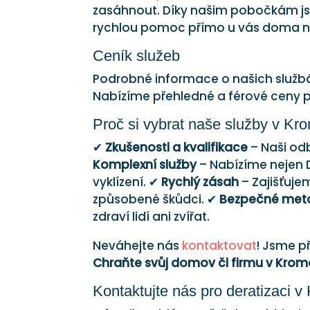
zasáhnout. Díky našim pobočkám jsm
rychlou pomoc přímo u vás doma n
Ceník služeb
Podrobné informace o našich služb
Nabízíme přehledné a férové ceny 
Proč si vybrat naše služby v Kro
✔
Zkušenosti a kvalifikace
– Naši odb
Komplexní služby
– Nabízíme nejen D
vyklízení. ✔
Rychlý zásah
– Zajišťuj
způsobené škůdci. ✔
Bezpečné met
zdraví lidí ani zvířat.
Neváhejte nás
kontaktovat
! Jsme p
Chraňte svůj domov či firmu v Kromě
Kontaktujte nás pro deratizaci v