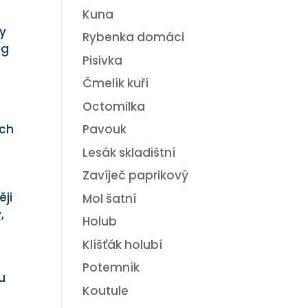
Kuna
by
Rybenka domáci
ng
Pisivka
Čmelík kuří
Octomilka
Pavouk
ých
Lesák skladištní
Zavíječ paprikový
ěji
Mol šatní
,
Holub
Klíšťák holubí
Potemník
u
Koutule