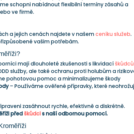
e schopni nabídnout flexibilní termíny zásahů a
ebo ve firmě.
ách a jejich cenách najdete v našem
ceníku služeb
.
přizpůsobené vašim potřebám.
měříži?
orníci mají dlouholeté zkušenosti s likvidací
škůdců
DD služby, ale také ochranu proti holubům a rizikov
eme pohotovou pomoc a minimalizujeme škody
ody
– Používáme ověřené přípravky, které neohrožuj
řipraveni zasáhnout rychle, efektivně a diskrétně.
říži před
škůdci
s naší odbornou pomocí.
 Kroměříži