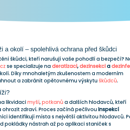
i a okolí – spolehlivá ochrana před škůdci
ní škůdci, kteří narušují vaše pohodlí a bezpečí? 
.cz
se specializuje na
deratizaci
,
dezinsekci
a
dezinfe
 okolí. Díky mnohaletým zkušenostem a moderním
hnout a zabránit opětovnému výskytu
škůdců
.
íži?
a likvidaci
myší
,
potkanů
a dalších hlodavců, kteří
ohrozit zdraví. Proces začíná pečlivou
inspekcí
íci identifikují místa s největší aktivitou hlodavců. 
 pokládky nástrah až po aplikaci staniček s