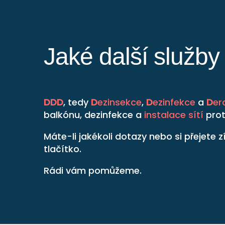
Jaké další služb
DDD
, tedy
D
ezinsekce
,
D
ezinfekce
a
D
er
balkónu, dezinfekce a
instalace sítí
prot
Máte-li jakékoli dotazy nebo si přejete
tlačítko.
Rádi vám pomůžeme.