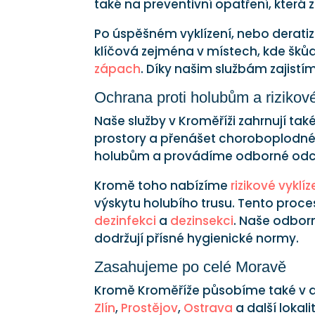
také na preventivní opatření, kter
Po úspěšném vyklízení, nebo derat
klíčová zejména v místech, kde šků
zápach
. Díky našim službám zajist
Ochrana proti holubům a rizikové
Naše služby v Kroměříži zahrnují tak
prostory a přenášet choroboplodné 
holubům a provádíme odborné odc
Kromě toho nabízíme
rizikové vyklíz
výskytu holubího trusu. Tento proces
dezinfekci
a
dezinsekci
. Naše odbor
dodržují přísné hygienické normy.
Zasahujeme po celé Moravě
Kromě Kroměříže působíme také v d
Zlín
,
Prostějov
,
Ostrava
a další lokali