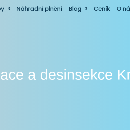
by
Náhradní plnění
Blog
Ceník
O n
zace a desinsekce K