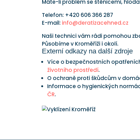
Máte-li problém se štěnicemi, hloda
Telefon: +420 606 366 287
E-mail:
info@deratizacehned.cz
Naši technici vám rádi pomohou zbav
Působíme v Kroměříži i okolí.
Externí odkazy na další zdroje
Více o bezpečnostních opatřeních
životního prostředí
.
O ochraně proti škůdcům v domá
Informace o hygienických normác
ČR
.