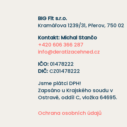
BIG Fit s.r.o.
Kramářova 1239/31, Přerov, 750 02
Kontakt: Michal Stančo
+420 606 366 287
info@deratizacehned.cz
IČO:
01478222
DIČ:
CZ01478222
Jsme plátci DPH!
Zapsáno u Krajského soudu v
Ostravě, oddíl C, vložka
64695
.
Ochrana osobních údajů