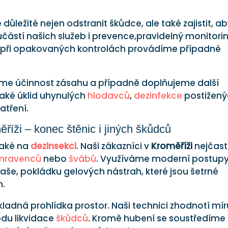
důležité nejen odstranit škůdce, ale také zajistit, a
částí našich služeb i prevence,pravidelný monitori
a při opakovaných kontrolách provádíme případné
eme účinnost zásahu a případně doplňujeme další
také úklid uhynulých
hlodavců
,
dezinfekce
postižen
atření.
říži – konec štěnic i jiných škůdců
také na
dezinsekci
. Naši zákazníci v
Kroměříži
nejčast
mravenců
nebo
švábů
. Využíváme moderní postupy
praše, pokládku gelových nástrah, které jsou šetrné
m.
adná prohlídka prostor. Naši technici zhodnotí mír
du likvidace
škůdců
. Kromě hubení se soustředíme