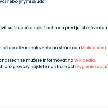
vci nebo jinými škůdci.
it se škůdců a zajistí ochranu před jejich návratem
 při deratizaci naleznete na stránkách
Ministerstva
cnostech se můžete informovat na
Wikipedia
.
h pro provozy najdete na stránkách
Hygienické slu