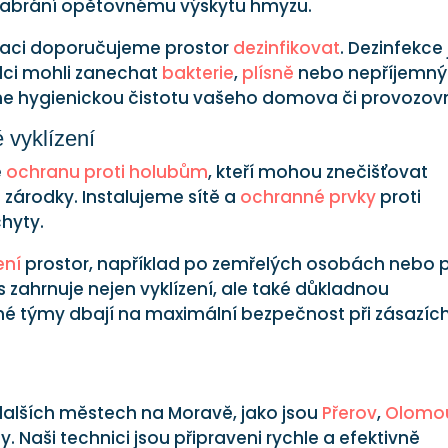
á zabrání opětovnému výskytu hmyzu.
izaci doporučujeme prostor
dezinfikovat
. Dezinfekce 
dci mohli zanechat
bakterie
,
plísně
nebo nepříjemný
íme hygienickou čistotu vašeho domova či provozov
 vyklízení
é
ochranu proti holubům
, kteří mohou znečišťovat
zárodky. Instalujeme sítě a
ochranné prvky
proti
hyty.
ení
prostor, například po zemřelých osobách nebo 
 zahrnuje nejen vyklízení, ale také důkladnou
né týmy dbají na maximální bezpečnost při zásazíc
alších městech na Moravě, jako jsou
Přerov
,
Olomo
ty. Naši technici jsou připraveni rychle a efektivně