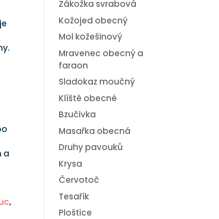
Zákožka svrabová
Kožojed obecný
je
Mol kožešinový
ny.
Mravenec obecný a
faraon
Sladokaz moučný
Klíště obecné
Bzučivka
po
Masařka obecná
Druhy pavouků
h a
Krysa
Červotoč
Tesařík
uc
,
Ploštice