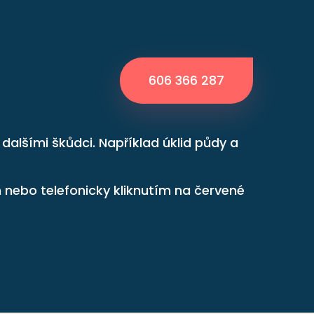
606 366 287
alšími škůdci. Například úklid půdy a
nebo telefonicky kliknutím na červené