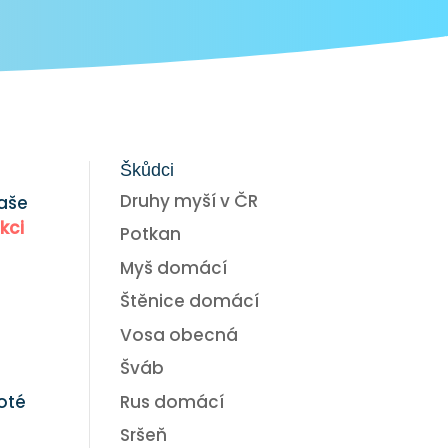
Škůdci
Druhy myší v ČR
Naše
kci
Potkan
Myš domácí
Štěnice domácí
Vosa obecná
Šváb
Rus domácí
Poté
Sršeň