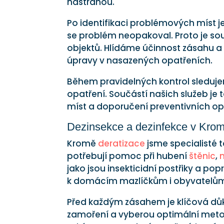
nástrahou.
Po identifikaci problémových míst je 
se problém neopakoval. Proto je sou
objektů. Hlídáme účinnost zásahu 
úpravy v nasazených opatřeních.
Během pravidelných kontrol sleduj
opatření. Součástí našich služeb je 
míst a doporučení preventivních op
Dezinsekce a dezinfekce v Kromě
Kromě
deratizace
jsme specialisté 
potřebují pomoc při hubení
štěnic
,
jako jsou insekticidní postřiky a po
k domácím mazlíčkům i obyvatelů
Před každým zásahem je klíčová důkl
zamoření a vyberou optimální meto