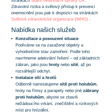
stránkách
Státní veterinární správy ČR
.
Zdravotní rizika a světový přístup k prevenci
onemocnění jsou pak k dispozici na stránkách
Světové zdravotnické organizace (WHO)
.
Nabídka našich služeb
Konzultace a posouzení situace
Podíváme se na zasažené objekty a
vyhodnotíme stav zamoření. Podle toho
navrhneme adekvátní řešení – od základních
zábran, jako jsou
hroty
nebo
sítě
, až po
rozsáhlejší odchyt.
Instalace sítí a hrotů
Odborně nainstalujeme
sítě proti holubům
,
hroty na římsy a parapety nebo jiné
zábrany
proti holubům
, abyste se zbavili
nežádoucího vrkání, znečištění a rizikových
míst pro hnízdění.