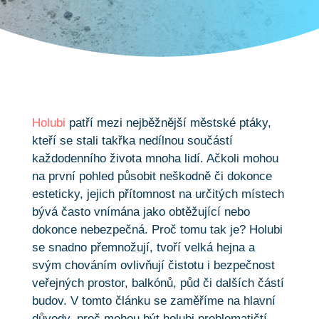
Holubi
patří mezi nejběžnější městské ptáky,
kteří se stali takřka nedílnou součástí
každodenního života mnoha lidí. Ačkoli mohou
na první pohled působit neškodně či dokonce
esteticky, jejich přítomnost na určitých místech
bývá často vnímána jako obtěžující nebo
dokonce nebezpečná. Proč tomu tak je? Holubi
se snadno přemnožují, tvoří velká hejna a
svým chováním ovlivňují čistotu i bezpečnost
veřejných prostor, balkónů, půd či dalších částí
budov. V tomto článku se zaměříme na hlavní
důvody, proč mohou být holubi problematičtí,