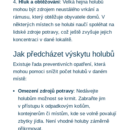
Hluk a obtěžování
: Velká hejna holubů
mohou být zdrojem neustálého vrkání a
rámusu, který obtěžuje obyvatele domů. V
některých místech se holubi naučí spoléhat na
lidské zdroje potravy, což ještě zvyšuje jejich
koncentraci v dané lokalitě.
Jak předcházet výskytu holubů
Existuje řada preventivních opatření, která
mohou pomoci snížit počet holubů v daném
místě:
Omezení zdrojů potravy
: Nedávejte
holubům možnost se krmit. Zabraňte jim
v přístupu k odpadkovým košům,
kontejnerům či místům, kde se volně povalují
zbytky jídla. Není vhodné holuby záměrně
přikrmovat.