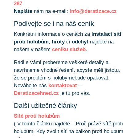
287
Napište
nám na e-mail:
info@deratizace.cz
Podívejte se i na náš ceník
Konkrétní informace o cenách za
instalaci sítí
proti holubům
,
hroty
či
odchyt
najdete na
našem v našem
ceníku služeb
.
Rádi s vámi probereme veškeré detaily a
navrhneme vhodné řešení, abyste měli jistotu,
že se problém s holuby nebude opakovat.
Neváhejte nás
kontaktovat
–
Deratizacehned.cz
je tu pro vás.
Další užitečné články
Sítě proti holubům
( V tomto článku najdete – Proč právě sítě proti
holubům, Kdy zvolit síť na balkon proti holubům