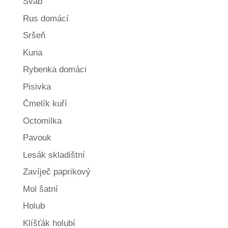
Šváb
Rus domácí
Sršeň
Kuna
Rybenka domáci
Pisivka
Čmelík kuří
Octomilka
Pavouk
Lesák skladištní
Zavíječ paprikový
Mol šatní
Holub
Klíšťák holubí