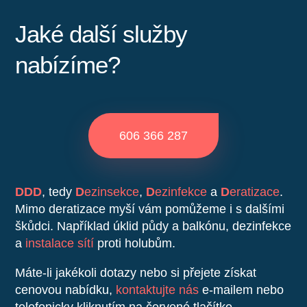
Jaké další služby
nabízíme?
606 366 287
DDD
, tedy
D
ezinsekce
,
D
ezinfekce
a
D
eratizace
.
Mimo deratizace myší vám pomůžeme i s dalšími
škůdci. Například úklid půdy a balkónu, dezinfekce
a
instalace sítí
proti holubům.
Máte-li jakékoli dotazy nebo si přejete získat
cenovou nabídku,
kontaktujte nás
e-mailem nebo
telefonicky kliknutím na červené tlačítko.