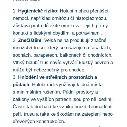
Hygienické riziko
: Holubi mohou přenášet
nemoci, například ornitózu či histoplazmózu.
Zůstává proto důležité omezovat jejich přímý
kontakt s lidskými obydlími a potravinami.
Znečištění
: Velká hejna produkují značné
množství trusu, který se usazuje na fasádách,
sochách, parapetech, balkonech či chodnících.
Vlhký holubí trus navíc vytváří kluzký povrch a
může být nebezpečný pro chodce.
Hnízdění ve střešních prostorách a
půdách
: Holubi rádi využívají klidná místa
s minimálním rušením. Půdní prostory a
balkony ve vyšších patrech jsou pro ně ideální.
Často tak dochází ke vzniku hnízd, hromadění
peří, trusu a také ke škodám na zateplení nebo
dřevěných konstrukcích.