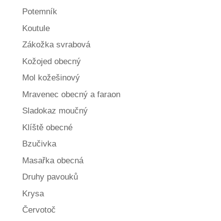
Potemník
Koutule
Zákožka svrabová
Kožojed obecný
Mol kožešinový
Mravenec obecný a faraon
Sladokaz moučný
Klíště obecné
Bzučivka
Masařka obecná
Druhy pavouků
Krysa
Červotoč