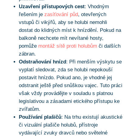
Uzavření přístupových cest
: Vhodným
řešením je
zasíťování půd
, otevřených
vstupů či vikýřů, aby se holubi nemohli
dostat do klidných míst k hnízdění. Pokud na
balkoně nechcete mít nevítané hosty,
pomůže
montáž sítě proti holubům
či dalších
zábran.
Odstraňování hnízd
: Při menším výskytu se
vyplatí sledovat, zda se holubi nepokouší
postavit hnízdo. Pokud ano, je vhodné jej
odstranit ještě před snůškou vajec. Tuto práci
však vždy provádějte v souladu s platnou
legislativou a zásadami etického přístupu ke
zvířatům.
Používání plašičů
: Na trhu existují akustické
či vizuální plašiče holubů, přístroje
vydávající zvuky dravců nebo světelné