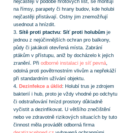
nejčastěji v podobě hrotových lišt, se montují
na římsy, parapety či hrany budov, kde holubi
nejčastěji přistávají. Ostny jim znemožňují
usednout a hnízdit.
Sítě proti ptactvu
:
Síť proti holubům
je
jednou z nejúčinnějších ochran pro balkony,
půdy či jakákoli otevřená místa. Zabrání
ptákům v přístupu, aniž by docházelo k jejich
zranění. Při
odborné instalaci je síť pevná
,
odolná proti povětrnostním vlivům a nepřekáží
při standardním užívání objektu.
Dezinfekce a úklid
: Holubí trus je zdrojem
bakterií i hub, proto je vždy vhodné po odchytu
či odstraňování hnízd prostory důkladně
vyčistit a dezinfikovat. U většího znečištění
nebo ve zdravotně rizikových situacích by tuto
činnost měla provádět odborná firma
deratizacehned.cz
vybavená ochrannými