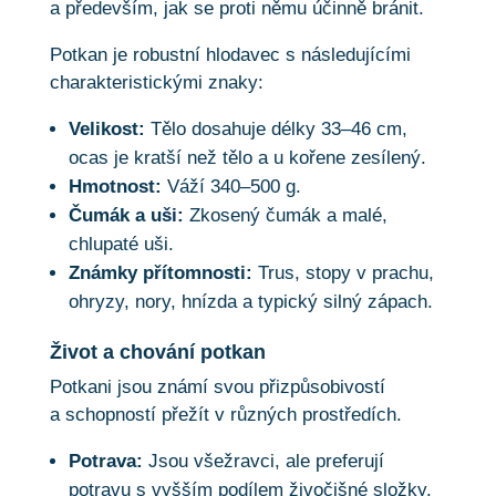
a především, jak se proti němu účinně bránit.
Potkan je robustní hlodavec s následujícími
charakteristickými znaky:
Velikost:
Tělo dosahuje délky 33–46 cm,
ocas je kratší než tělo a u kořene zesílený.
Hmotnost:
Váží 340–500 g.
Čumák a uši:
Zkosený čumák a malé,
chlupaté uši.
Známky přítomnosti:
Trus, stopy v prachu,
ohryzy, nory, hnízda a typický silný zápach.
Život a chování potkan
Potkani jsou známí svou přizpůsobivostí
a schopností přežít v různých prostředích.
Potrava:
Jsou všežravci, ale preferují
potravu s vyšším podílem živočišné složky.