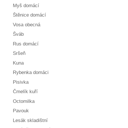
Myš domácí
Štěnice domácí
Vosa obecná
Šváb
Rus domácí
Sršeň
Kuna
Rybenka domáci
Pisivka
Čmelík kuří
Octomilka
Pavouk
Lesák skladištní