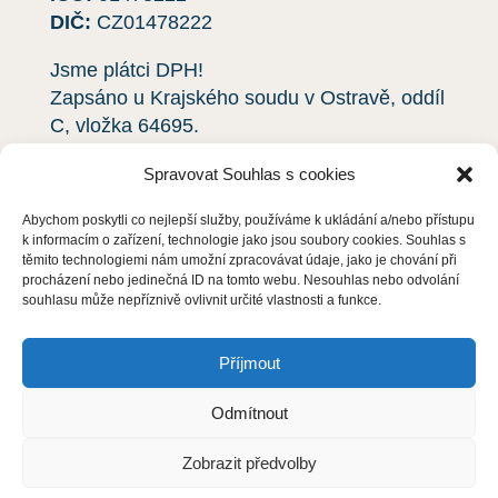
DIČ:
CZ01478222
Jsme plátci DPH!
Zapsáno u Krajského soudu v Ostravě, oddíl
C, vložka
64695
.
Spravovat Souhlas s cookies
Ochrana osobních údajů
Abychom poskytli co nejlepší služby, používáme k ukládání a/nebo přístupu
k informacím o zařízení, technologie jako jsou soubory cookies. Souhlas s
S čím vám pomůžeme?
těmito technologiemi nám umožní zpracovávat údaje, jako je chování při
procházení nebo jedinečná ID na tomto webu. Nesouhlas nebo odvolání
Deratizace
souhlasu může nepříznivě ovlivnit určité vlastnosti a funkce.
Dezinsekce
Příjmout
Dezinfekce
Odmítnout
Odchyt holubů
Zobrazit předvolby
Instalace sítí proti holubům