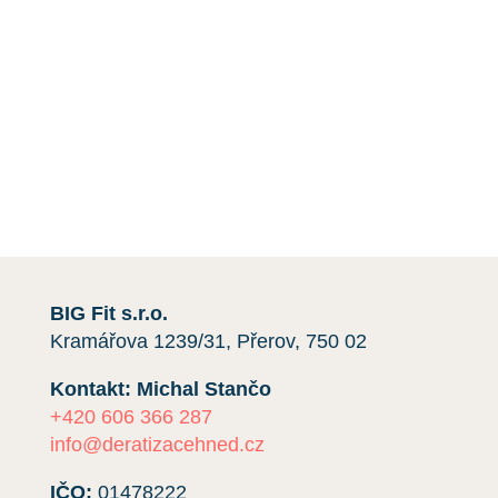
a
instalace sítí
proti holubům.
Máte-li jakékoli dotazy nebo si přejete získat
cenovou nabídku,
kontaktujte nás
e-mailem nebo
telefonicky kliknutím na červené tlačítko.
Rádi vám pomůžeme.
BIG Fit s.r.o.
Kramářova 1239/31, Přerov, 750 02
Kontakt: Michal Stančo
+420 606 366 287
info@deratizacehned.cz
IČO:
01478222