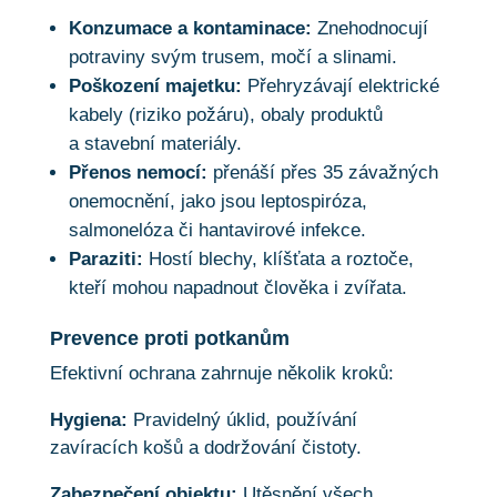
Konzumace a kontaminace:
Znehodnocují
potraviny svým trusem, močí a slinami.
Poškození majetku:
Přehryzávají elektrické
kabely (riziko požáru), obaly produktů
a stavební materiály.
Přenos nemocí:
přenáší přes 35 závažných
onemocnění, jako jsou leptospiróza,
salmonelóza či hantavirové infekce.
Paraziti:
Hostí blechy, klíšťata a roztoče,
kteří mohou napadnout člověka i zvířata.
Prevence proti potkanům
Efektivní ochrana zahrnuje několik kroků:
Hygiena:
Pravidelný úklid, používání
zavíracích košů a dodržování čistoty.
Zabezpečení objektu:
Utěsnění všech