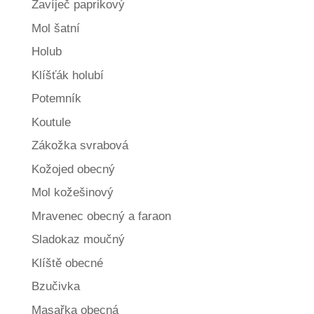
Zavíječ paprikový
Mol šatní
Holub
Klíšťák holubí
Potemník
Koutule
Zákožka svrabová
Kožojed obecný
Mol kožešinový
Mravenec obecný a faraon
Sladokaz moučný
Klíště obecné
Bzučivka
Masařka obecná