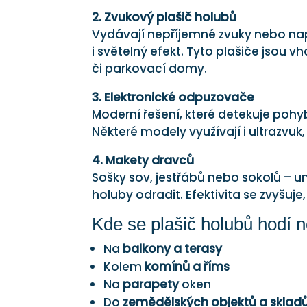
2. Zvukový plašič
holubů
Vydávají nepříjemné zvuky nebo nap
i světelný efekt. Tyto plašiče jsou v
či parkovací domy.
3. Elektronické odpuzovače
Moderní řešení, které detekuje pohyb
Některé modely využívají i ultrazvuk, 
4. Makety dravců
Sošky sov, jestřábů nebo sokolů –
holuby odradit. Efektivita se zvyšuj
Kde se plašič holubů hodí n
Na
balkony a terasy
Kolem
komínů a říms
Na
parapety
oken
Do
zemědělských objektů a sklad