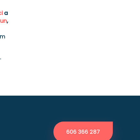
ci
a
kun
,
em
.
606 366 287