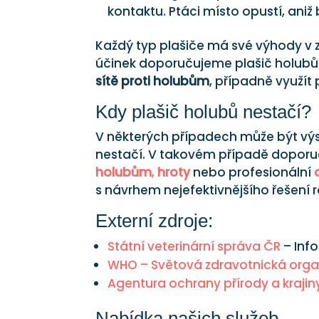
kontaktu. Ptáci místo opustí, aniž b
Každý typ plašiče má své výhody v z
účinek doporučujeme plašič holubů
sítě proti holubům
, případně využít
Kdy plašič holubů nestačí?
V některých případech může být výsk
nestačí. V takovém případě dopor
holubům
,
hroty
nebo profesionální
s návrhem nejefektivnějšího řešení
Externí zdroje:
Státní veterinární správa ČR
– Inf
WHO – Světová zdravotnická org
Agentura ochrany přírody a krajin
Nabídka našich služeb