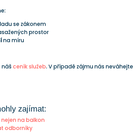
e:
ladu se zákonem
zasažených prostor
í
na míru
e náš
ceník služeb
. V případě zájmu nás neváhejte
mohly zajímat:
 nejen na balkon
lat odborníky