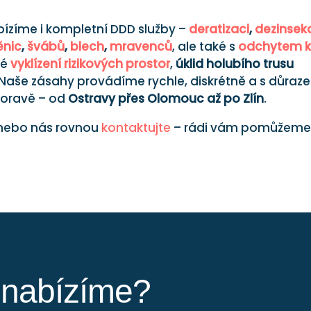
ízíme i kompletní DDD služby –
deratizaci
,
dezinsek
ěnic
,
švábů
,
blech
,
mravenců
, ale také s
odchytem 
né
vyklízení rizikových prostor
,
úklid holubího trusu
 Naše zásahy provádíme rychle, diskrétně a s důraz
Moravě – od
Ostravy přes Olomouc až po Zlín
.
nebo nás rovnou
kontaktujte
– rádi vám pomůžeme
y nabízíme?