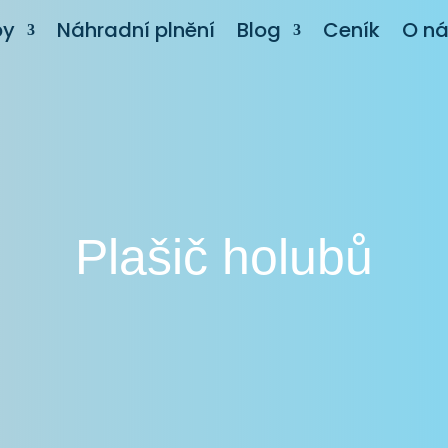
by
Náhradní plnění
Blog
Ceník
O n
Plašič holubů