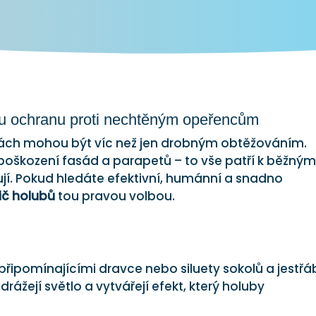
nou ochranu proti nechtěným opeřencům
msách mohou být víc než jen drobným obtěžováním.
i poškození fasád a parapetů – to vše patří k běžný
jí. Pokud hledáte efektivní, humánní a snadno
ič holubů
tou pravou volbou.
 připomínajícími dravce nebo siluety sokolů a jestřá
rážejí světlo a vytvářejí efekt, který holuby