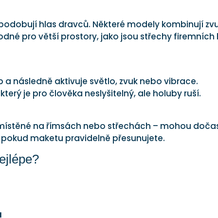
odobují hlas dravců. Některé modely kombinují zv
hodné pro větší prostory, jako jsou střechy firemních 
 a následně aktivuje světlo, zvuk nebo vibrace.
který je pro člověka neslyšitelný, ale holuby ruší.
 umístěné na římsách nebo střechách – mohou doča
e, pokud maketu pravidelně přesunujete.
ejlépe?
ů