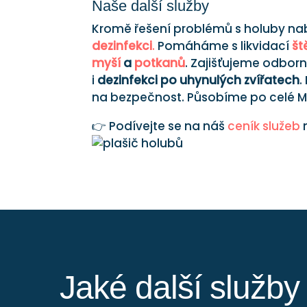
Naše další služby
Kromě řešení problémů s holuby nab
dezinfekci
.
Pomáháme s likvidací
št
myší
a
potkanů
. Zajišťujeme odbor
i
dezinfekci po uhynulých zvířatech
.
na bezpečnost. Působíme po celé 
👉 Podívejte se na náš
ceník služeb
Jaké další služb