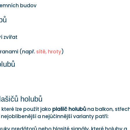
iremních budov
ubů
 zvířat
branami (např.
sítě, hroty
)
olubů
lašičů holubů
které lze použít jako
plašič holubů
na balkon, střec
ejoblíbenější a nejúčinnější varianty patří:
uky predátorů nebo hlasité signály, které holuby a