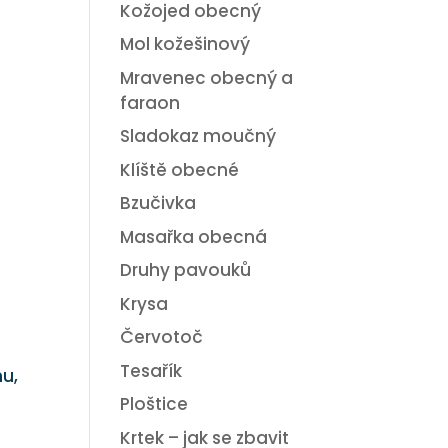
Kožojed obecný
Mol kožešinový
Mravenec obecný a
faraon
Sladokaz moučný
Klíště obecné
Bzučivka
Masařka obecná
Druhy pavouků
Krysa
Červotoč
Tesařík
hu,
Ploštice
Krtek – jak se zbavit