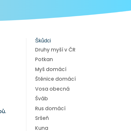
Škůdci
Druhy myší v ČR
Potkan
m
Myš domácí
Štěnice domácí
Vosa obecná
Šváb
Rus domácí
bů.
Sršeň
Kuna