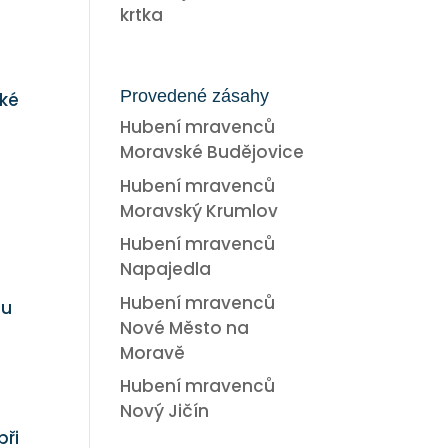
krtka
Provedené zásahy
ské
Hubení mravenců
Moravské Budějovice
Hubení mravenců
Moravský Krumlov
Hubení mravenců
Napajedla
Hubení mravenců
mu
Nové Město na
Moravě
Hubení mravenců
Nový Jičín
při