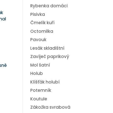
Rybenka domáci
uk
Pisivka
hal
Čmelík kuří
Octomilka
Pavouk
Lesák skladištní
Zavíječ paprikový
Mol šatní
sně
Holub
Klíšťák holubí
Potemník
Koutule
Zákožka svrabová