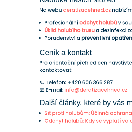
Na webu
deratizacehned.cz
nabízím
Profesionální
odchyt holubů
v sou
Úklid holubího trusu
a dezinfekci 
Poradenství a
preventivní opatřen
Ceník a kontakt
Pro orientační přehled cen navštivt
kontaktovat:
📞 Telefon: +420 606 366 287
📧 E-mail:
info@deratizacehned.cz
Další články, které by vás 
Síť proti holubům
: Účinná ochrana
Odchyt holubů
: Kdy se vyplatí vo