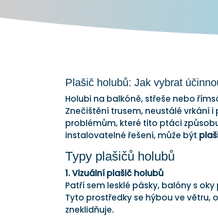
Plašič holubů: Jak vybrat účin
Holubi na balkóně, střeše nebo ří
Znečištění trusem, neustálé vrkání 
problémům, které tito ptáci způsobu
instalovatelné řešení, může být
plaš
Typy plašičů holubů
1. Vizuální plašič
holubů
Patří sem lesklé pásky, balóny s oky
Tyto prostředky se hýbou ve větru, od
zneklidňuje.