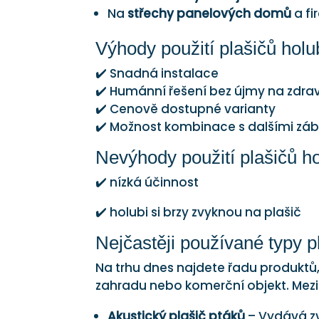
Na
střechy panelových domů
a f
Výhody použití plašičů hol
✔️ Snadná instalace
✔️ Humánní řešení bez újmy na zdraví
✔️ Cenově dostupné varianty
✔️ Možnost kombinace s dalšími zá
Nevýhody použití plašičů h
✔️ nízká účinnost
✔️ holubi si brzy zvyknou na plašič
Nejčastěji používané typy p
Na trhu dnes najdete řadu produktů, 
zahradu nebo komerční objekt. Mezi n
Akustický plašič ptáků
– Vydává zv