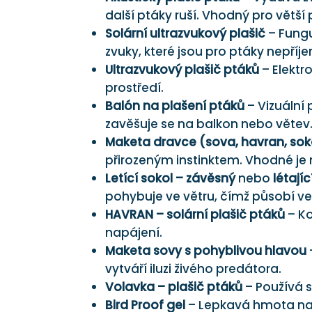
další ptáky ruší. Vhodný pro větší 
Solární ultrazvukový plašič
– Fungu
zvuky, které jsou pro ptáky nepříj
Ultrazvukový plašič ptáků
– Elektr
prostředí.
Balón na plašení ptáků
– Vizuální 
zavěšuje se na balkon nebo větev
Maketa dravce (sova, havran, sok
přirozeným instinktem. Vhodné je
Letící sokol – závěsný
nebo
létají
pohybuje ve větru, čímž působí vel
HAVRAN – solární plašič ptáků
– Ko
napájení.
Maketa sovy s pohyblivou hlavou
vytváří iluzi živého predátora.
Volavka – plašič ptáků
– Používá 
Bird Proof gel
– Lepkavá hmota nan