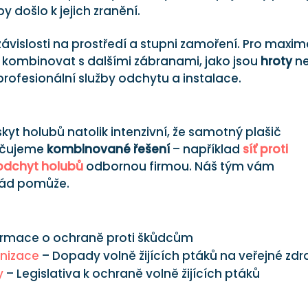
y došlo k jejich zranění.
ávislosti na prostředí a stupni zamoření. Pro maxim
 kombinovat s dalšími zábranami, jako jsou
hroty
n
 profesionální služby odchytu a instalace.
yt holubů natolik intenzivní, že samotný plašič
učujeme
kombinované řešení
– například
síť proti
odchyt holubů
odbornou firmou. Náš tým vám
 rád pomůže.
ormace o ochraně proti škůdcům
anizace
– Dopady volně žijících ptáků na veřejné zdr
y
– Legislativa k ochraně volně žijících ptáků