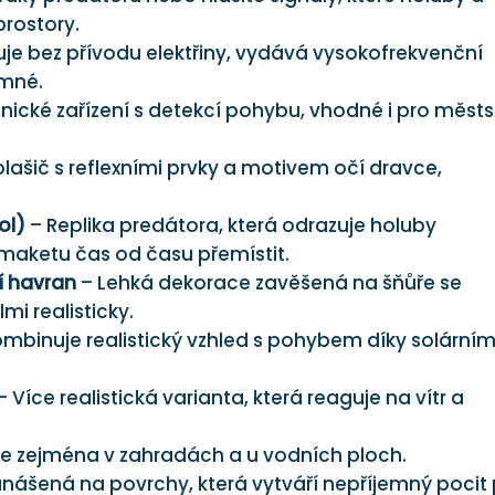
prostory.
je bez přívodu elektřiny, vydává vysokofrekvenční
emné.
onické zařízení s detekcí pohybu, vhodné i pro měst
plašič s reflexními prvky a motivem očí dravce,
.
ol)
– Replika predátora, která odrazuje holuby
 maketu čas od času přemístit.
cí havran
– Lehká dekorace zavěšená na šňůře se
mi realisticky.
mbinuje realistický vzhled s pohybem díky solární
– Více realistická varianta, která reaguje na vítr a
se zejména v zahradách a u vodních ploch.
ášená na povrchy, která vytváří nepříjemný pocit 