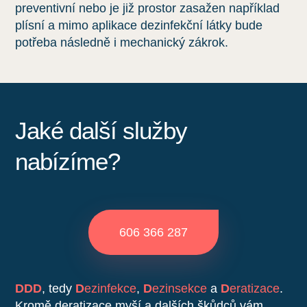
preventivní nebo je již prostor zasažen například
plísní a mimo aplikace dezinfekční látky bude
potřeba následně i mechanický zákrok.
Jaké další služby
nabízíme?
606 366 287
DDD
, tedy
D
ezinfekce
,
D
ezinsekce
a
D
eratizace
.
Kromě deratizace myší a dalších škůdců vám