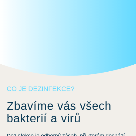
CO JE DEZINFEKCE?
Zbavíme vás všech
bakterií a virů
Dezinfekce je odborný zásah, při kterém dochází