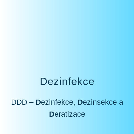
Dezinfekce
DDD
–
D
ezinfekce,
D
ezinsekce a
D
eratizace