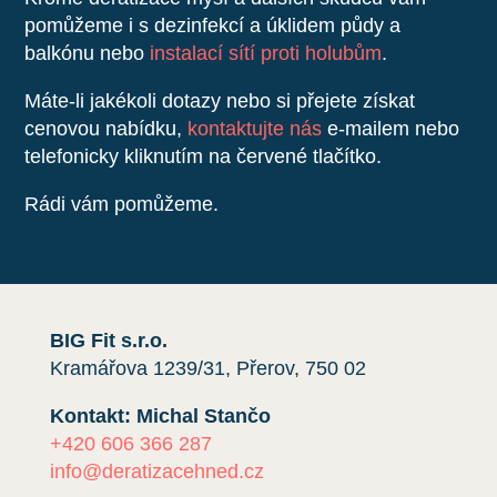
pomůžeme i s dezinfekcí a úklidem půdy a
balkónu nebo
instalací sítí proti holubům
.
Máte-li jakékoli dotazy nebo si přejete získat
cenovou nabídku,
kontaktujte nás
e-mailem nebo
telefonicky kliknutím na červené tlačítko.
Rádi vám pomůžeme.
BIG Fit s.r.o.
Kramářova 1239/31, Přerov, 750 02
Kontakt: Michal Stančo
+420 606 366 287
info@deratizacehned.cz