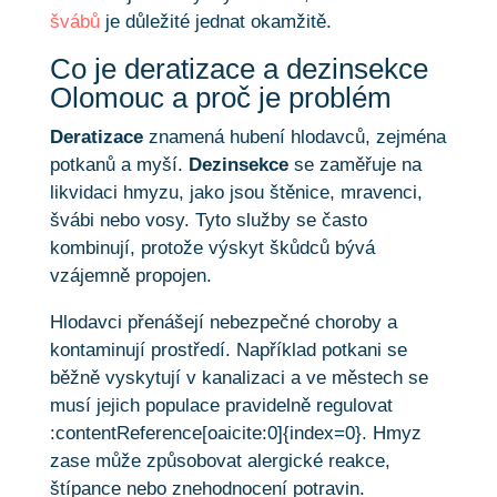
švábů
je důležité jednat okamžitě.
Co je deratizace a dezinsekce
Olomouc a proč je problém
Deratizace
znamená hubení hlodavců, zejména
potkanů a myší.
Dezinsekce
se zaměřuje na
likvidaci hmyzu, jako jsou štěnice, mravenci,
švábi nebo vosy. Tyto služby se často
kombinují, protože výskyt škůdců bývá
vzájemně propojen.
Hlodavci přenášejí nebezpečné choroby a
kontaminují prostředí. Například potkani se
běžně vyskytují v kanalizaci a ve městech se
musí jejich populace pravidelně regulovat
:contentReference[oaicite:0]{index=0}. Hmyz
zase může způsobovat alergické reakce,
štípance nebo znehodnocení potravin.