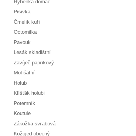
Rybenka domáci
Pisivka
Čmelík kuří
Octomilka
Pavouk
Lesák skladištní
Zavíječ paprikový
Mol šatní
Holub
Klíšťák holubí
Potemník
Koutule
Zákožka svrabová
Kožojed obecný