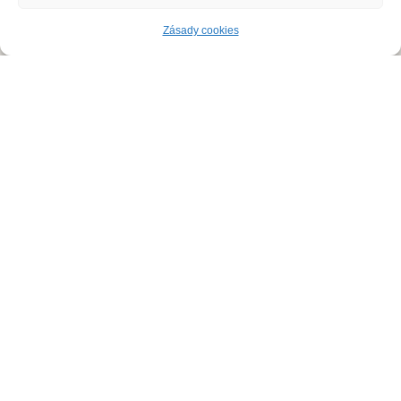
Deratizace
Zásady cookies
Dezinsekce
Dezinfekce
Odchyt holubů
Instalace sítí proti holubům
Rizikové vyklízení
DDD Servis
Kde zasahujeme?
Deratizace Přerov
Deratizace Kroměříž