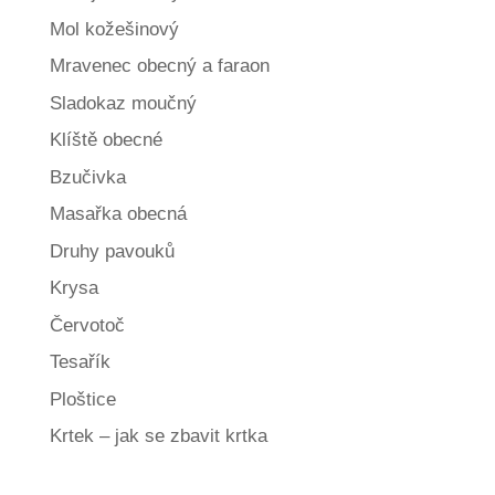
Mol kožešinový
Mravenec obecný a faraon
Sladokaz moučný
Klíště obecné
Bzučivka
Masařka obecná
Druhy pavouků
Krysa
Červotoč
Tesařík
Ploštice
Krtek – jak se zbavit krtka