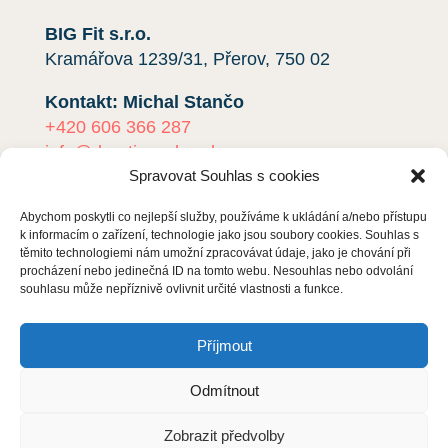
BIG Fit s.r.o.
Kramářova 1239/31, Přerov, 750 02
Kontakt: Michal Stančo
+420 606 366 287
info@deratizacehned.cz
Spravovat Souhlas s cookies
IČO:
01478222
DIČ:
CZ01478222
Abychom poskytli co nejlepší služby, používáme k ukládání a/nebo přístupu
k informacím o zařízení, technologie jako jsou soubory cookies. Souhlas s
těmito technologiemi nám umožní zpracovávat údaje, jako je chování při
Jsme plátci DPH!
procházení nebo jedinečná ID na tomto webu. Nesouhlas nebo odvolání
Zapsáno u Krajského soudu v Ostravě, oddíl
souhlasu může nepříznivě ovlivnit určité vlastnosti a funkce.
C, vložka
64695
.
Příjmout
Ochrana osobních údajů
Odmítnout
S čím vám pomůžeme?
Zobrazit předvolby