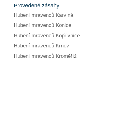
Provedené zásahy
Hubení mravenců Karviná
Hubení mravenců Konice
Hubení mravenců Kopřivnice
Hubení mravenců Krnov
Hubení mravenců Kroměříž
Jaké další služby
nabízíme?