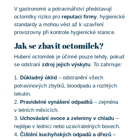
V gastronomii a potravinářství představují
octomilky riziko pro
reputaci firmy
, hygienické
standardy a mohou vést až k uzavření
provozovny při kontrole hygienické stanice.
Jak se zbavit octomilek?
Hubení octomilek je účinné pouze tehdy, pokud
se odstraní
zdroj jejich výskytu
. To zahrnuje:
Důkladný úklid
– odstranění všech
potravinových zbytků, bioodpadu a rozlitých
tekutin.
Pravidelné vynášení odpadků
– zejména
v letních měsících.
Uchovávání ovoce a zeleniny v chladu
–
nejlépe v lednici nebo uzavíratelných boxech.
Čištění kuchyňských odpadů a dřezů
–