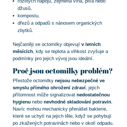
rozlitých nápojů, zejména vína, piva nebo
džusů,
kompostu,
dřezů a odpadů s nánosem organických
zbytků.
Nejčastěji se octomilky objevují
v letních
měsících
, kdy se teplota a vlhkost zvyšuje a
podmínky pro jejich vývoj jsou ideální.
Proč jsou octomilky problém?
Přestože octomilky
nejsou nebezpečné ve
smyslu přímého ohrožení zdraví
, jejich
přítomnost může signalizovat
nedostatečnou
hygienu
nebo
nevhodné skladování potravin
.
Navíc mohou mechanicky přenášet bakterie,
které se uchytí na jejich těle, když se pohybují
po zkažených potravinách nebo v okolí odpadu.