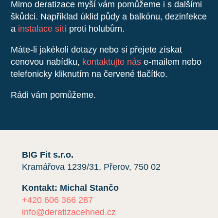
Mimo deratizace myší vám pomůžeme i s dalšími
škůdci. Například úklid půdy a balkónu, dezinfekce
a
instalace sítí
proti holubům.
Máte-li jakékoli dotazy nebo si přejete získat
cenovou nabídku,
kontaktujte nás
e-mailem nebo
telefonicky kliknutím na červené tlačítko.
Rádi vám pomůžeme.
BIG Fit s.r.o.
Kramářova 1239/31, Přerov, 750 02
Kontakt: Michal Stančo
+420 606 366 287
info@deratizacehned.cz