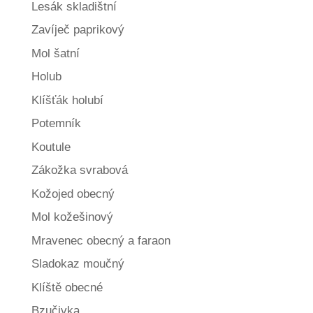
Lesák skladištní
Zavíječ paprikový
Mol šatní
Holub
Klíšťák holubí
Potemník
Koutule
Zákožka svrabová
Kožojed obecný
Mol kožešinový
Mravenec obecný a faraon
Sladokaz moučný
Klíště obecné
Bzučivka