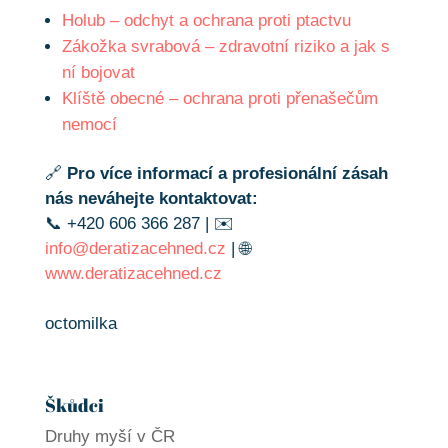
Holub – odchyt a ochrana proti ptactvu
Zákožka svrabová – zdravotní riziko a jak s
ní bojovat
Klíště obecné – ochrana proti přenašečům
nemocí
🔗
Pro více informací a profesionální zásah
nás neváhejte kontaktovat:
📞 +420 606 366 287 | ✉️
info@deratizacehned.cz
| 🌐
www.deratizacehned.cz
octomilka
Škůdci
Druhy myší v ČR