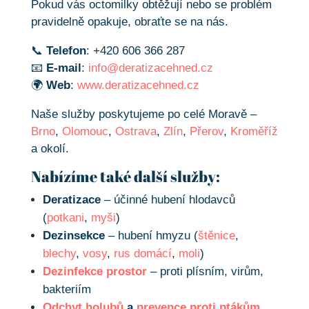
Pokud vás octomilky obtěžují nebo se problém
pravidelně opakuje, obraťte se na nás.
📞
Telefon
: +420 606 366 287
📧
E-mail
:
info@deratizacehned.cz
🌍
Web
:
www.deratizacehned.cz
Naše služby poskytujeme po celé Moravě –
Brno
,
Olomouc
,
Ostrava
,
Zlín
,
Přerov
,
Kroměříž
a okolí.
Nabízíme také další služby:
Deratizace
– účinné hubení hlodavců
(
potkani
,
myši
)
Dezinsekce
– hubení hmyzu (
štěnice
,
blechy
,
vosy
,
rus domácí
,
moli
)
Dezinfekce prostor
– proti plísním, virům,
bakteriím
Odchyt holubů
a
prevence proti ptákům