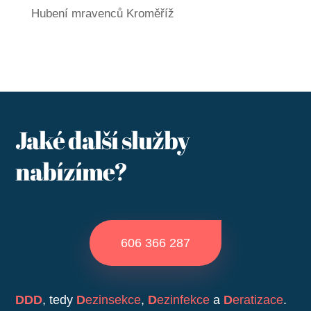
Hubení mravenců Kroměříž
Jaké další služby
nabízíme?
606 366 287
DDD
, tedy
D
ezinsekce
,
D
ezinfekce
a
D
eratizace
.