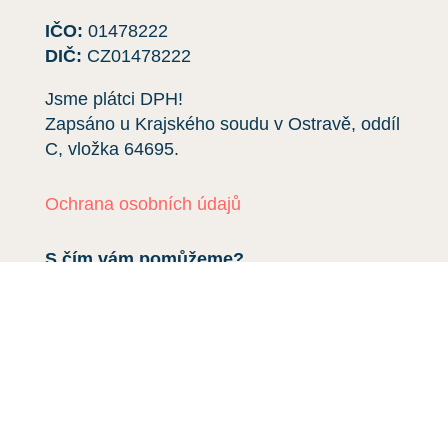
IČO:
01478222
DIČ:
CZ01478222
Jsme plátci DPH!
Zapsáno u Krajského soudu v Ostravě, oddíl
C, vložka
64695
.
Ochrana osobních údajů
S čím vám pomůžeme?
Deratizace
Dezinsekce
Dezinfekce
Odchyt holubů