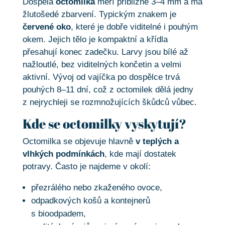
Dospělá
octomilka
měří přibližně 3–4 mm a má
žlutošedé zbarvení. Typickým znakem je
červené oko
, které je dobře viditelné i pouhým
okem. Jejich tělo je kompaktní a křídla
přesahují konec zadečku. Larvy jsou bílé až
nažloutlé, bez viditelných končetin a velmi
aktivní. Vývoj od vajíčka po dospělce trvá
pouhých 8–11 dní, což z octomilek dělá jedny
z nejrychleji se rozmnožujících škůdců vůbec.
Kde se octomilky vyskytují?
Octomilka se objevuje hlavně
v teplých a
vlhkých podmínkách
, kde mají dostatek
potravy. Často je najdeme v okolí:
přezrálého nebo zkaženého ovoce,
odpadkových košů a kontejnerů
s bioodpadem,