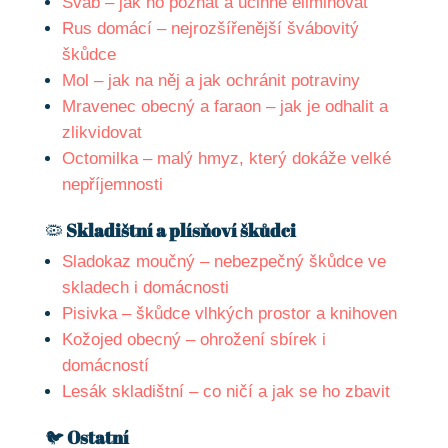
Šváb – jak ho poznat a účinně eliminovat
Rus domácí – nejrozšířenější švábovitý
škůdce
Mol – jak na něj a jak ochránit potraviny
Mravenec obecný a faraon – jak je odhalit a
zlikvidovat
Octomilka – malý hmyz, který dokáže velké
nepříjemnosti
🦠
Skladištní a plísňoví škůdci
Sladokaz moučný – nebezpečný škůdce ve
skladech i domácnosti
Pisivka – škůdce vlhkých prostor a knihoven
Kožojed obecný – ohrožení sbírek i
domácností
Lesák skladištní – co ničí a jak se ho zbavit
🐦
Ostatní