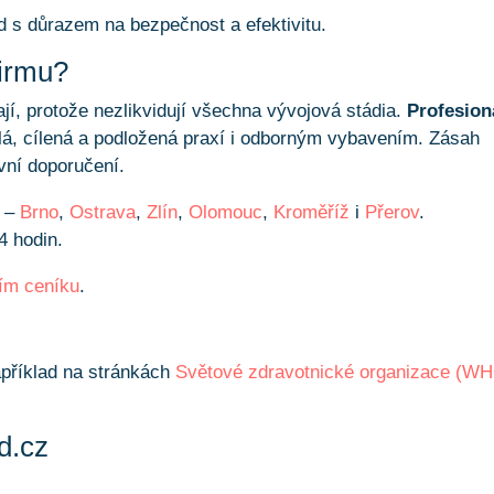
 s důrazem na bezpečnost a efektivitu.
firmu?
í, protože nezlikvidují všechna vývojová stádia.
Profesion
lá, cílená a podložená praxí i odborným vybavením. Zásah
vní doporučení.
ě –
Brno
,
Ostrava
,
Zlín
,
Olomouc
,
Kroměříž
i
Přerov
.
4 hodin.
ním ceníku
.
apříklad na stránkách
Světové zdravotnické organizace (W
d.cz