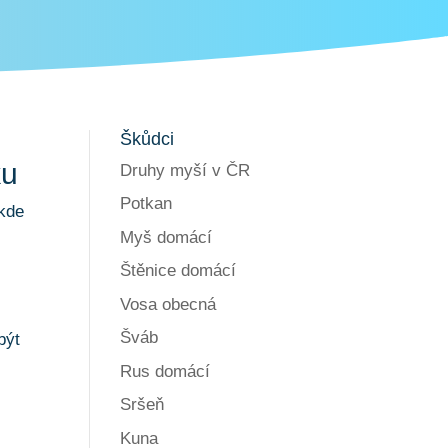
Škůdci
ku
Druhy myší v ČR
Potkan
 kde
Myš domácí
Štěnice domácí
Vosa obecná
Šváb
být
Rus domácí
Sršeň
Kuna