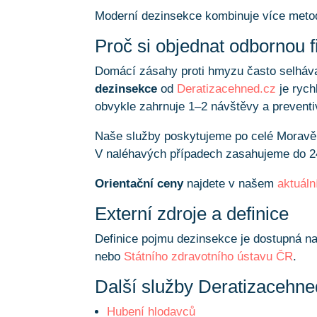
Moderní dezinsekce kombinuje více metod
Proč si objednat odbornou 
Domácí zásahy proti hmyzu často selhávaj
dezinsekce
od
Deratizacehned.cz
je rych
obvykle zahrnuje 1–2 návštěvy a preventi
Naše služby poskytujeme po celé Morav
V naléhavých případech zasahujeme do 2
Orientační ceny
najdete v našem
aktuál
Externí zdroje a definice
Definice pojmu dezinsekce je dostupná n
nebo
Státního zdravotního ústavu ČR
.
Další služby Deratizacehne
Hubení hlodavců