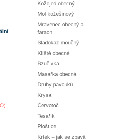
Kožojed obecný
Mol kožešinový
Mravenec obecný a
ální
faraon
Sladokaz moučný
Klíště obecné
Bzučivka
Masařka obecná
Druhy pavouků
Krysa
Červotoč
HO)
Tesařík
Ploštice
Krtek – jak se zbavit