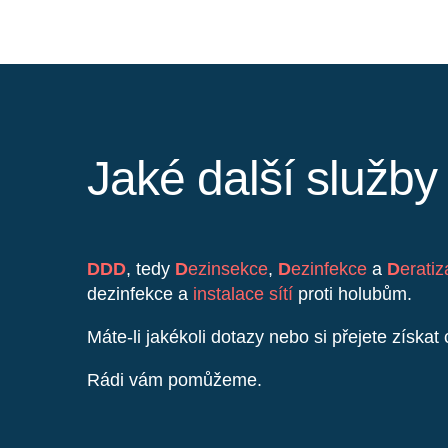
Jaké další služb
DDD
, tedy
D
ezinsekce
,
D
ezinfekce
a
D
erati
dezinfekce a
instalace sítí
proti holubům.
Máte-li jakékoli dotazy nebo si přejete získa
Rádi vám pomůžeme.