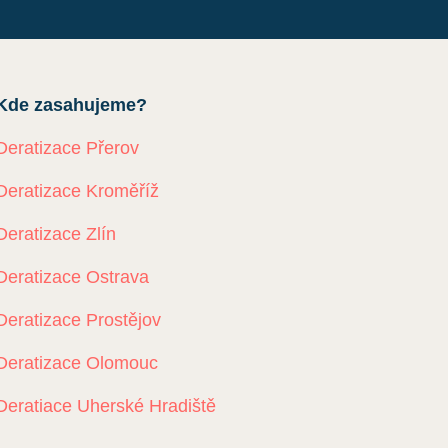
Kde zasahujeme?
Deratizace Přerov
Deratizace Kroměříž
Deratizace Zlín
Deratizace Ostrava
Deratizace Prostějov
Deratizace Olomouc
Deratiace Uherské Hradiště