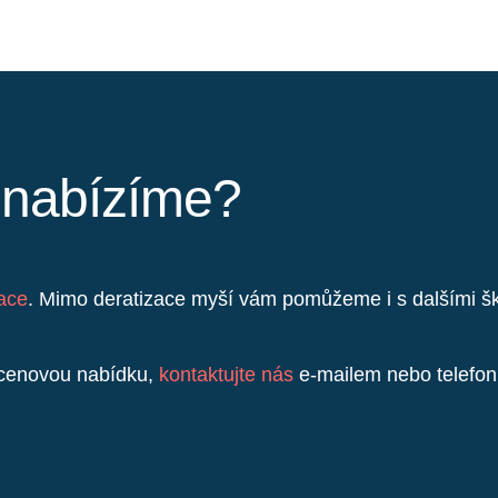
y nabízíme?
zace
. Mimo deratizace myší vám pomůžeme i s dalšími šků
t cenovou nabídku,
kontaktujte nás
e-mailem nebo telefoni