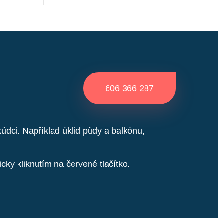
606 366 287
dci. Například úklid půdy a balkónu,
cky kliknutím na červené tlačítko.