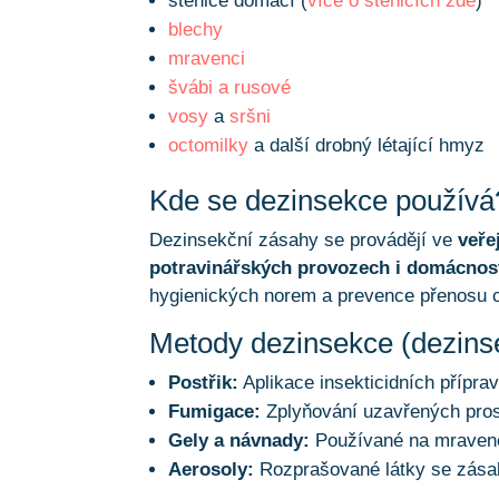
štěnice domácí (
více o štěnicích zde
)
blechy
mravenci
švábi a rusové
vosy
a
sršni
octomilky
a další drobný létající hmyz
Kde se dezinsekce používá?
Dezinsekční zásahy se provádějí ve
veře
potravinářských provozech i domácnos
hygienických norem a prevence přenosu 
Metody dezinsekce (dezinse
Postřik:
Aplikace insekticidních přípra
Fumigace:
Zplyňování uzavřených pros
Gely a návnady:
Používané na mravenc
Aerosoly:
Rozprašované látky se zásah