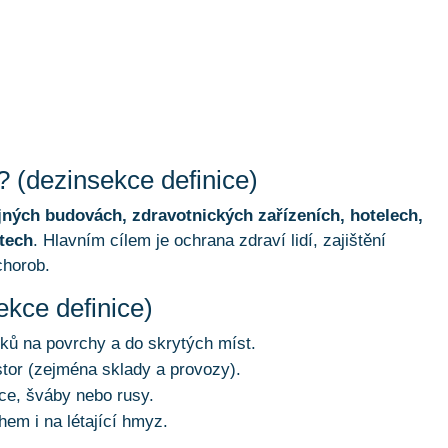
 (dezinsekce definice)
jných budovách, zdravotnických zařízeních, hotelech,
tech
. Hlavním cílem je ochrana zdraví lidí, zajištění
chorob.
kce definice)
vků na povrchy a do skrytých míst.
tor (zejména sklady a provozy).
e, šváby nebo rusy.
em i na létající hmyz.