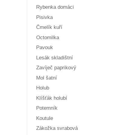
Rybenka domáci
Pisivka
Čmelík kuří
Octomilka
Pavouk
Lesák skladištní
Zavíječ paprikový
Mol šatní
Holub
Klíšťák holubí
Potemník
Koutule
Zákožka svrabová