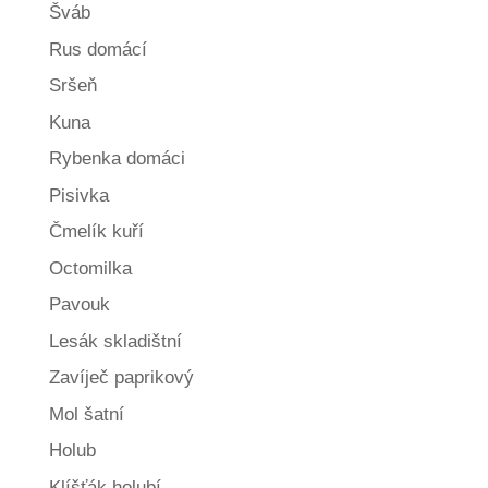
Šváb
Rus domácí
Sršeň
Kuna
Rybenka domáci
Pisivka
Čmelík kuří
Octomilka
Pavouk
Lesák skladištní
Zavíječ paprikový
Mol šatní
Holub
Klíšťák holubí