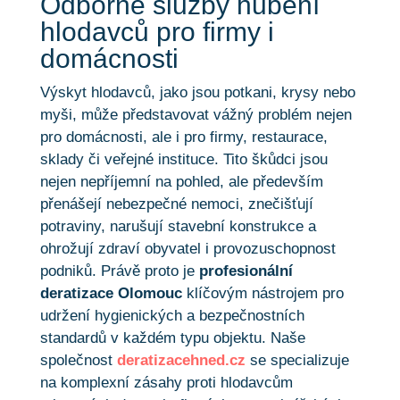
Odborné služby hubení
hlodavců pro firmy i
domácnosti
Výskyt hlodavců, jako jsou potkani, krysy nebo
myši, může představovat vážný problém nejen
pro domácnosti, ale i pro firmy, restaurace,
sklady či veřejné instituce. Tito škůdci jsou
nejen nepříjemní na pohled, ale především
přenášejí nebezpečné nemoci, znečišťují
potraviny, narušují stavební konstrukce a
ohrožují zdraví obyvatel i provozuschopnost
podniků. Právě proto je
profesionální
deratizace Olomouc
klíčovým nástrojem pro
udržení hygienických a bezpečnostních
standardů v každém typu objektu. Naše
společnost
deratizacehned.cz
se specializuje
na komplexní zásahy proti hlodavcům