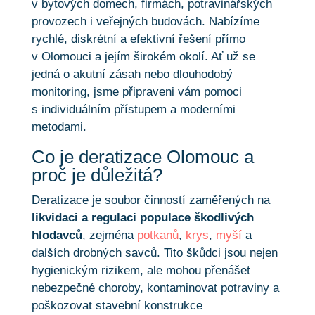
v bytových domech, firmách, potravinářských
provozech i veřejných budovách. Nabízíme
rychlé, diskrétní a efektivní řešení přímo
v Olomouci a jejím širokém okolí. Ať už se
jedná o akutní zásah nebo dlouhodobý
monitoring, jsme připraveni vám pomoci
s individuálním přístupem a moderními
metodami.
Co je deratizace Olomouc a
proč je důležitá?
Deratizace je soubor činností zaměřených na
likvidaci a regulaci populace škodlivých
hlodavců
, zejména
potkanů
,
krys
,
myší
a
dalších drobných savců. Tito škůdci jsou nejen
hygienickým rizikem, ale mohou přenášet
nebezpečné choroby, kontaminovat potraviny a
poškozovat stavební konstrukce