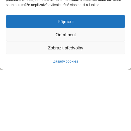
C, vložka
64695
.
souhlasu může nepříznivě ovlivnit určité vlastnosti a funkce.
Ochrana osobních údajů
Příjmout
S čím vám pomůžeme?
Odmítnout
Deratizace
Zobrazit předvolby
Dezinsekce
Zásady cookies
Dezinfekce
Odchyt holubů
Instalace sítí proti holubům
Rizikové vyklízení
DDD Servis