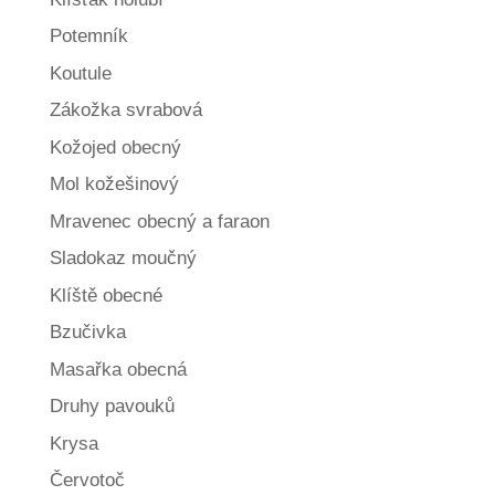
Potemník
Koutule
Zákožka svrabová
Kožojed obecný
Mol kožešinový
Mravenec obecný a faraon
Sladokaz moučný
Klíště obecné
Bzučivka
Masařka obecná
Druhy pavouků
Krysa
Červotoč