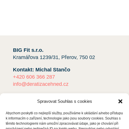
telefonicky kliknutím na červené tlačítko.
Rádi vám pomůžeme.
BIG Fit s.r.o.
Kramářova 1239/31, Přerov, 750 02
Kontakt: Michal Stančo
+420 606 366 287
info@deratizacehned.cz
IČO:
01478222
Spravovat Souhlas s cookies
DIČ:
CZ01478222
Abychom poskytli co nejlepší služby, používáme k ukládání a/nebo přístupu
Jsme plátci DPH!
k informacím o zařízení, technologie jako jsou soubory cookies. Souhlas s
Zapsáno u Krajského soudu v Ostravě, oddíl
těmito technologiemi nám umožní zpracovávat údaje, jako je chování při
procházení nebo jedinečná ID na tomto webu. Nesouhlas nebo odvolání