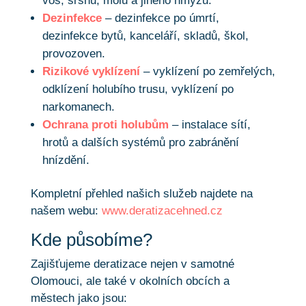
vos, sršňů, molů a jiného hmyzu.
Dezinfekce
– dezinfekce po úmrtí,
dezinfekce bytů, kanceláří, skladů, škol,
provozoven.
Rizikové vyklízení
– vyklízení po zemřelých,
odklízení holubího trusu, vyklízení po
narkomanech.
Ochrana proti holubům
– instalace sítí,
hrotů a dalších systémů pro zabránění
hnízdění.
Kompletní přehled našich služeb najdete na
našem webu:
www.deratizacehned.cz
Kde působíme?
Zajišťujeme deratizace nejen v samotné
Olomouci, ale také v okolních obcích a
městech jako jsou: