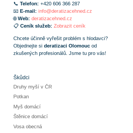
📞
Telefon:
+420 606 366 287
📧
E-mail:
info@deratizacehned.cz
🌐
Web:
deratizacehned.cz
📋
Ceník služeb:
Zobrazit ceník
Chcete účinně vyřešit problém s hlodavci?
Objednejte si
deratizaci Olomouc
od
zkušených profesionálů. Jsme tu pro vás!
Škůdci
Druhy myší v ČR
Potkan
Myš domácí
Štěnice domácí
Vosa obecná