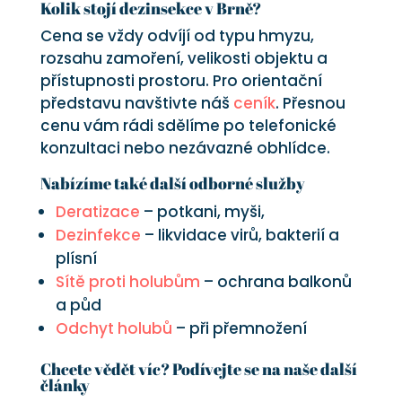
Kolik stojí dezinsekce v Brně?
Cena se vždy odvíjí od typu hmyzu,
rozsahu zamoření, velikosti objektu a
přístupnosti prostoru. Pro orientační
představu navštivte náš
ceník
. Přesnou
cenu vám rádi sdělíme po telefonické
konzultaci nebo nezávazné obhlídce.
Nabízíme také další odborné služby
Deratizace
– potkani, myši,
Dezinfekce
– likvidace virů, bakterií a
plísní
Sítě proti holubům
– ochrana balkonů
a půd
Odchyt holubů
– při přemnožení
Chcete vědět víc? Podívejte se na naše další
články