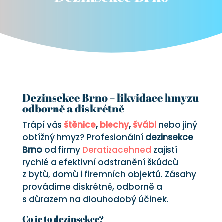
Dezinsekce Brno – likvidace hmyzu
odborně a diskrétně
Trápí vás
štěnice
,
blechy
,
švábi
nebo jiný
obtížný hmyz? Profesionální
dezinsekce
Brno
od firmy
Deratizacehned
zajistí
rychlé a efektivní odstranění škůdců
z bytů, domů i firemních objektů. Zásahy
provádíme diskrétně, odborně a
s důrazem na dlouhodobý účinek.
Co je to dezinsekce?