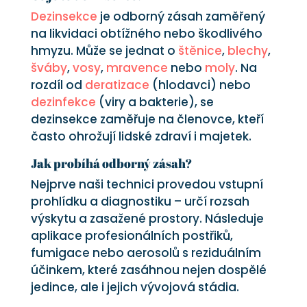
Dezinsekce
je odborný zásah zaměřený
na likvidaci obtížného nebo škodlivého
hmyzu. Může se jednat o
štěnice
,
blechy
,
šváby
,
vosy
,
mravence
nebo
moly
. Na
rozdíl od
deratizace
(hlodavci) nebo
dezinfekce
(viry a bakterie), se
dezinsekce zaměřuje na členovce, kteří
často ohrožují lidské zdraví i majetek.
Jak probíhá odborný zásah?
Nejprve naši technici provedou vstupní
prohlídku a diagnostiku – určí rozsah
výskytu a zasažené prostory. Následuje
aplikace profesionálních postřiků,
fumigace nebo aerosolů s reziduálním
účinkem, které zasáhnou nejen dospělé
jedince, ale i jejich vývojová stádia.