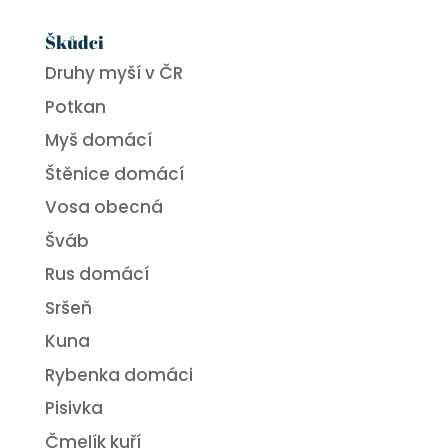
Škůdci
Druhy myší v ČR
Potkan
Myš domácí
Štěnice domácí
Vosa obecná
Šváb
Rus domácí
Sršeň
Kuna
Rybenka domáci
Pisivka
Čmelík kuří