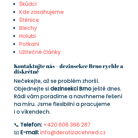
Škůdci
Kde zasahujeme
Štěnice
Blechy
Holubi
Potkani
Užitečné články
Kontaktujte nás – dezinsekce Brno rychle a
diskrétně
Nečekejte, až se problém zhorší.
Objednejte si
dezinsekci Brno
ještě dnes.
Rádi vám poradíme a navrhneme řešení
na míru. Jsme flexibilní a pracujeme
i o víkendech.
📞
Telefon:
+420 606 366 287
📧
E-mail:
info@deratizacehned.cz