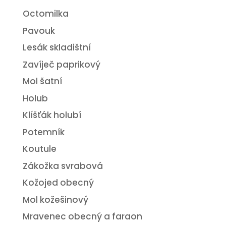
Octomilka
Pavouk
Lesák skladištní
Zavíječ paprikový
Mol šatní
Holub
Klíšťák holubí
Potemník
Koutule
Zákožka svrabová
Kožojed obecný
Mol kožešinový
Mravenec obecný a faraon