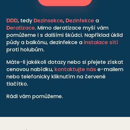
DDD
, tedy
D
ezinsekce
,
D
ezinfekce
a
D
eratizace
. Mimo deratizace myší vám
pomůžeme i s dalšími škůdci. Například úklid
půdy a balkónu, dezinfekce a
instalace sítí
proti holubům.
Máte-li jakékoli dotazy nebo si přejete získat
cenovou nabídku,
kontaktujte nás
e-mailem
nebo telefonicky kliknutím na červené
tlačítko.
Rádi vám pomůžeme.