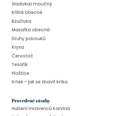
Sladokaz moučný
Klíště obecné
Bzučivka
Masařka obecná
Druhy pavouků
Krysa
Červotoč
Tesařík
Ploštice
Krtek – jak se zbavit krtka
Provedené zásahy
Hubení mravenců Karviná