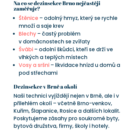
Na co se dezinsekce Brno nejčastěji
zaměřuje?
Štěnice
– odolný hmyz, který se rychle
množí a saje krev
Blechy
– častý problém
v domácnostech se zvířaty
Švábi
– odolní škůdci, kteří se drží ve
vlhkých a teplých místech
Vosy a sršni
– likvidace hnízd u domů a
pod střechami
Dezinsekce v Brně a okolí
Naši technici vyjíždějí nejen v Brně, ale i v
přilehlém okolí – včetně Brno-venkov,
Kuřim, Šlapanice, Rosice a dalších lokalit.
Poskytujeme zásahy pro soukromé byty,
bytová družstva, firmy, školy i hotely.