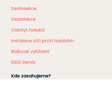
Dezinsekce
Dezinfekce
Odchyt holubů
Instalace sítí proti holubům
Rizikové vyklízení
DDD Servis
Kde zasahujeme?
Deratizace Přerov
Deratizace Kroměříž
Deratizace Zlín