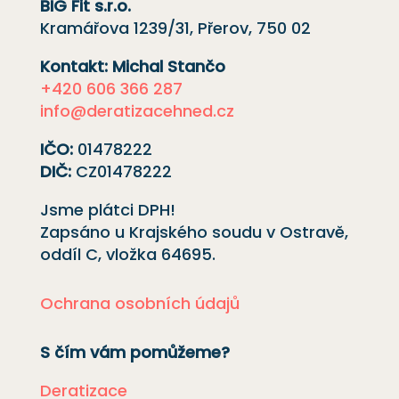
BIG Fit s.r.o.
Kramářova 1239/31, Přerov, 750 02
Kontakt: Michal Stančo
+420 606 366 287
info@deratizacehned.cz
IČO:
01478222
DIČ:
CZ01478222
Jsme plátci DPH!
Zapsáno u Krajského soudu v Ostravě,
oddíl C, vložka
64695
.
Ochrana osobních údajů
S čím vám pomůžeme?
Deratizace