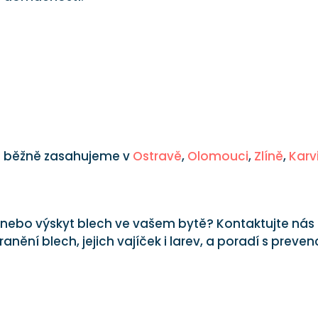
– běžně zasahujeme v
Ostravě
,
Olomouci
,
Zlíně
,
Karv
nebo výskyt blech ve vašem bytě? Kontaktujte nás
anění blech, jejich vajíček i larev, a poradí s preven