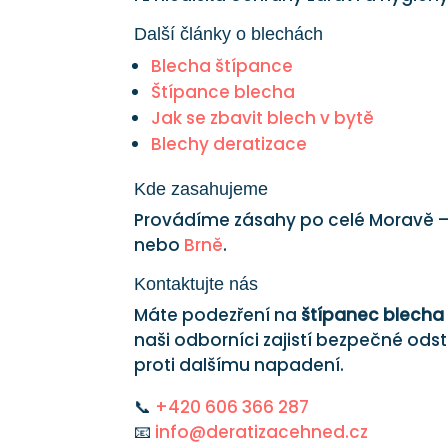
Další články o blechách
Blecha štípance
Štípance blecha
Jak se zbavit blech v bytě
Blechy deratizace
Kde zasahujeme
Provádíme zásahy po celé Moravě 
nebo
Brně
.
Kontaktujte nás
Máte podezření na
štípanec blecha
naši odborníci zajistí bezpečné odstr
proti dalšímu napadení.
📞
+420 606 366 287
📧
info@deratizacehned.cz