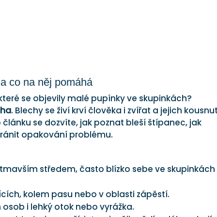
 a co na něj pomáhá
 které se objevily malé pupínky ve skupinkách?
cha
. Blechy se živí krví člověka i zvířat a jejich kousnut
lánku se dozvíte, jak poznat bleší štípanec, jak
abránit opakování problému.
tmavším středem, často blízko sebe ve skupinkách
cích, kolem pasu nebo v oblasti zápěstí.
h osob i lehký otok nebo vyrážka.