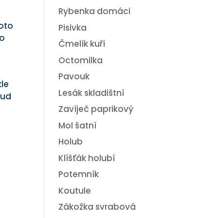
Rybenka domáci
roto
Pisivka
bo
Čmelík kuří
Octomilka
Pavouk
kle
Lesák skladištní
kud
Zavíječ paprikový
Mol šatní
Holub
Klíšťák holubí
Potemník
Koutule
Zákožka svrabová