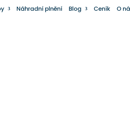
by
Náhradní plnění
Blog
Ceník
O n
Štípanec blecha