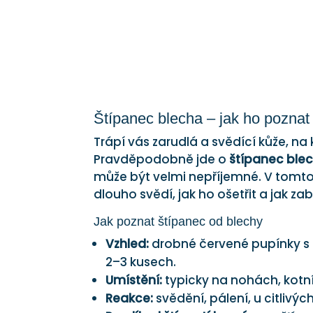
Štípanec blecha – jak ho poznat
Trápí vás zarudlá a svědící kůže, na
Pravděpodobně jde o
štípanec ble
může být velmi nepříjemné. V tomto č
dlouho svědí, jak ho ošetřit a jak z
Jak poznat štípanec od blechy
Vzhled:
drobné červené pupínky s 
2–3 kusech.
Umístění:
typicky na nohách, kotní
Reakce:
svědění, pálení, u citlivýc