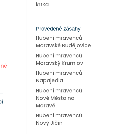
krtka
Provedené zásahy
Hubení mravenců
Moravské Budějovice
Hubení mravenců
Moravský Krumlov
iné
Hubení mravenců
Napajedla
Hubení mravenců
 –
Nové Město na
cí
Moravě
Hubení mravenců
Nový Jičín