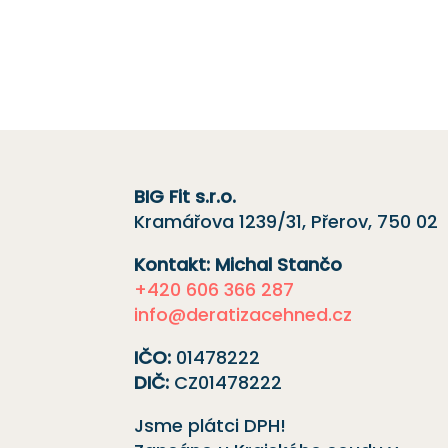
Rádi vám pomůžeme.
BIG Fit s.r.o.
Kramářova 1239/31, Přerov, 750 02
Kontakt: Michal Stančo
+420 606 366 287
info@deratizacehned.cz
IČO:
01478222
DIČ:
CZ01478222
Jsme plátci DPH!