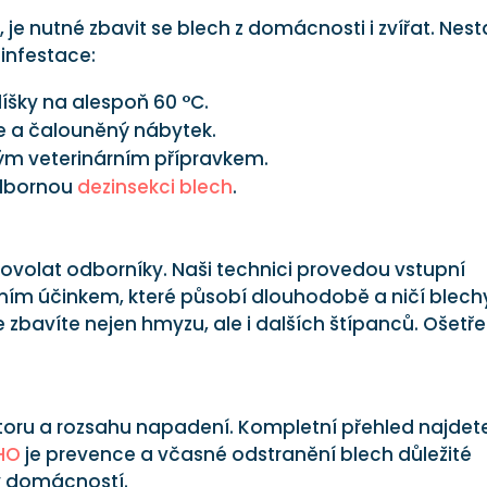
je nutné zbavit se blech z domácnosti i zvířat. Nest
 infestace:
líšky na alespoň 60 °C.
e a čalouněný nábytek.
m veterinárním přípravkem.
 odbornou
dezinsekci blech
.
povolat odborníky. Naši technici provedou vstupní
uálním účinkem, které působí dlouhodobě a ničí blech
 zbavíte nejen hmyzu, ale i dalších štípanců. Ošetře
storu a rozsahu napadení. Kompletní přehled najdet
HO
je prevence a včasné odstranění blech důležité
ny domácností.