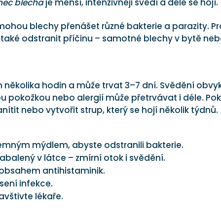
nec blecha
je menší, intenzivněji svědí a déle se hojí.
ohou blechy přenášet různé bakterie a parazity. P
le také odstranit příčinu – samotné blechy v bytě ne
 několika hodin a může trvat 3–7 dní. Svědění obvy
vou pokožkou nebo alergií může přetrvávat i déle. Po
ítit nebo vytvořit strup, který se hojí několik týdnů.
emným mýdlem, abyste odstranili bakterie.
abalený v látce – zmírní otok i svědění.
 obsahem antihistaminik.
sení infekce.
avštivte lékaře.