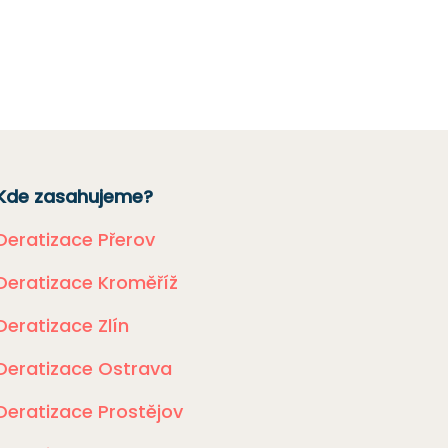
Kde zasahujeme?
Deratizace Přerov
Deratizace Kroměříž
Deratizace Zlín
Deratizace Ostrava
Deratizace Prostějov