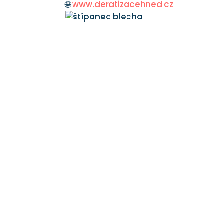
🌐
www.deratizacehned.cz
Jaké další služb
DDD
, tedy
D
ezinsekce
,
D
ezinfekce
a
D
er
balkónu, dezinfekce a
instalace sítí
prot
Máte-li jakékoli dotazy nebo si přejete
tlačítko.