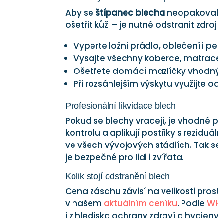
Aby se
štípanec blecha
neopakoval, 
ošetřit kůži – je nutné odstranit zdroj
Vyperte ložní prádlo, oblečení i pe
Vysajte všechny koberce, matrac
Ošetřete domácí mazlíčky vhodný
Při rozsáhlejším výskytu využijte
Profesionální likvidace blech
Pokud se blechy vracejí, je vhodné 
kontrolu a aplikují postřiky s rezid
ve všech vývojových stádiích. Tak se
je bezpečné pro lidi i zvířata.
Kolik stojí odstranění blech
Cena zásahu závisí na velikosti pro
v našem
aktuálním ceníku
. Podle
W
i z hlediska ochrany zdraví a hygie