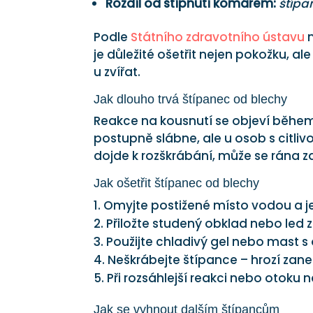
Rozdíl od štípnutí komárem:
štípa
Podle
Státního zdravotního ústavu
m
je důležité ošetřit nejen pokožku, a
u zvířat.
Jak dlouho trvá štípanec od blechy
Reakce na kousnutí se objeví během
postupně slábne, ale u osob s citli
dojde k rozškrábání, může se rána zan
Jak ošetřit štípanec od blechy
Omyjte postižené místo vodou a j
Přiložte studený obklad nebo led z
Použijte chladivý gel nebo mast s
Neškrábejte štípance – hrozí zane
Při rozsáhlejší reakci nebo otoku n
Jak se vyhnout dalším štípancům