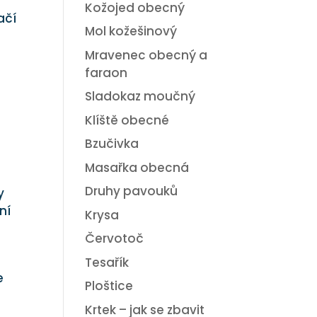
Kožojed obecný
ačí
Mol kožešinový
Mravenec obecný a
faraon
Sladokaz moučný
Klíště obecné
Bzučivka
Masařka obecná
Druhy pavouků
y
ní
Krysa
Červotoč
Tesařík
e
Ploštice
Krtek – jak se zbavit