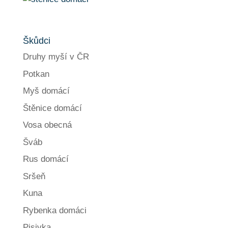
Škůdci
Druhy myší v ČR
Potkan
Myš domácí
Štěnice domácí
Vosa obecná
Šváb
Rus domácí
Sršeň
Kuna
Rybenka domáci
Pisivka