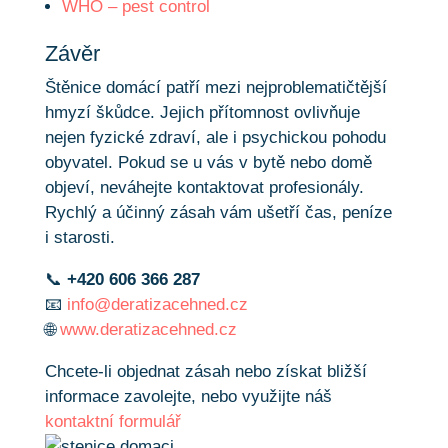
WHO – pest control
Závěr
Štěnice domácí patří mezi nejproblematičtější
hmyzí škůdce. Jejich přítomnost ovlivňuje
nejen fyzické zdraví, ale i psychickou pohodu
obyvatel. Pokud se u vás v bytě nebo domě
objeví, neváhejte kontaktovat profesionály.
Rychlý a účinný zásah vám ušetří čas, peníze
i starosti.
📞
+420 606 366 287
📧
info@deratizacehned.cz
🌐
www.deratizacehned.cz
Chcete-li objednat zásah nebo získat bližší
informace zavolejte, nebo využijte náš
kontaktní formulář