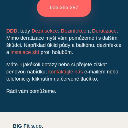
606 366 287
DDD
, tedy
D
ezinsekce
,
D
ezinfekce
a
D
eratizace
.
Mimo deratizace myší vám pomůžeme i s dalšími
škůdci. Například úklid půdy a balkónu, dezinfekce
a
instalace sítí
proti holubům.
Máte-li jakékoli dotazy nebo si přejete získat
cenovou nabídku,
kontaktujte nás
e-mailem nebo
telefonicky kliknutím na červené tlačítko.
Rádi vám pomůžeme.
BIG Fit s.r.o.