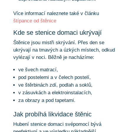
Více informací naleznete také v článku
štípance od štěnice
Kde se stenice domaci ukrývají
Štěnice jsou mistři skrývání. Přes den se
ukrývají na tmavých a úzkých místech, odkud
vylézají v noci. Běžně je nacházíme:
ve švech matrací,
pod postelemi a v čelech postelí,
ve štěrbinách zdí, podlah a soklů,
v zásuvkách a elektroinstalacích,
za obrazy a pod tapetami.
Jak probíhá likvidace štěnic
Hubení stenice domaci svépomocí bývá
neefektivní a ve výsledku nákladnější.