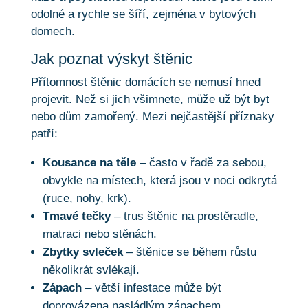
odolné a rychle se šíří, zejména v bytových
domech.
Jak poznat výskyt štěnic
Přítomnost štěnic domácích se nemusí hned
projevit. Než si jich všimnete, může už být byt
nebo dům zamořený. Mezi nejčastější příznaky
patří:
Kousance na těle
– často v řadě za sebou,
obvykle na místech, která jsou v noci odkrytá
(ruce, nohy, krk).
Tmavé tečky
– trus štěnic na prostěradle,
matraci nebo stěnách.
Zbytky svleček
– štěnice se během růstu
několikrát svlékají.
Zápach
– větší infestace může být
doprovázena nasládlým zápachem.