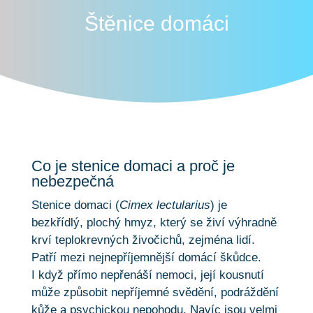
Štěnice domáci
Co je stenice domaci a proč je
nebezpečná
Stenice domaci (
Cimex lectularius
) je
bezkřídlý, plochý hmyz, který se živí výhradně
krví teplokrevných živočichů, zejména lidí.
Patří mezi nejnepříjemnější domácí škůdce.
I když přímo nepřenáší nemoci, její kousnutí
může způsobit nepříjemné svědění, podráždění
kůže a psychickou nepohodu. Navíc jsou velmi