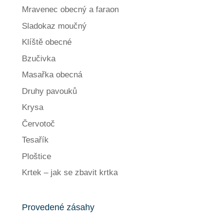
Mravenec obecný a faraon
Sladokaz moučný
Klíště obecné
Bzučivka
Masařka obecná
Druhy pavouků
Krysa
Červotoč
Tesařík
Ploštice
Krtek – jak se zbavit krtka
Provedené zásahy