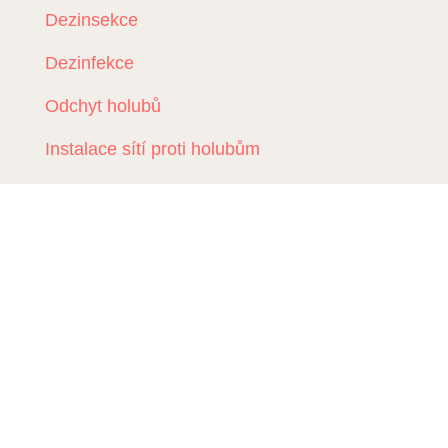
Dezinsekce
Dezinfekce
Odchyt holubů
Instalace sítí proti holubům
Rizikové vyklízení
DDD Servis
Kde zasahujeme?
Deratizace Přerov
Deratizace Kroměříž
Deratizace Zlín