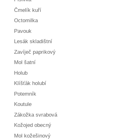
Čmelík kuří
Octomilka
Pavouk
Lesák skladištní
Zavíječ paprikový
Mol šatní
Holub
Klíšťák holubí
Potemník
Koutule
Zákožka svrabová
Kožojed obecný
Mol kožešinový