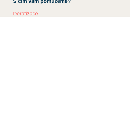
S čím vám pomůžeme?
Deratizace
Dezinsekce
Dezinfekce
Odchyt holubů
Instalace sítí proti holubům
Rizikové vyklízení
DDD Servis
Kde zasahujeme?
Deratizace Přerov
Deratizace Kroměříž