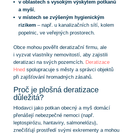
v oblastech s vysokým výskytem potkanů
a myší
,
v místech se zvýšeným hygienickým
rizikem
– např. u kanalizačních sítí, kolem
popelnic, ve veřejných prostorech.
Obce mohou pověřit deratizační firmu, ale
i vyzvat vlastníky nemovitostí, aby zajistili
deratizaci na svých pozemcích.
Deratizace
Hned
spolupracuje s městy a správci objektů
při zajišťování hromadných zásahů.
Proč je plošná deratizace
důležitá?
Hlodavci jako potkan obecný a myš domácí
přenášejí nebezpečné nemoci (např.
leptospirózu, hantaviry, salmonelózu),
znečišťují prostředí svými exkrementy a mohou