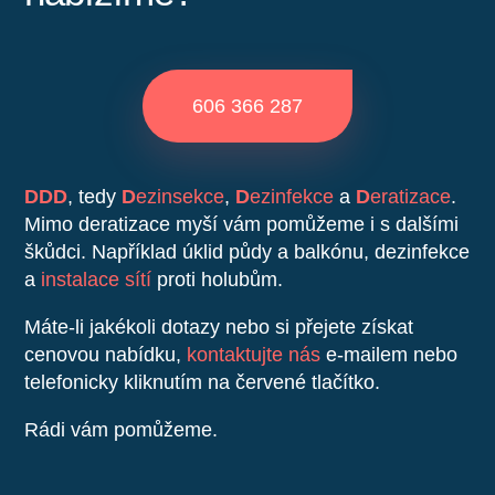
606 366 287
DDD
, tedy
D
ezinsekce
,
D
ezinfekce
a
D
eratizace
.
Mimo deratizace myší vám pomůžeme i s dalšími
škůdci. Například úklid půdy a balkónu, dezinfekce
a
instalace sítí
proti holubům.
Máte-li jakékoli dotazy nebo si přejete získat
cenovou nabídku,
kontaktujte nás
e-mailem nebo
telefonicky kliknutím na červené tlačítko.
Rádi vám pomůžeme.