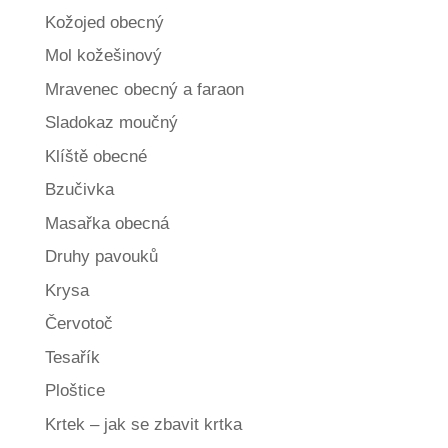
Kožojed obecný
Mol kožešinový
Mravenec obecný a faraon
Sladokaz moučný
Klíště obecné
Bzučivka
Masařka obecná
Druhy pavouků
Krysa
Červotoč
Tesařík
Ploštice
Krtek – jak se zbavit krtka