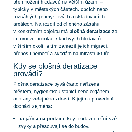
přemnožení hlodavců na větším území –
typicky v městských částech, obcích nebo
rozsáhlých průmyslových a skladovacích
areálech. Na rozdíl od cíleného zásahu
v konkrétním objektu má
plošná deratizace
za
cíl omezit populaci škodlivých hlodavců
v širším okolí, a tím zamezit jejich migraci,
přenosu nemocí a škodám na infrastruktuře.
Kdy se plošná deratizace
provádí?
Plošná deratizace bývá často nařízena
městem, hygienickou stanicí nebo orgánem
ochrany veřejného zdraví. K jejímu provedení
dochází zejména:
na jaře a na podzim
, kdy hlodavci mění své
zvyky a přesouvají se do budov,