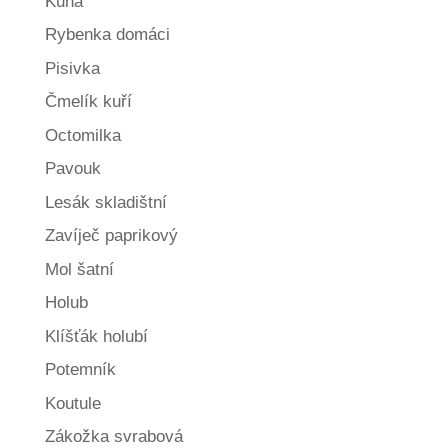
Kuna
Rybenka domáci
Pisivka
Čmelík kuří
Octomilka
Pavouk
Lesák skladištní
Zavíječ paprikový
Mol šatní
Holub
Klíšťák holubí
Potemník
Koutule
Zákožka svrabová