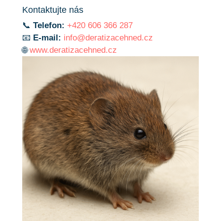
Kontaktujte nás
📞
Telefon:
+420 606 366 287
📧
E-mail:
info@deratizacehned.cz
🌐
www.deratizacehned.cz