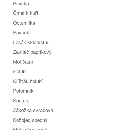
Pisivka
Čmelík kuří
Octomilka
Pavouk
Lesák skladištní
Zavíječ paprikový
Mol šatní
Holub
Klíšťák holubí
Potemník
Koutule
Zákožka svrabová
Kožojed obecný
Mol kožešinový