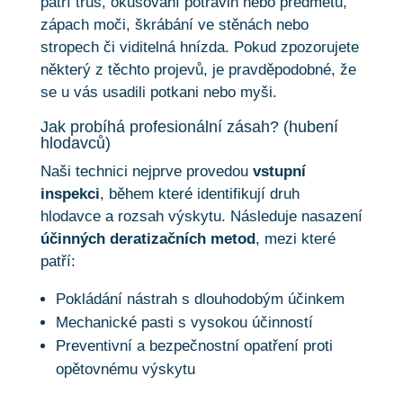
patří trus, okusování potravin nebo předmětů,
zápach moči, škrábání ve stěnách nebo
stropech či viditelná hnízda. Pokud zpozorujete
některý z těchto projevů, je pravděpodobné, že
se u vás usadili potkani nebo myši.
Jak probíhá profesionální zásah? (hubení
hlodavců)
Naši technici nejprve provedou
vstupní
inspekci
, během které identifikují druh
hlodavce a rozsah výskytu. Následuje nasazení
účinných deratizačních metod
, mezi které
patří:
Pokládání nástrah s dlouhodobým účinkem
Mechanické pasti s vysokou účinností
Preventivní a bezpečnostní opatření proti
opětovnému výskytu