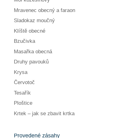
Mravenec obecný a faraon
Sladokaz moučný
Klíště obecné
Bzučivka
Masařka obecná
Druhy pavouků
Krysa
Červotoč
Tesařík
Ploštice
Krtek – jak se zbavit krtka
Provedené zásahy