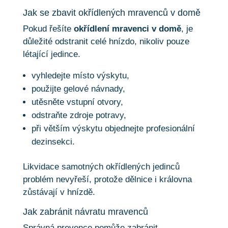
Jak se zbavit okřídlených mravenců v domě
Pokud řešíte
okřídlení mravenci v domě
, je
důležité odstranit celé hnízdo, nikoliv pouze
létající jedince.
vyhledejte místo výskytu,
použijte gelové návnady,
utěsněte vstupní otvory,
odstraňte zdroje potravy,
při větším výskytu objednejte profesionální
dezinsekci.
Likvidace samotných okřídlených jedinců
problém nevyřeší, protože dělnice i královna
zůstávají v hnízdě.
Jak zabránit návratu mravenců
Správná prevence pomůže zabránit