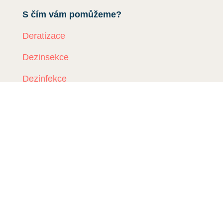
S čím vám pomůžeme?
Deratizace
Dezinsekce
Dezinfekce
Odchyt holubů
Instalace sítí proti holubům
Rizikové vyklízení
DDD Servis
Kde zasahujeme?
Deratizace Přerov