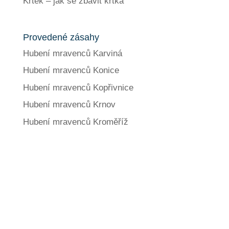
Krtek – jak se zbavit krtka
Provedené zásahy
Hubení mravenců Karviná
Hubení mravenců Konice
Hubení mravenců Kopřivnice
Hubení mravenců Krnov
Hubení mravenců Kroměříž
Jaké další služby