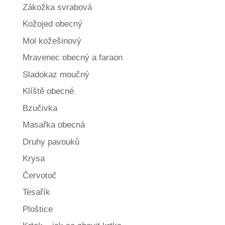
Zákožka svrabová
Kožojed obecný
Mol kožešinový
Mravenec obecný a faraon
Sladokaz moučný
Klíště obecné
Bzučivka
Masařka obecná
Druhy pavouků
Krysa
Červotoč
Tesařík
Ploštice