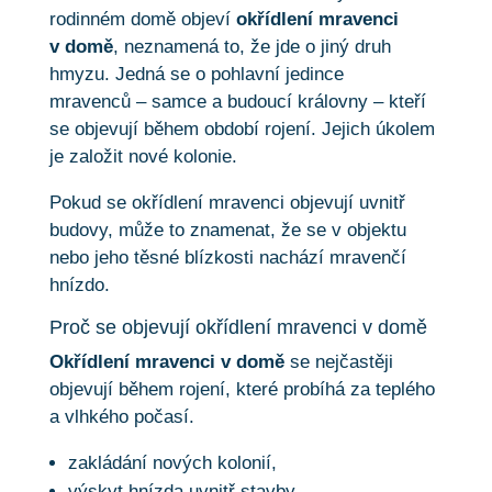
rodinném domě objeví
okřídlení mravenci
v domě
, neznamená to, že jde o jiný druh
hmyzu. Jedná se o pohlavní jedince
mravenců – samce a budoucí královny – kteří
se objevují během období rojení. Jejich úkolem
je založit nové kolonie.
Pokud se okřídlení mravenci objevují uvnitř
budovy, může to znamenat, že se v objektu
nebo jeho těsné blízkosti nachází mravenčí
hnízdo.
Proč se objevují okřídlení mravenci v domě
Okřídlení mravenci v domě
se nejčastěji
objevují během rojení, které probíhá za teplého
a vlhkého počasí.
zakládání nových kolonií,
výskyt hnízda uvnitř stavby,