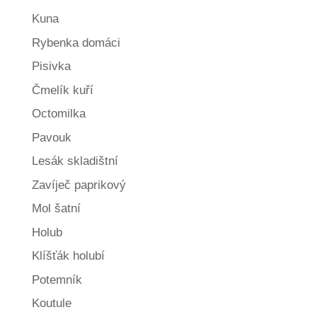
Kuna
Rybenka domáci
Pisivka
Čmelík kuří
Octomilka
Pavouk
Lesák skladištní
Zavíječ paprikový
Mol šatní
Holub
Klíšťák holubí
Potemník
Koutule