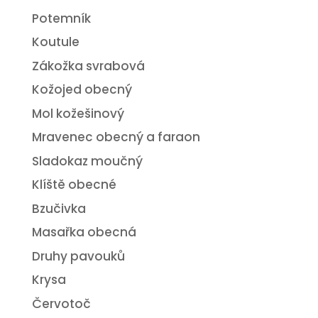
Potemník
Koutule
Zákožka svrabová
Kožojed obecný
Mol kožešinový
Mravenec obecný a faraon
Sladokaz moučný
Klíště obecné
Bzučivka
Masařka obecná
Druhy pavouků
Krysa
Červotoč