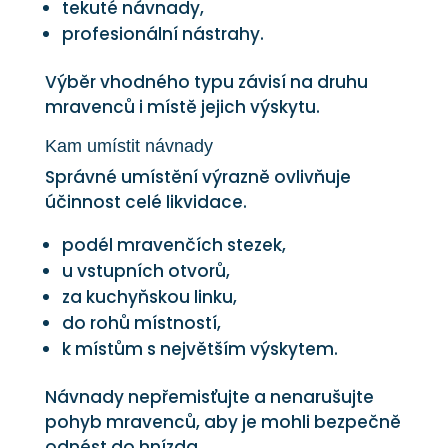
tekuté návnady,
profesionální nástrahy.
Výběr vhodného typu závisí na druhu
mravenců i místě jejich výskytu.
Kam umístit návnady
Správné umístění výrazně ovlivňuje
účinnost celé likvidace.
podél mravenčích stezek,
u vstupních otvorů,
za kuchyňskou linku,
do rohů místností,
k místům s největším výskytem.
Návnady nepřemisťujte a nenarušujte
pohyb mravenců, aby je mohli bezpečně
odnést do hnízda.