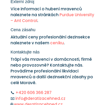
Externí zdroj
Více informací o hubení mravenců
naleznete na stránkách
Purdue University
– Ant Control
.
Cena zásahu
Aktuální ceny profesionální dezinsekce
naleznete v našem
ceníku
.
Kontaktujte nás
Trápí vás mravenci v domácnosti, firmě
nebo provozovně? Kontaktujte nás.
Provádíme profesionální likvidaci
mravenců a další dezinsekční zásahy po
celé Moravě.
📞
+420 606 366 287
📧
info@deratizacehned.cz
🌐
www.deratizacehned.cz