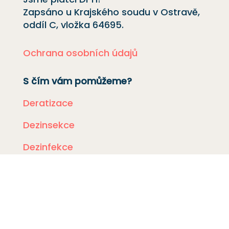
Zapsáno u Krajského soudu v Ostravě,
oddíl C, vložka
64695
.
Ochrana osobních údajů
S čím vám pomůžeme?
Deratizace
Dezinsekce
Dezinfekce
Odchyt holubů
Instalace sítí proti holubům
Rizikové vyklízení