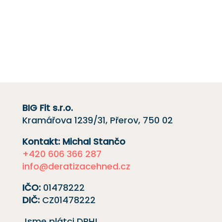
cenovou nabídku,
kontaktujte nás
e-mailem
nebo telefonicky kliknutím na červené
tlačítko.
Rádi vám pomůžeme.
BIG Fit s.r.o.
Kramářova 1239/31, Přerov, 750 02
Kontakt: Michal Stančo
+420 606 366 287
info@deratizacehned.cz
IČO:
01478222
DIČ:
CZ01478222
Jsme plátci DPH!