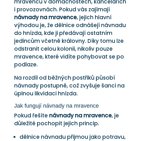
mravenců v domácnostech, kancelářích
i provozovnách. Pokud vás zajímají
návnady na mravence
, jejich hlavní
výhodou je, že dělnice odnášejí návnadu
do hnízda, kde ji předávají ostatním
jedincům včetně královny. Díky tomu lze
odstranit celou kolonii, nikoliv pouze
mravence, které vidíte pohybovat se po
podlaze.
Na rozdíl od běžných postřiků působí
návnady postupně, což zvyšuje šanci na
úplnou likvidaci hnízda.
Jak fungují návnady na mravence
Pokud řešíte
návnady na mravence
, je
důležité pochopit jejich princip.
dělnice návnadu přijmou jako potravu,