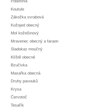
Potemník
Koutule
Zákožka svrabová
Kožojed obecný
Mol kožešinový
Mravenec obecný a faraon
Sladokaz moučný
Klíště obecné
Bzučivka
Masařka obecná
Druhy pavouků
Krysa
Červotoč
Tesařík