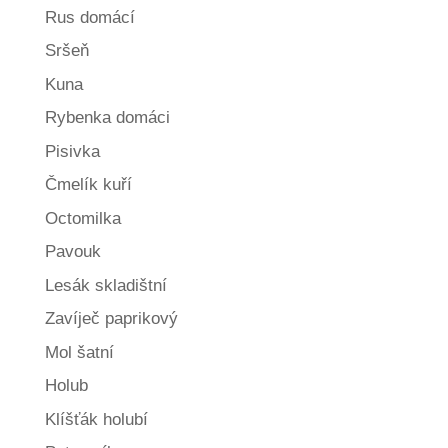
Rus domácí
Sršeň
Kuna
Rybenka domáci
Pisivka
Čmelík kuří
Octomilka
Pavouk
Lesák skladištní
Zavíječ paprikový
Mol šatní
Holub
Klíšťák holubí