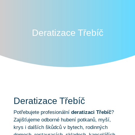
Deratizace Třebíč
Deratizace Třebíč
Potřebujete profesionální
deratizaci Třebíč
?
Zajišťujeme odborné hubení potkanů, myší,
krys i dalších škůdců v bytech, rodinných
domech, restauracích, skladech, kancelářích,