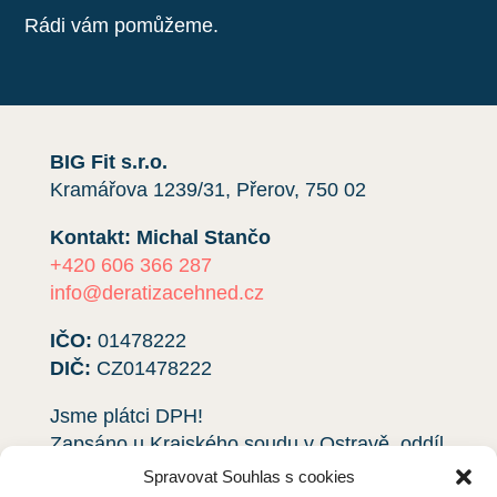
Rádi vám pomůžeme.
BIG Fit s.r.o.
Kramářova 1239/31, Přerov, 750 02
Kontakt: Michal Stančo
+420 606 366 287
info@deratizacehned.cz
IČO:
01478222
DIČ:
CZ01478222
Jsme plátci DPH!
Zapsáno u Krajského soudu v Ostravě, oddíl
C, vložka
64695
.
Spravovat Souhlas s cookies