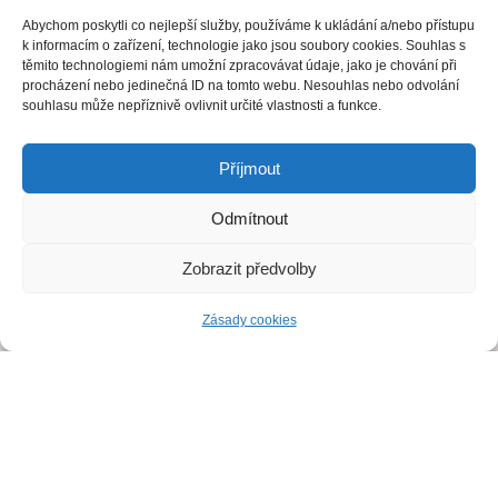
Abychom poskytli co nejlepší služby, používáme k ukládání a/nebo přístupu
Ochrana osobních údajů
k informacím o zařízení, technologie jako jsou soubory cookies. Souhlas s
těmito technologiemi nám umožní zpracovávat údaje, jako je chování při
procházení nebo jedinečná ID na tomto webu. Nesouhlas nebo odvolání
S čím vám pomůžeme?
souhlasu může nepříznivě ovlivnit určité vlastnosti a funkce.
Deratizace
Příjmout
Dezinsekce
Odmítnout
Dezinfekce
Zobrazit předvolby
Odchyt holubů
Zásady cookies
Instalace sítí proti holubům
Rizikové vyklízení
DDD Servis
Kde zasahujeme?