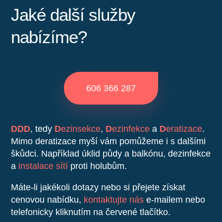
Jaké další služby
nabízíme?
606 366 287
DDD
, tedy
D
ezinsekce
,
D
ezinfekce
a
D
eratizace
.
Mimo deratizace myší vám pomůžeme i s dalšími
škůdci. Například úklid půdy a balkónu, dezinfekce
a
instalace sítí
proti holubům.
Máte-li jakékoli dotazy nebo si přejete získat
cenovou nabídku,
kontaktujte nás
e-mailem nebo
telefonicky kliknutím na červené tlačítko.