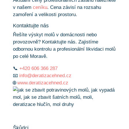
Aktuální ceny profesionálních zásahů naleznete
v našem
ceníku
. Cena závisí na rozsahu
zamoření a velikosti prostoru.
Kontaktujte nás
Řešíte výskyt molů v domácnosti nebo
provozovně? Kontaktujte nás. Zajistíme
odbornou kontrolu a profesionální likvidaci molů
po celé Moravě.
📞
+420 606 366 287
📧
info@deratizacehned.cz
🌐
www.deratizacehned.cz
Škůdci