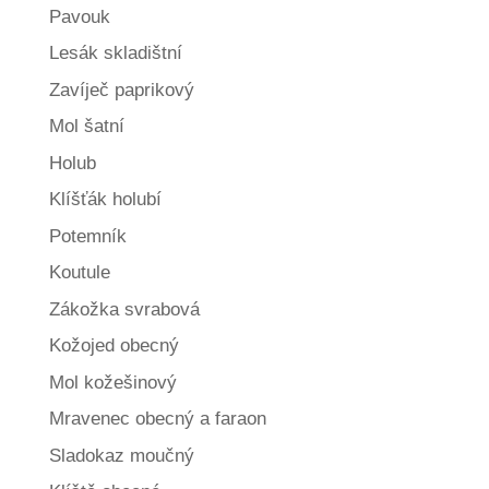
Pavouk
Lesák skladištní
Zavíječ paprikový
Mol šatní
Holub
Klíšťák holubí
Potemník
Koutule
Zákožka svrabová
Kožojed obecný
Mol kožešinový
Mravenec obecný a faraon
Sladokaz moučný