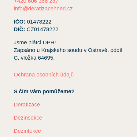
+420 606 366 287
info@deratizacehned.cz
IČO:
01478222
DIČ:
CZ01478222
Jsme plátci DPH!
Zapsáno u Krajského soudu v Ostravě, oddíl
C, vložka
64695
.
Ochrana osobních údajů
S čím vám pomůžeme?
Deratizace
Dezinsekce
Dezinfekce