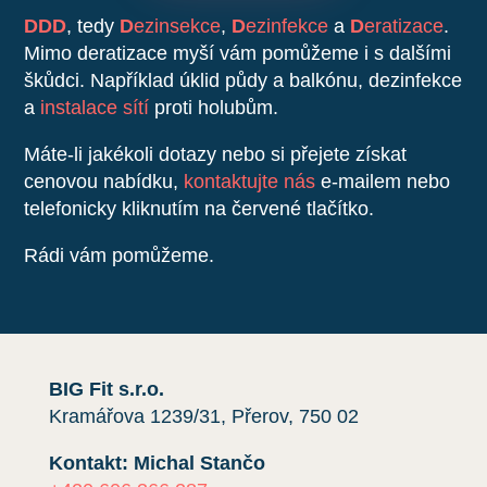
DDD
, tedy
D
ezinsekce
,
D
ezinfekce
a
D
eratizace
.
Mimo deratizace myší vám pomůžeme i s dalšími
škůdci. Například úklid půdy a balkónu, dezinfekce
a
instalace sítí
proti holubům.
Máte-li jakékoli dotazy nebo si přejete získat
cenovou nabídku,
kontaktujte nás
e-mailem nebo
telefonicky kliknutím na červené tlačítko.
Rádi vám pomůžeme.
BIG Fit s.r.o.
Kramářova 1239/31, Přerov, 750 02
Kontakt: Michal Stančo