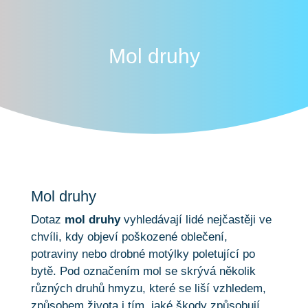
Mol druhy
Mol druhy
Dotaz
mol druhy
vyhledávají lidé nejčastěji ve
chvíli, kdy objeví poškozené oblečení,
potraviny nebo drobné motýlky poletující po
bytě. Pod označením mol se skrývá několik
různých druhů hmyzu, které se liší vzhledem,
způsobem života i tím, jaké škody způsobují.