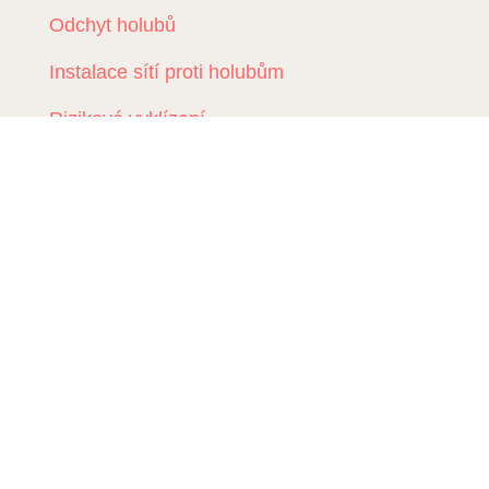
Odchyt holubů
Instalace sítí proti holubům
Rizikové vyklízení
DDD Servis
Kde zasahujeme?
Deratizace Přerov
Deratizace Kroměříž
Deratizace Zlín
Deratizace Ostrava
Deratizace Prostějov