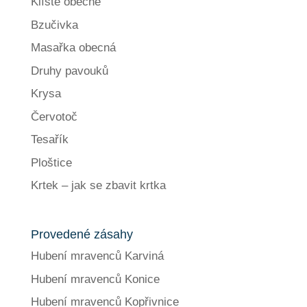
Klíště obecné
Bzučivka
Masařka obecná
Druhy pavouků
Krysa
Červotoč
Tesařík
Ploštice
Krtek – jak se zbavit krtka
Provedené zásahy
Hubení mravenců Karviná
Hubení mravenců Konice
Hubení mravenců Kopřivnice