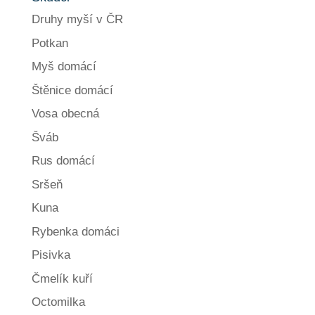
Druhy myší v ČR
Potkan
Myš domácí
Štěnice domácí
Vosa obecná
Šváb
Rus domácí
Sršeň
Kuna
Rybenka domáci
Pisivka
Čmelík kuří
Octomilka