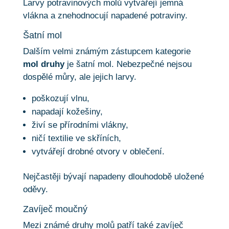
Larvy potravinových molů vytvářejí jemná
vlákna a znehodnocují napadené potraviny.
Šatní mol
Dalším velmi známým zástupcem kategorie
mol druhy
je šatní mol. Nebezpečné nejsou
dospělé můry, ale jejich larvy.
poškozují vlnu,
napadají kožešiny,
živí se přírodními vlákny,
ničí textilie ve skříních,
vytvářejí drobné otvory v oblečení.
Nejčastěji bývají napadeny dlouhodobě uložené
oděvy.
Zavíječ moučný
Mezi známé druhy molů patří také zavíječ