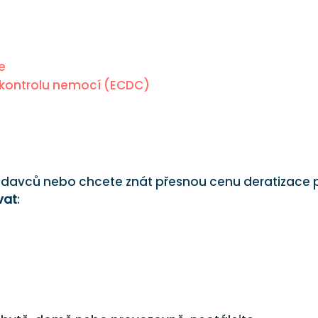
e
a kontrolu nemocí (ECDC)
odavců nebo chcete znát přesnou cenu deratizace 
vat
: