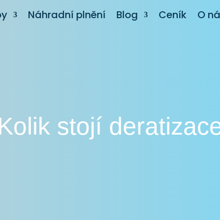
by
Náhradní plnění
Blog
Ceník
O n
Kolik stojí deratizac