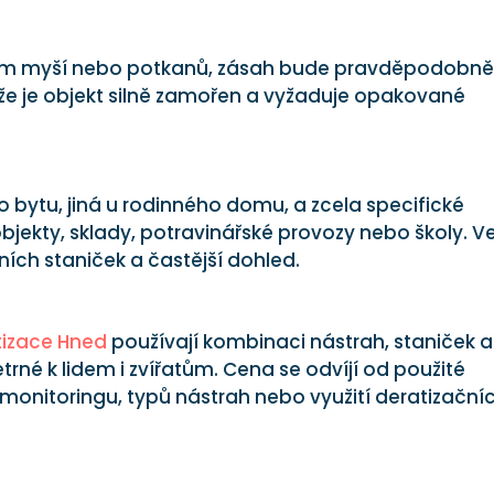
tem myší nebo potkanů, zásah bude pravděpodobn
, že je objekt silně zamořen a vyžaduje opakované
 bytu, jiná u rodinného domu, a zcela specifické
ekty, sklady, potravinářské provozy nebo školy. V
lních staniček a častější dohled.
tizace Hned
používají kombinaci nástrah, staniček a
trné k lidem i zvířatům. Cena se odvíjí od použité
 monitoringu, typů nástrah nebo využití deratizační