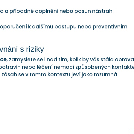
d a případné doplnění nebo posun nástrah.
 doporučení k dalšímu postupu nebo preventivním
vnání s riziky
ace
, zamyslete se i nad tím, kolik by vás stála oprav
potravin nebo léčení nemocí způsobených kontak
í zásah se v tomto kontextu jeví jako rozumná