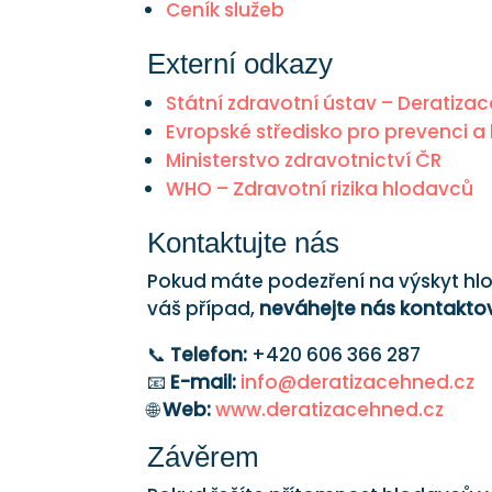
Ceník služeb
Externí odkazy
Státní zdravotní ústav – Deratizac
Evropské středisko pro prevenci 
Ministerstvo zdravotnictví ČR
WHO – Zdravotní rizika hlodavců
Kontaktujte nás
Pokud máte podezření na výskyt hl
váš případ,
neváhejte nás kontakto
📞
Telefon:
+420 606 366 287
📧
E-mail:
info@deratizacehned.cz
🌐
Web:
www.deratizacehned.cz
Závěrem