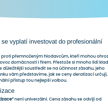
č se vyplatí investovat do profesionální
ji proti přemnoženým hlodavcům, kteří mohou ohroz
 provoz domácností i firem. Přestože si mnoho lidí kla
je důležitější soustředit se na účinnost zásahu, jeho
ku vám představíme, jak se ceny deratizací určují,
nální přístup tou nejlepší volbou.
tizace
atizace“
není univerzální. Cena zásahu se odvíjí od