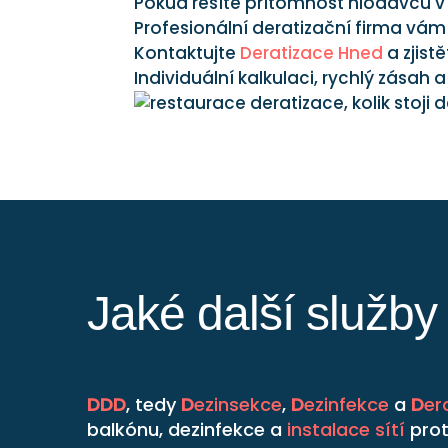
Pokud řešíte přítomnost hlodavců v
Profesionální deratizační firma vá
Kontaktujte
Deratizace Hned
a zjist
Individuální kalkulaci, rychlý zása
Jaké další služb
DDD
, tedy
D
ezinsekce
,
D
ezinfekce
a
D
er
balkónu, dezinfekce a
instalace sítí
prot