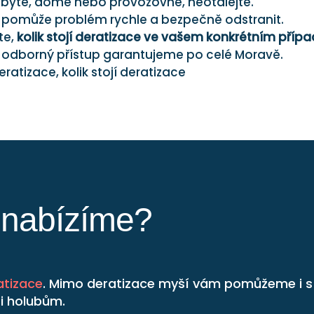
 bytě, domě nebo provozovně, neotálejte.
m pomůže problém rychle a bezpečně odstranit.
ěte,
kolik stojí deratizace ve vašem konkrétním příp
h a odborný přístup garantujeme po celé Moravě.
y nabízíme?
atizace
. Mimo deratizace myší vám pomůžeme i s d
i holubům.