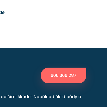
adě
.
606 366 287
alšími škůdci. Například úklid půdy a