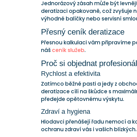
Jednorázový zásah může být levnější
deratizaci opakovaně, což zvyšuje ná
výhodné balíčky nebo servisní smlo
Přesný ceník deratizace
Přesnou kalkulaci vám připravíme po
náš
ceník služeb
.
Proč si objednat profesionál
Rychlost a efektivita
Zatímco běžné pasti a jedy z obc
deratizace cílí na škůdce s maximál
předejde opětovnému výskytu.
Zdraví a hygiena
Hlodavci přenášejí řadu nemocí a ko
ochranu zdraví vás i vašich blízkých.