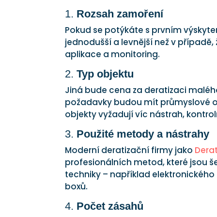
1.
Rozsah zamoření
Pokud se potýkáte s prvním výsky
jednodušší a levnější než v případě
aplikace a monitoring.
2.
Typ objektu
Jiná bude cena za deratizaci malého
požadavky budou mít průmyslové obj
objekty vyžadují víc nástrah, kontro
3.
Použité metody a nástrahy
Moderní deratizační firmy jako
Dera
profesionálních metod, které jsou še
techniky – například elektronického
boxů.
4.
Počet zásahů