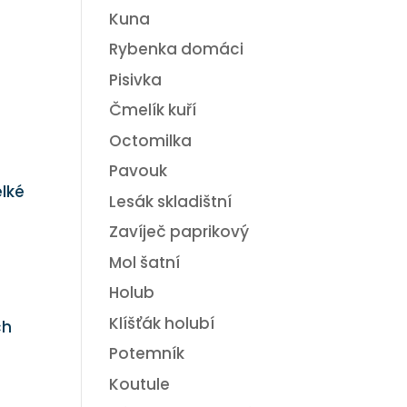
Kuna
Rybenka domáci
ě
Pisivka
Čmelík kuří
Octomilka
Pavouk
elké
Lesák skladištní
Zavíječ paprikový
Mol šatní
Holub
Klíšťák holubí
ch
Potemník
Koutule