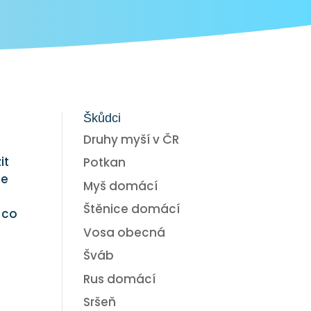
Škůdci
Druhy myší v ČR
it
Potkan
de
Myš domácí
Štěnice domácí
 co
Vosa obecná
Šváb
Rus domácí
Sršeň