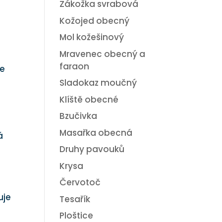
Zákožka svrabová
Kožojed obecný
Mol kožešinový
Mravenec obecný a
faraon
te
Sladokaz moučný
Klíště obecné
Bzučivka
Masařka obecná
á
Druhy pavouků
Krysa
Červotoč
uje
Tesařík
Ploštice