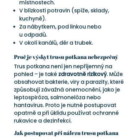
místnostech.
V blízkosti potravin (spíže, sklady,
kuchyně).
Za nábytkem, pod linkou nebo
u odpadů.
V okolí kanálů, děr a trubek.
Proč je výskyt trusu potkana nebezpečný
Trus potkana není jen nepříjemný na
pohled – je také
zdravotně rizikový
. Může
obsahovat bakterie, viry a parazity, které
způsobují závažná onemocnění, jako je
leptospiróza, salmonelóza nebo
hantavirus. Proto je nutné postupovat
opatrně a při úklidu používat ochranné
rukavice a dezinfekci.
Jak postupovat při nálezu trusu potkana