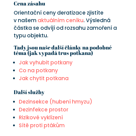
Cena zásahu
Orientační ceny deratizace zjistíte
v našem
aktuálním ceníku
. Výsledná
částka se odvíjí od rozsahu zamoření a
typu objektu.
Tady jsou naše další články na podobné
téma (jak vypadá trus potkana)
Jak vyhubit potkany
Co na potkany
Jak chytit potkana
Další služby
Dezinsekce (hubení hmyzu)
Dezinfekce prostor
Rizikové vyklízení
Sítě proti ptákům