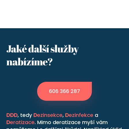
Jaké další služby
nabízíme?
606 366 287
DDD
, tedy
D
ezinsekce
,
D
ezinfekce
a
D
eratizace
. Mimo deratizace myší vám