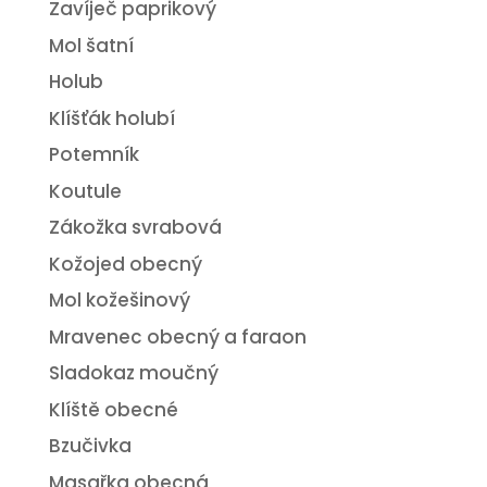
Zavíječ paprikový
Mol šatní
Holub
Klíšťák holubí
Potemník
Koutule
Zákožka svrabová
Kožojed obecný
Mol kožešinový
Mravenec obecný a faraon
Sladokaz moučný
Klíště obecné
Bzučivka
Masařka obecná