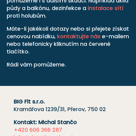
pomůžeme i s dalšími škůdci. Například úklid
půdy a balkónu, dezinfekce a
instalace sítí
proti holubům.
Máte-li jakékoli dotazy nebo si přejete získat
cenovou nabídku,
kontaktujte nás
e-mailem
nebo telefonicky kliknutím na červené
tlačítko.
Rádi vám pomůžeme.
BIG Fit s.r.o.
Kramářova 1239/31, Přerov, 750 02
Kontakt: Michal Stančo
+420 606 366 287