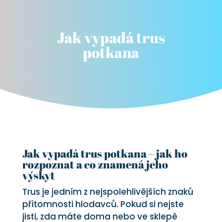
Jak vypadá trus
potkana
Jak vypadá trus potkana – jak ho
rozpoznat a co znamená jeho
výskyt
Trus je jedním z nejspolehlivějších znaků
přítomnosti hlodavců. Pokud si nejste
jisti, zda máte doma nebo ve sklepě