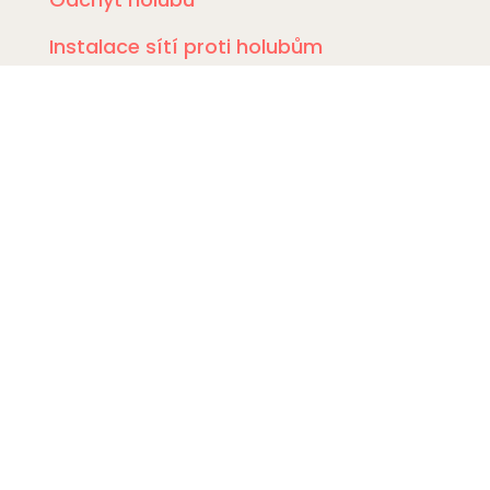
Instalace sítí proti holubům
Rizikové vyklízení
DDD Servis
Kde zasahujeme?
Deratizace Přerov
Deratizace Kroměříž
Deratizace Zlín
Deratizace Ostrava
Deratizace Prostějov
Deratizace Olomouc