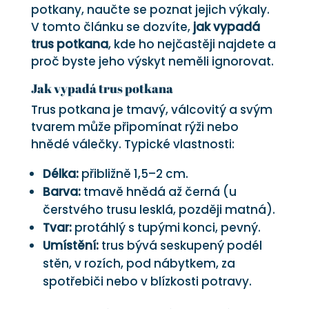
potkany, naučte se poznat jejich výkaly.
V tomto článku se dozvíte,
jak vypadá
trus potkana
, kde ho nejčastěji najdete a
proč byste jeho výskyt neměli ignorovat.
Jak vypadá trus potkana
Trus potkana je tmavý, válcovitý a svým
tvarem může připomínat rýži nebo
hnědé válečky. Typické vlastnosti:
Délka:
přibližně 1,5–2 cm.
Barva:
tmavě hnědá až černá (u
čerstvého trusu lesklá, později matná).
Tvar:
protáhlý s tupými konci, pevný.
Umístění:
trus bývá seskupený podél
stěn, v rozích, pod nábytkem, za
spotřebiči nebo v blízkosti potravy.