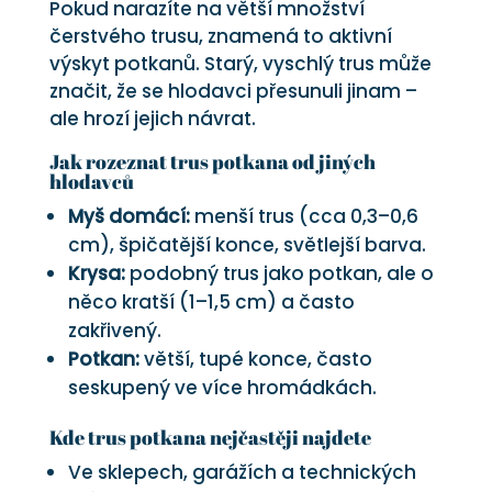
Pokud narazíte na větší množství
čerstvého trusu, znamená to aktivní
výskyt potkanů. Starý, vyschlý trus může
značit, že se hlodavci přesunuli jinam –
ale hrozí jejich návrat.
Jak rozeznat trus potkana od jiných
hlodavců
Myš domácí:
menší trus (cca 0,3–0,6
cm), špičatější konce, světlejší barva.
Krysa:
podobný trus jako potkan, ale o
něco kratší (1–1,5 cm) a často
zakřivený.
Potkan:
větší, tupé konce, často
seskupený ve více hromádkách.
Kde trus potkana nejčastěji najdete
Ve sklepech, garážích a technických