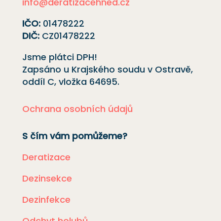
info@deratizacehned.cz
IČO:
01478222
DIČ:
CZ01478222
Jsme plátci DPH!
Zapsáno u Krajského soudu v Ostravě,
oddíl C, vložka
64695
.
Ochrana osobních údajů
S čím vám pomůžeme?
Deratizace
Dezinsekce
Dezinfekce
Odchyt holubů