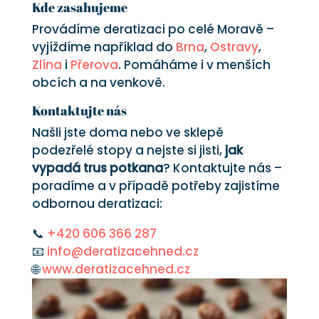
Kde zasahujeme
Provádíme deratizaci po celé Moravě –
vyjíždíme například do
Brna
,
Ostravy
,
Zlína
i
Přerova
. Pomáháme i v menších
obcích a na venkově.
Kontaktujte nás
Našli jste doma nebo ve sklepě
podezřelé stopy a nejste si jisti,
jak
vypadá trus potkana
? Kontaktujte nás –
poradíme a v případě potřeby zajistíme
odbornou deratizaci:
📞
+420 606 366 287
📧
info@deratizacehned.cz
🌐
www.deratizacehned.cz