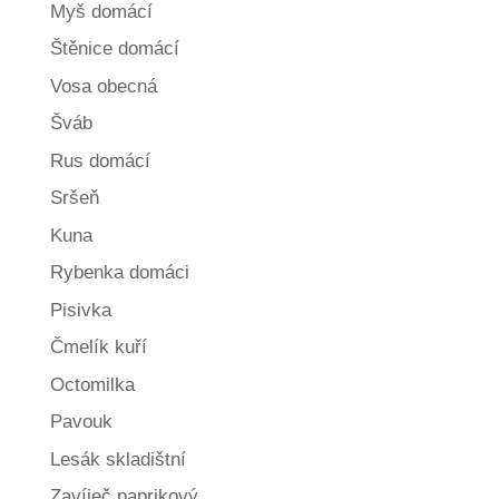
Myš domácí
Štěnice domácí
Vosa obecná
Šváb
Rus domácí
Sršeň
Kuna
Rybenka domáci
Pisivka
Čmelík kuří
Octomilka
Pavouk
Lesák skladištní
Zavíječ paprikový