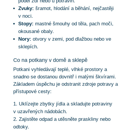
podél zdí nebo u potravin.
Zvuky:
šramot, hlodání a běhání, nejčastěji
v noci.
Stopy:
mastné šmouhy od těla, pach moči,
okousané obaly.
Nory:
otvory v zemi, pod dlažbou nebo ve
sklepích.
Co na potkany v domě a sklepě
Potkani vyhledávají teplé, vlhké prostory a
snadno se dostanou dovnitř i malými škvírami.
Základem úspěchu je odstranit zdroje potravy a
přístupové cesty:
Uklízejte zbytky jídla a skladujte potraviny
v uzavřených nádobách.
Zajistěte odpad a utěsněte praskliny nebo
odtoky.