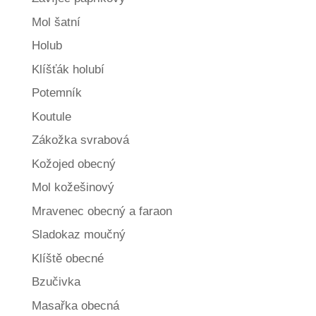
Mol šatní
Holub
Klíšťák holubí
Potemník
Koutule
Zákožka svrabová
Kožojed obecný
Mol kožešinový
Mravenec obecný a faraon
Sladokaz moučný
Klíště obecné
Bzučivka
Masařka obecná