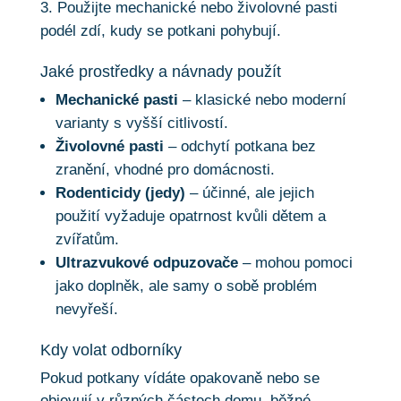
Použijte mechanické nebo živolovné pasti
podél zdí, kudy se potkani pohybují.
Jaké prostředky a návnady použít
Mechanické pasti
– klasické nebo moderní
varianty s vyšší citlivostí.
Živolovné pasti
– odchytí potkana bez
zranění, vhodné pro domácnosti.
Rodenticidy (jedy)
– účinné, ale jejich
použití vyžaduje opatrnost kvůli dětem a
zvířatům.
Ultrazvukové odpuzovače
– mohou pomoci
jako doplněk, ale samy o sobě problém
nevyřeší.
Kdy volat odborníky
Pokud potkany vídáte opakovaně nebo se
objevují v různých částech domu, běžné