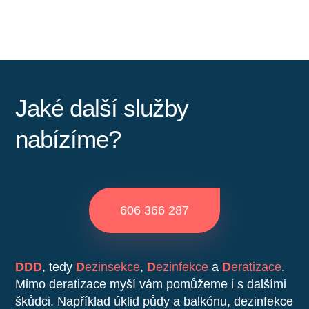
Jaké další služby
nabízíme?
606 366 287
DDD
, tedy
D
ezinsekce
,
D
ezinfekce
a
D
eratizace
.
Mimo deratizace myší vám pomůžeme i s dalšími
škůdci. Například úklid půdy a balkónu, dezinfekce