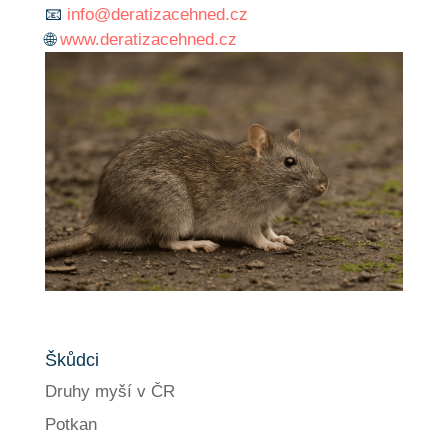
📧
info@deratizacehned.cz
🌐
www.deratizacehned.cz
Škůdci
Druhy myší v ČR
Potkan