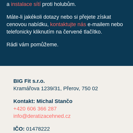
a
instalace sítí
proti holubům.
Máte-li jakékoli dotazy nebo si přejete získat
cenovou nabídku,
kontaktujte nás
e-mailem nebo
telefonicky kliknutím na červené tlačítko.
Rádi vám pomůžeme.
BIG Fit s.r.o.
Kramářova 1239/31, Přerov, 750 02
Kontakt: Michal Stančo
+420 606 366 287
info@deratizacehned.cz
IČO:
01478222