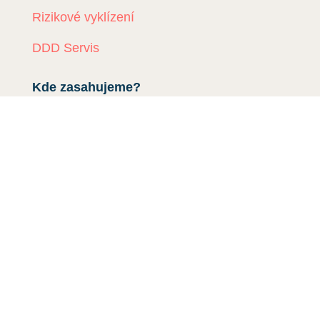
Rizikové vyklízení
DDD Servis
Kde zasahujeme?
Deratizace Přerov
Deratizace Kroměříž
Deratizace Zlín
Deratizace Ostrava
Deratizace Prostějov
Deratizace Olomouc
Deratiace Uherské Hradiště