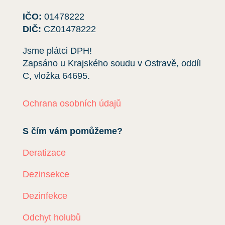
IČO:
01478222
DIČ:
CZ01478222
Jsme plátci DPH!
Zapsáno u Krajského soudu v Ostravě, oddíl
C, vložka
64695
.
Ochrana osobních údajů
S čím vám pomůžeme?
Deratizace
Dezinsekce
Dezinfekce
Odchyt holubů