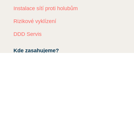
Instalace sítí proti holubům
Rizikové vyklízení
DDD Servis
Kde zasahujeme?
Deratizace Přerov
Deratizace Kroměříž
Deratizace Zlín
Deratizace Ostrava
Deratizace Prostějov
Deratizace Olomouc