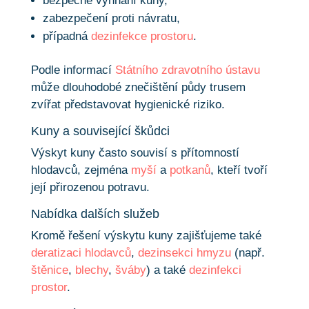
bezpečné vyhnání kuny,
zabezpečení proti návratu,
případná
dezinfekce prostoru
.
Podle informací
Státního zdravotního ústavu
může dlouhodobé znečištění půdy trusem
zvířat představovat hygienické riziko.
Kuny a související škůdci
Výskyt kuny často souvisí s přítomností
hlodavců, zejména
myší
a
potkanů
, kteří tvoří
její přirozenou potravu.
Nabídka dalších služeb
Kromě řešení výskytu kuny zajišťujeme také
deratizaci hlodavců
,
dezinsekci hmyzu
(např.
štěnice
,
blechy
,
šváby
) a také
dezinfekci
prostor
.