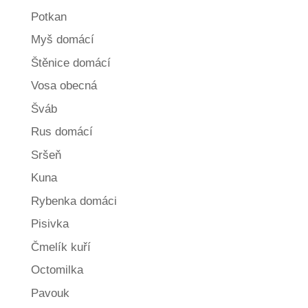
Potkan
Myš domácí
Štěnice domácí
Vosa obecná
Šváb
Rus domácí
Sršeň
Kuna
Rybenka domáci
Pisivka
Čmelík kuří
Octomilka
Pavouk