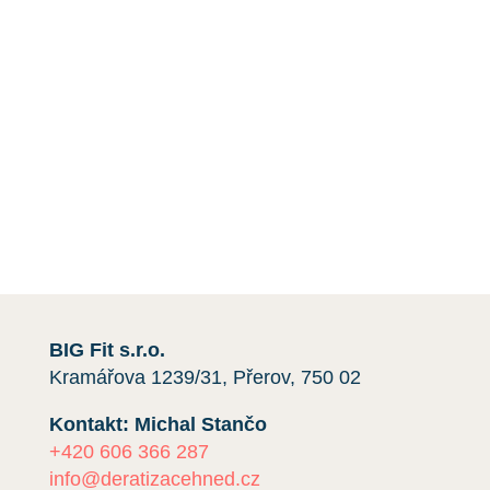
Mimo deratizace myší vám pomůžeme i s dalšími
škůdci. Například úklid půdy a balkónu, dezinfekce
a
instalace sítí
proti holubům.
Máte-li jakékoli dotazy nebo si přejete získat
cenovou nabídku,
kontaktujte nás
e-mailem nebo
telefonicky kliknutím na červené tlačítko.
Rádi vám pomůžeme.
BIG Fit s.r.o.
Kramářova 1239/31, Přerov, 750 02
Kontakt: Michal Stančo
+420 606 366 287
info@deratizacehned.cz