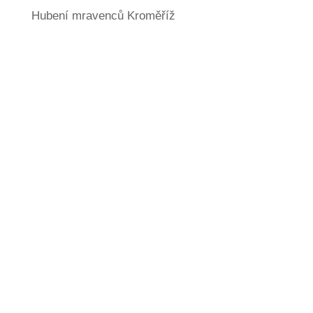
Hubení mravenců Kroměříž
Jaké další služby
nabízíme?
606 366 287
DDD
, tedy
D
ezinsekce
,
D
ezinfekce
a
D
eratizace
.