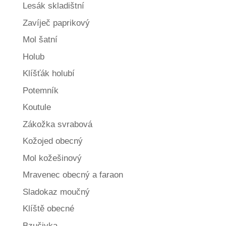
Lesák skladištní
Zavíječ paprikový
Mol šatní
Holub
Klíšťák holubí
Potemník
Koutule
Zákožka svrabová
Kožojed obecný
Mol kožešinový
Mravenec obecný a faraon
Sladokaz moučný
Klíště obecné
Bzučivka