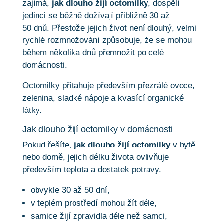
zajímá,
jak dlouho žijí octomilky
, dospělí
jedinci se běžně dožívají přibližně 30 až
50 dnů. Přestože jejich život není dlouhý, velmi
rychlé rozmnožování způsobuje, že se mohou
během několika dnů přemnožit po celé
domácnosti.
Octomilky přitahuje především přezrálé ovoce,
zelenina, sladké nápoje a kvasící organické
látky.
Jak dlouho žijí octomilky v domácnosti
Pokud řešíte,
jak dlouho žijí octomilky
v bytě
nebo domě, jejich délku života ovlivňuje
především teplota a dostatek potravy.
obvykle 30 až 50 dní,
v teplém prostředí mohou žít déle,
samice žijí zpravidla déle než samci,