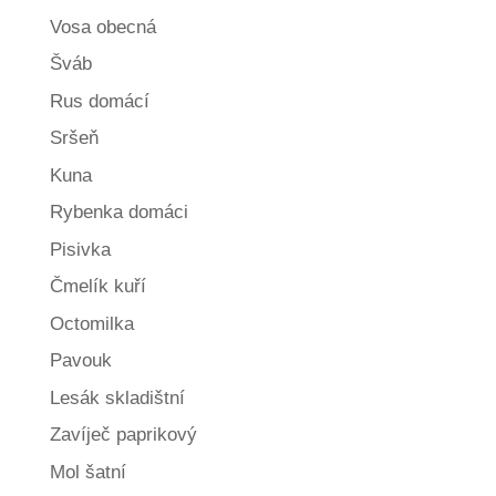
Vosa obecná
Šváb
Rus domácí
Sršeň
Kuna
Rybenka domáci
Pisivka
Čmelík kuří
Octomilka
Pavouk
Lesák skladištní
Zavíječ paprikový
Mol šatní