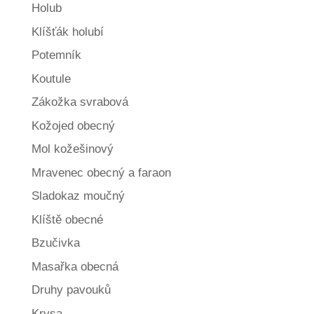
Holub
Klíšťák holubí
Potemník
Koutule
Zákožka svrabová
Kožojed obecný
Mol kožešinový
Mravenec obecný a faraon
Sladokaz moučný
Klíště obecné
Bzučivka
Masařka obecná
Druhy pavouků
Krysa