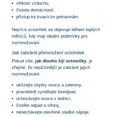
vlhkost vzduchu,
čistota domácnosti,
přístup ke kvasícím potravinám.
Nejvíce octomilek se objevuje během teplých
měsíců, kdy mají ideální podmínky pro
rozmnožování.
Jak zabránit přemnožení octomilek
Pokud víte,
jak dlouho žijí octomilky
, je
zřejmé, že nejúčinnější je zabránit jejich
rozmnožování.
uklízejte zbytky ovoce a zeleniny,
pravidelně vynášejte bioodpad,
uchovávejte ovoce v lednici,
čistěte odpad a sifony,
nenechávejte otevřené sladké nápoje.