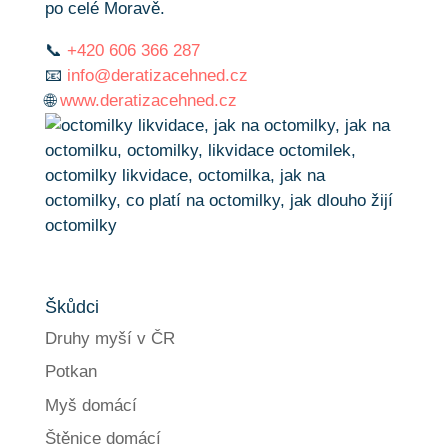
po celé Moravě.
📞
+420 606 366 287
📧
info@deratizacehned.cz
🌐
www.deratizacehned.cz
Škůdci
Druhy myší v ČR
Potkan
Myš domácí
Štěnice domácí