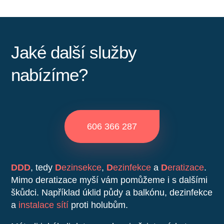
Jaké další služby
nabízíme?
606 366 287
DDD
, tedy
D
ezinsekce
,
D
ezinfekce
a
D
eratizace
.
Mimo deratizace myší vám pomůžeme i s dalšími
škůdci. Například úklid půdy a balkónu, dezinfekce
a
instalace sítí
proti holubům.