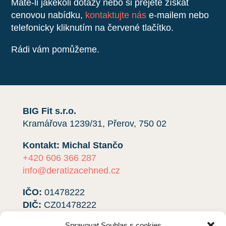
Máte-li jakékoli dotazy nebo si přejete získat
cenovou nabídku,
kontaktujte nás
e-mailem nebo
telefonicky kliknutím na červené tlačítko.
Rádi vám pomůžeme.
BIG Fit s.r.o.
Kramářova 1239/31, Přerov, 750 02
Kontakt: Michal Stančo
+420 606 366 287
info@deratizacehned.cz
IČO:
01478222
DIČ:
CZ01478222
Spravovat Souhlas s cookies