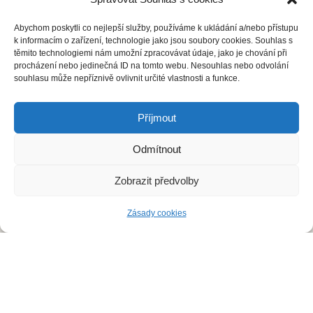
Jsme plátci DPH!
Zapsáno u Krajského soudu v Ostravě, oddíl
Abychom poskytli co nejlepší služby, používáme k ukládání a/nebo přístupu
C, vložka
64695
.
k informacím o zařízení, technologie jako jsou soubory cookies. Souhlas s
těmito technologiemi nám umožní zpracovávat údaje, jako je chování při
procházení nebo jedinečná ID na tomto webu. Nesouhlas nebo odvolání
Ochrana osobních údajů
souhlasu může nepříznivě ovlivnit určité vlastnosti a funkce.
S čím vám pomůžeme?
Příjmout
Deratizace
Odmítnout
Dezinsekce
Zobrazit předvolby
Dezinfekce
Zásady cookies
Odchyt holubů
Instalace sítí proti holubům
Rizikové vyklízení