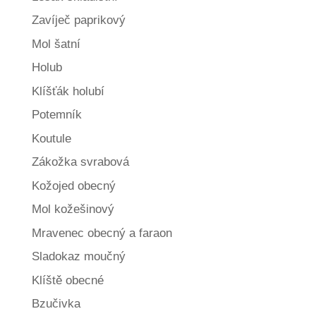
Zavíječ paprikový
Mol šatní
Holub
Klíšťák holubí
Potemník
Koutule
Zákožka svrabová
Kožojed obecný
Mol kožešinový
Mravenec obecný a faraon
Sladokaz moučný
Klíště obecné
Bzučivka