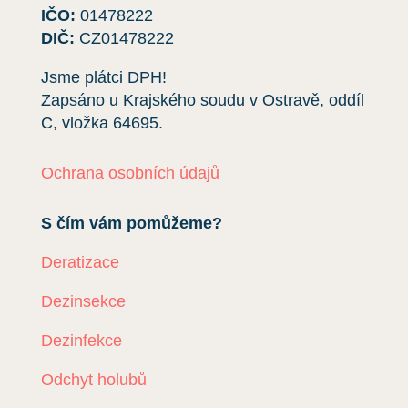
IČO:
01478222
DIČ:
CZ01478222
Jsme plátci DPH!
Zapsáno u Krajského soudu v Ostravě, oddíl
C, vložka
64695
.
Ochrana osobních údajů
S čím vám pomůžeme?
Deratizace
Dezinsekce
Dezinfekce
Odchyt holubů