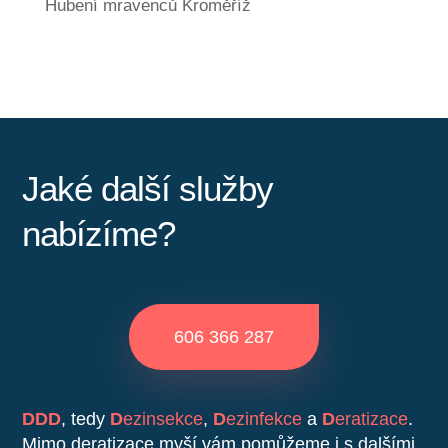
Hubení mravenců Kroměříž
Jaké další služby
nabízíme?
606 366 287
DDD
, tedy
D
ezinsekce
,
D
ezinfekce
a
D
eratizace
.
Mimo deratizace myší vám pomůžeme i s dalšími