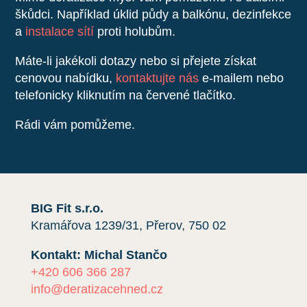
škůdci. Například úklid půdy a balkónu, dezinfekce
a
instalace sítí
proti holubům.
Máte-li jakékoli dotazy nebo si přejete získat
cenovou nabídku,
kontaktujte nás
e-mailem nebo
telefonicky kliknutím na červené tlačítko.
Rádi vám pomůžeme.
BIG Fit s.r.o.
Kramářova 1239/31, Přerov, 750 02
Kontakt: Michal Stančo
+420 606 366 287
info@deratizacehned.cz