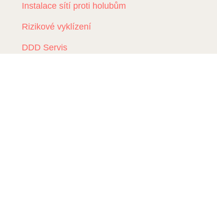
Instalace sítí proti holubům
Rizikové vyklízení
DDD Servis
Kde zasahujeme?
Deratizace Přerov
Deratizace Kroměříž
Deratizace Zlín
Deratizace Ostrava
Deratizace Prostějov
Deratizace Olomouc