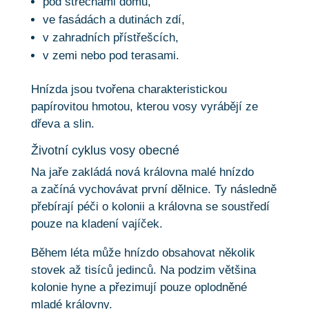
pod střechami domů,
ve fasádách a dutinách zdí,
v zahradních přístřešcích,
v zemi nebo pod terasami.
Hnízda jsou tvořena charakteristickou
papírovitou hmotou, kterou vosy vyrábějí ze
dřeva a slin.
Životní cyklus vosy obecné
Na jaře zakládá nová královna malé hnízdo
a začíná vychovávat první dělnice. Ty následně
přebírají péči o kolonii a královna se soustředí
pouze na kladení vajíček.
Během léta může hnízdo obsahovat několik
stovek až tisíců jedinců. Na podzim většina
kolonie hyne a přezimují pouze oplodněné
mladé královny.