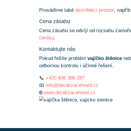
Provádíme také
dezinfekci prostor
, napří
Cena zásahu
Cena zásahu se odvíjí od rozsahu zamořen
ceníku
.
Kontaktujte nás
Pokud řešíte problém
vajíčko štěnice
nebo
odbornou kontrolu i účinné řešení.
📞
+420 606 366 287
📧
info@deratizacehned.cz
🌐
www.deratizacehned.cz