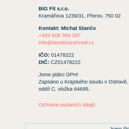
BIG Fit s.r.o.
Kramářova 1239/31, Přerov, 750 02
Kontakt: Michal Stančo
+420 606 366 287
info@deratizacehned.cz
IČO:
01478222
DIČ:
CZ01478222
Jsme plátci DPH!
Zapsáno u Krajského soudu v Ostravě,
oddíl C, vložka
64695
.
Ochrana osobních údajů
Jsme č