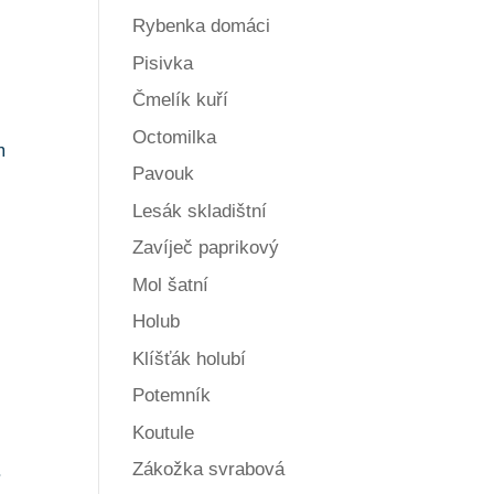
Rybenka domáci
Pisivka
Čmelík kuří
Octomilka
m
Pavouk
Lesák skladištní
Zavíječ paprikový
Mol šatní
Holub
Klíšťák holubí
Potemník
Koutule
Zákožka svrabová
.