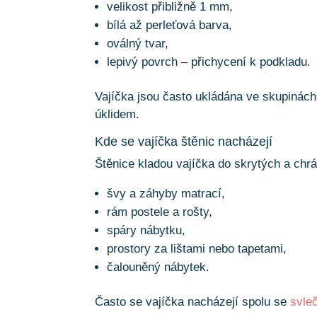
velikost přibližně 1 mm,
bílá až perleťová barva,
oválný tvar,
lepivý povrch – přichycení k podkladu.
Vajíčka jsou často ukládána ve skupinách
úklidem.
Kde se vajíčka štěnic nacházejí
Štěnice kladou vajíčka do skrytých a chr
švy a záhyby matrací,
rám postele a rošty,
spáry nábytku,
prostory za lištami nebo tapetami,
čalouněný nábytek.
Často se vajíčka nacházejí spolu se
svle