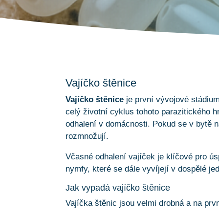
Vajíčko štěnice
Vajíčko štěnice
je první vývojové stádiu
celý životní cyklus tohoto parazitického 
odhalení v domácnosti. Pokud se v bytě n
rozmnožují.
Včasné odhalení vajíček je klíčové pro ús
nymfy, které se dále vyvíjejí v dospělé je
Jak vypadá vajíčko štěnice
Vajíčka štěnic jsou velmi drobná a na pr