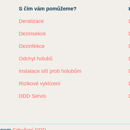
S čím vám pomůžeme?
Deratizace
Dezinsekce
Dezinfekce
Odchyt holubů
Instalace sítí proti holubům
Rizikové vyklízení
DDD Servis
lenem
Sdružení DDD
.