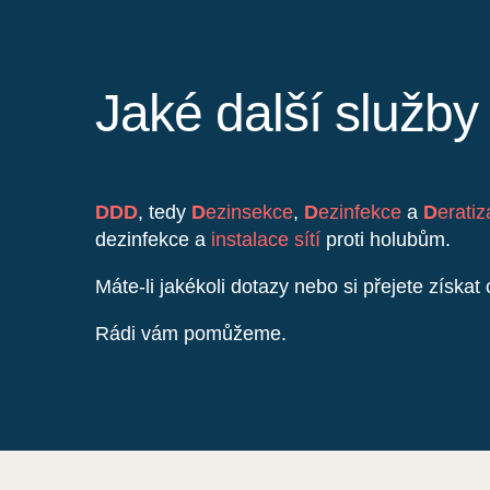
Jaké další služb
DDD
, tedy
D
ezinsekce
,
D
ezinfekce
a
D
erati
dezinfekce a
instalace sítí
proti holubům.
Máte-li jakékoli dotazy nebo si přejete získa
Rádi vám pomůžeme.