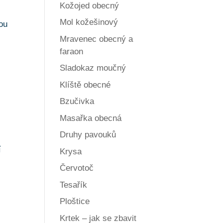
Kožojed obecný
Mol kožešinový
nou
Mravenec obecný a
faraon
Sladokaz moučný
Klíště obecné
Bzučivka
Masařka obecná
Druhy pavouků
í
Krysa
Červotoč
Tesařík
Ploštice
Krtek – jak se zbavit