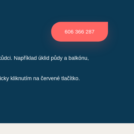
606 366 287
dci. Například úklid půdy a balkónu,
cky kliknutím na červené tlačítko.