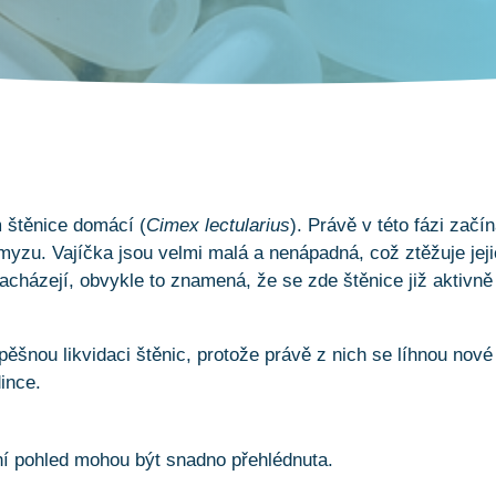
m štěnice domácí (
Cimex lectularius
). Právě v této fázi začí
hmyzu. Vajíčka jsou velmi malá a nenápadná, což ztěžuje jej
acházejí, obvykle to znamená, že se zde štěnice již aktivně
pěšnou likvidaci štěnic, protože právě z nich se líhnou nové
dince.
vní pohled mohou být snadno přehlédnuta.