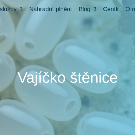
služby
Náhradní plnění
Blog
Ceník
O 
Vajíčko štěnice