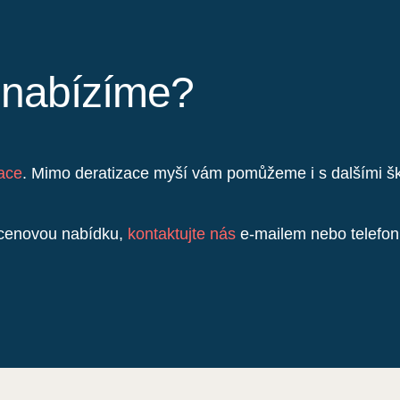
y nabízíme?
zace
. Mimo deratizace myší vám pomůžeme i s dalšími šků
t cenovou nabídku,
kontaktujte nás
e-mailem nebo telefoni