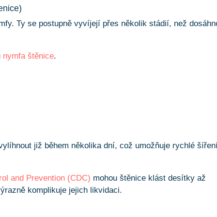
enice)
ymfy. Ty se postupně vyvíjejí přes několik stádií, než dosáh
u
nymfa štěnice
.
ylíhnout již během několika dní, což umožňuje rychlé šířen
rol and Prevention (CDC)
mohou štěnice klást desítky až
razně komplikuje jejich likvidaci.