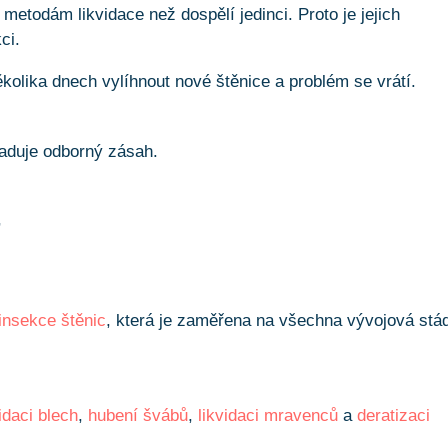
metodám likvidace než dospělí jedinci. Proto je jejich
ci.
kolika dnech vylíhnout nové štěnice a problém se vrátí.
žaduje odborný zásah.
,
insekce štěnic
, která je zaměřena na všechna vývojová stá
vidaci blech
,
hubení švábů
,
likvidaci mravenců
a
deratizaci