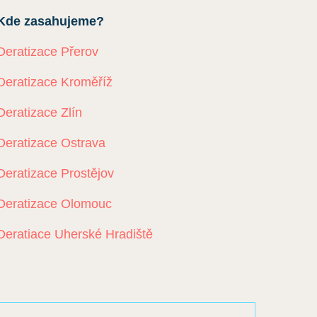
Kde zasahujeme?
Deratizace Přerov
Deratizace Kroměříž
Deratizace Zlín
Deratizace Ostrava
Deratizace Prostějov
Deratizace Olomouc
Deratiace Uherské Hradiště