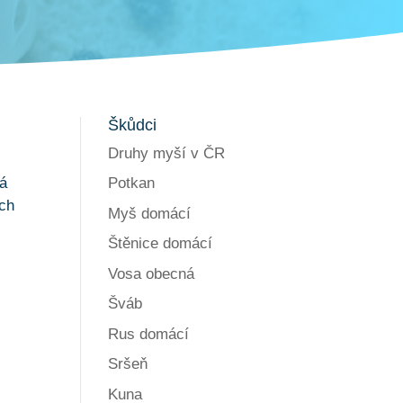
Škůdci
Druhy myší v ČR
Potkan
ná
ich
Myš domácí
Štěnice domácí
Vosa obecná
Šváb
Rus domácí
Sršeň
Kuna