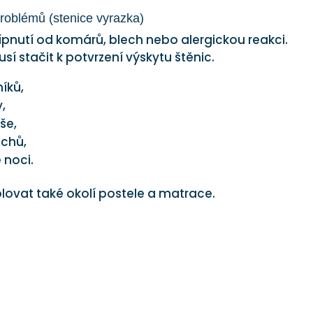
 problémů (stenice vyrazka)
ípnutí od komárů, blech nebo alergickou reakci.
 stačit k potvrzení výskytu štěnic.
níků,
,
še,
ichů,
 noci.
olovat také okolí postele a matrace.