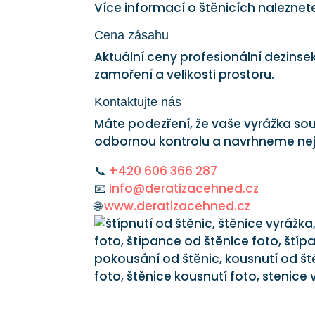
Více informací o štěnicích nalezne
Cena zásahu
Aktuální ceny profesionální dezins
zamoření a velikosti prostoru.
Kontaktujte nás
Máte podezření, že vaše vyrážka so
odbornou kontrolu a navrhneme nej
📞
+420 606 366 287
📧
info@deratizacehned.cz
🌐
www.deratizacehned.cz