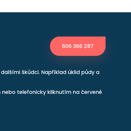
606 366 287
alšími škůdci. Například úklid půdy a
nebo telefonicky kliknutím na červené