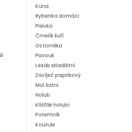
Kuna
Rybenka domáci
Pisivka
Čmelík kuří
Octomilka
sí
Pavouk
Lesák skladištní
Zavíječ paprikový
Mol šatní
Holub
Klíšťák holubí
Potemník
Koutule