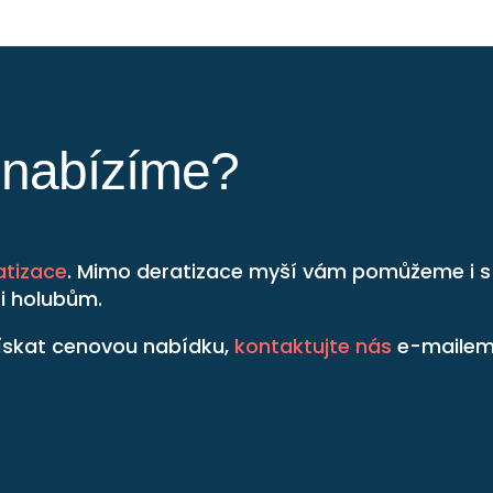
y nabízíme?
atizace
. Mimo deratizace myší vám pomůžeme i s d
i holubům.
 získat cenovou nabídku,
kontaktujte nás
e-mailem 