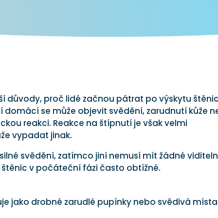
ší důvody, proč lidé začnou pátrat po výskytu štěni
cí domácí se může objevit svědění, zarudnutí kůže 
ckou reakci. Reakce na štípnutí je však velmi
že vypadat jinak.
 silné svědění, zatímco jiní nemusí mít žádné viditel
štěnic v počáteční fázi často obtížné.
vuje jako drobné zarudlé pupínky nebo svědivá místa