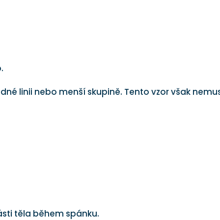
.
edné linii nebo menší skupině. Tento vzor však nemu
ásti těla během spánku.