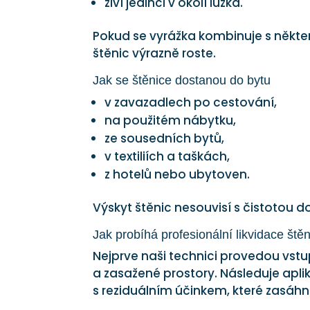
živí jedinci v okolí lůžka.
Pokud se vyrážka kombinuje s někt
štěnic výrazně roste.
Jak se štěnice dostanou do bytu
v zavazadlech po cestování,
na použitém nábytku,
ze sousedních bytů,
v textiliích a taškách,
z hotelů nebo ubytoven.
Výskyt štěnic nesouvisí s čistotou d
Jak probíhá profesionální likvidace štěn
Nejprve naši technici provedou vstu
a zasažené prostory. Následuje apl
s reziduálním účinkem, které zasáhno