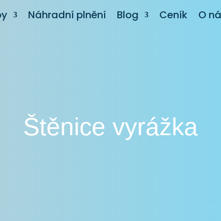
by
Náhradní plnění
Blog
Ceník
O n
Štěnice vyrážka