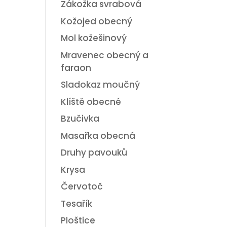
Zákožka svrabová
Kožojed obecný
Mol kožešinový
Mravenec obecný a
faraon
Sladokaz moučný
Klíště obecné
Bzučivka
Masařka obecná
Druhy pavouků
Krysa
Červotoč
Tesařík
Ploštice