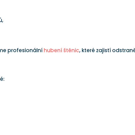
ů,
me profesionální
hubení štěnic
, které zajistí odstran
é: