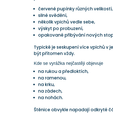
červené pupínky různých velikostí,
silné svědění,
několik vpichů vedle sebe,
výskyt po probuzení,
opakované přibývání nových stop
Typické je seskupení více vpichů v j
být přítomen vždy.
Kde se vyrážka nejčastěji objevuje
na rukou a předloktích,
na ramenou,
na krku,
na zádech,
na nohách.
Štěnice obvykle napadají odkryté č