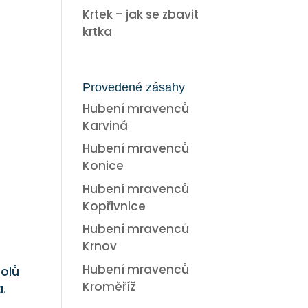
Krtek – jak se zbavit
krtka
Provedené zásahy
Hubení mravenců
Karviná
Hubení mravenců
Konice
Hubení mravenců
Kopřivnice
Hubení mravenců
Krnov
Hubení mravenců
solů
Kroměříž
a.