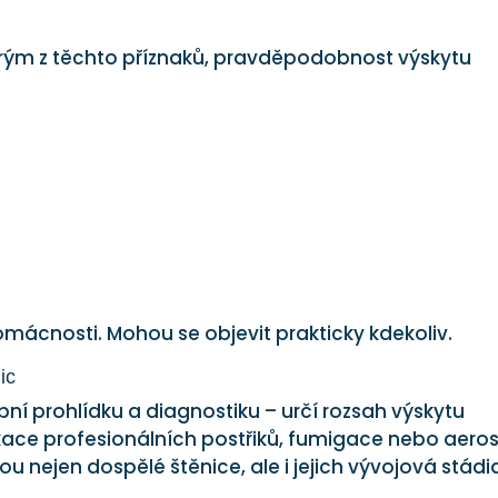
erým z těchto příznaků, pravděpodobnost výskytu
omácnosti. Mohou se objevit prakticky kdekoliv.
ic
pní prohlídku a diagnostiku – určí rozsah výskytu
ikace profesionálních postřiků, fumigace nebo aero
u nejen dospělé štěnice, ale i jejich vývojová stádi