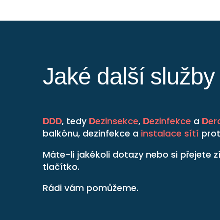
Jaké další služb
DDD
, tedy
D
ezinsekce
,
D
ezinfekce
a
D
er
balkónu, dezinfekce a
instalace sítí
prot
Máte-li jakékoli dotazy nebo si přejete
tlačítko.
Rádi vám pomůžeme.