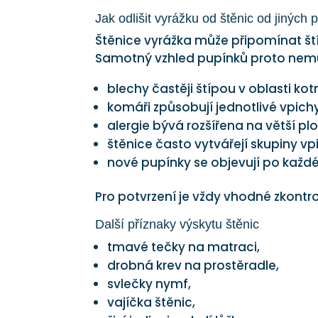
Jak odlišit vyrážku od štěnic od jiných
Štěnice vyrážka může připomínat št
Samotný vzhled pupínků proto nemusí
blechy častěji štípou v oblasti kot
komáři způsobují jednotlivé vpichy
alergie bývá rozšířena na větší plo
štěnice často vytvářejí skupiny vp
nové pupínky se objevují po každé
Pro potvrzení je vždy vhodné zkontr
Další příznaky výskytu štěnic
tmavé tečky na matraci,
drobná krev na prostěradle,
svlečky nymf,
vajíčka štěnic,