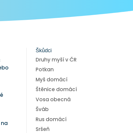
Škůdci
Druhy myší v ČR
c
nebo
Potkan
Myš domácí
Štěnice domácí
né
Vosa obecná
Šváb
Rus domácí
 na
Sršeň