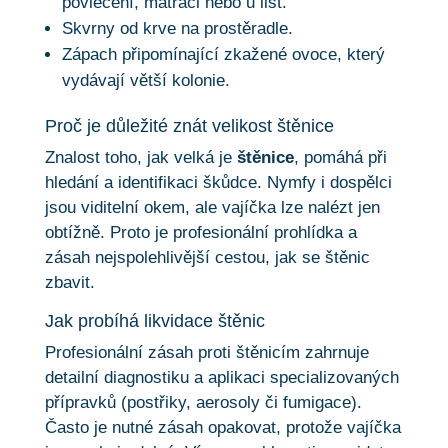
povlečení, matraci nebo u lišt.
Skvrny od krve na prostěradle.
Zápach připomínající zkažené ovoce, který
vydávají větší kolonie.
Proč je důležité znát velikost štěnice
Znalost toho, jak velká je
štěnice
, pomáhá při
hledání a identifikaci škůdce. Nymfy i dospělci
jsou viditelní okem, ale vajíčka lze nalézt jen
obtížně. Proto je profesionální prohlídka a
zásah nejspolehlivější cestou, jak se štěnic
zbavit.
Jak probíhá likvidace štěnic
Profesionální zásah proti štěnicím zahrnuje
detailní diagnostiku a aplikaci specializovaných
přípravků (postřiky, aerosoly či fumigace).
Často je nutné zásah opakovat, protože vajíčka