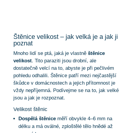
Štěnice velikost – jak velká je a jak ji
poznat
Mnoho lidí se ptá, jaká je vlastně
štěnice
velikost
. Tito paraziti jsou drobní, ale
dostatečně velcí na to, abyste je při pečlivém
pohledu odhalili. Štěnice patří mezi nejčastější
škůdce v domácnostech a jejich přítomnost je
vždy nepříjemná. Podívejme se na to, jak velké
jsou a jak je rozpoznat.
Velikost štěnic
Dospělá štěnice
měří obvykle 4–6 mm na
délku a má oválné, zploštělé tělo hnědé až