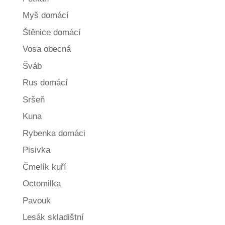
Myš domácí
Štěnice domácí
Vosa obecná
Šváb
Rus domácí
Sršeň
Kuna
Rybenka domáci
Pisivka
Čmelík kuří
Octomilka
Pavouk
Lesák skladištní