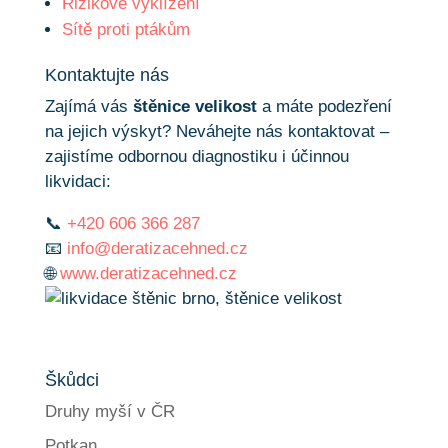
Rizikové vyklízení
Sítě proti ptákům
Kontaktujte nás
Zajímá vás
štěnice velikost
a máte podezření
na jejich výskyt? Neváhejte nás kontaktovat –
zajistíme odbornou diagnostiku i účinnou
likvidaci:
📞
+420 606 366 287
📧
info@deratizacehned.cz
🌐
www.deratizacehned.cz
Škůdci
Druhy myší v ČR
Potkan