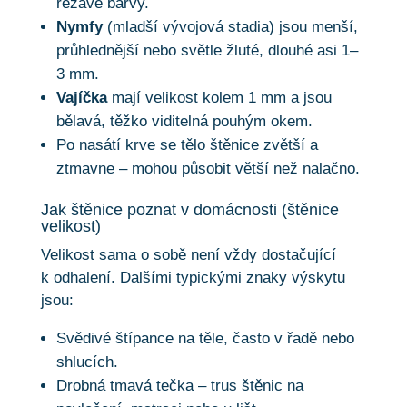
rezavé barvy.
Nymfy
(mladší vývojová stadia) jsou menší,
průhlednější nebo světle žluté, dlouhé asi 1–
3 mm.
Vajíčka
mají velikost kolem 1 mm a jsou
bělavá, těžko viditelná pouhým okem.
Po nasátí krve se tělo štěnice zvětší a
ztmavne – mohou působit větší než nalačno.
Jak štěnice poznat v domácnosti (štěnice
velikost)
Velikost sama o sobě není vždy dostačující
k odhalení. Dalšími typickými znaky výskytu
jsou:
Svědivé štípance na těle, často v řadě nebo
shlucích.
Drobná tmavá tečka – trus štěnic na