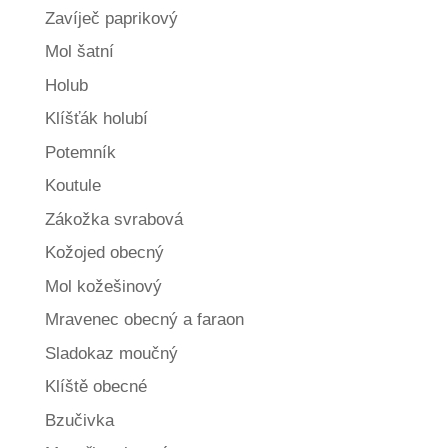
Zavíječ paprikový
Mol šatní
Holub
Klíšťák holubí
Potemník
Koutule
Zákožka svrabová
Kožojed obecný
Mol kožešinový
Mravenec obecný a faraon
Sladokaz moučný
Klíště obecné
Bzučivka