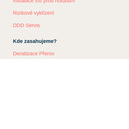
Instalace sítí proti holubům
Rizikové vyklízení
DDD Servis
Kde zasahujeme?
Deratizace Přerov
Deratizace Kroměříž
Deratizace Zlín
Deratizace Ostrava
Deratizace Prostějov
Deratizace Olomouc
Deratiace Uherské Hradiště