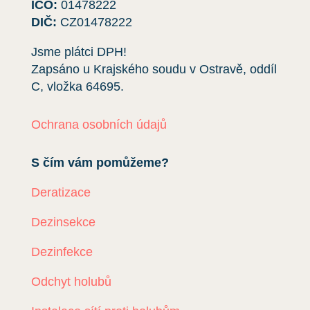
IČO:
01478222
DIČ:
CZ01478222
Jsme plátci DPH!
Zapsáno u Krajského soudu v Ostravě, oddíl
C, vložka
64695
.
Ochrana osobních údajů
S čím vám pomůžeme?
Deratizace
Dezinsekce
Dezinfekce
Odchyt holubů