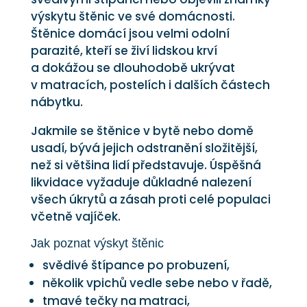
výskytu štěnic ve své domácnosti.
Štěnice domácí jsou velmi odolní
parazité, kteří se živí lidskou krví
a dokážou se dlouhodobě ukrývat
v matracích, postelích i dalších částech
nábytku.
Jakmile se štěnice v bytě nebo domě
usadí, bývá jejich odstranění složitější,
než si většina lidí představuje. Úspěšná
likvidace vyžaduje důkladné nalezení
všech úkrytů a zásah proti celé populaci
včetně vajíček.
Jak poznat výskyt štěnic
svědivé štípance po probuzení,
několik vpichů vedle sebe nebo v řadě,
tmavé tečky na matraci,