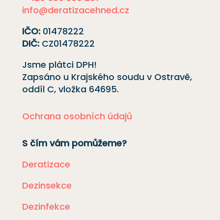
info@deratizacehned.cz
IČO:
01478222
DIČ:
CZ01478222
Jsme plátci DPH!
Zapsáno u Krajského soudu v Ostravě,
oddíl C, vložka
64695
.
Ochrana osobních údajů
S čím vám pomůžeme?
Deratizace
Dezinsekce
Dezinfekce