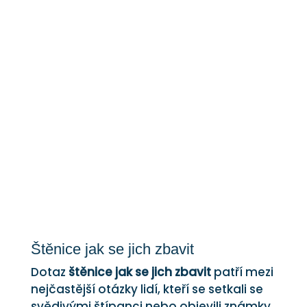
Štěnice jak se jich
zbavit
Štěnice jak se jich zbavit
Dotaz
štěnice jak se jich zbavit
patří mezi
nejčastější otázky lidí, kteří se setkali se
svědivými štípanci nebo objevili známky