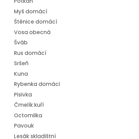
Potkan
Myš domácí
Štěnice domácí
Vosa obecná
Šváb
Rus domácí
Sršeň
Kuna
Rybenka domáci
Pisivka
Čmelík kuří
Octomilka
Pavouk
Lesák skladištní