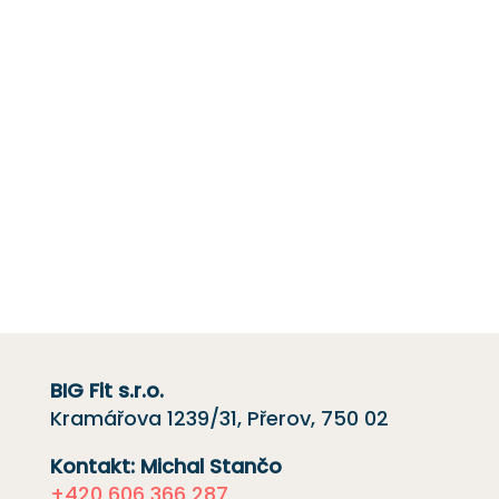
pomůžeme i s dalšími škůdci. Například úklid
půdy a balkónu, dezinfekce a
instalace sítí
proti holubům.
Máte-li jakékoli dotazy nebo si přejete získat
cenovou nabídku,
kontaktujte nás
e-mailem
nebo telefonicky kliknutím na červené
tlačítko.
Rádi vám pomůžeme.
BIG Fit s.r.o.
Kramářova 1239/31, Přerov, 750 02
Kontakt: Michal Stančo
+420 606 366 287