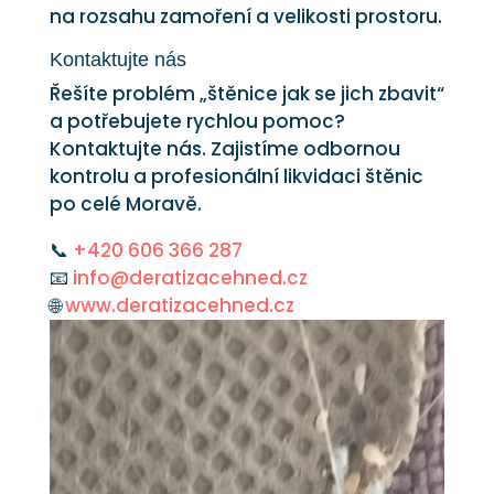
na rozsahu zamoření a velikosti prostoru.
Kontaktujte nás
Řešíte problém „štěnice jak se jich zbavit“
a potřebujete rychlou pomoc?
Kontaktujte nás. Zajistíme odbornou
kontrolu a profesionální likvidaci štěnic
po celé Moravě.
📞
+420 606 366 287
📧
info@deratizacehned.cz
🌐
www.deratizacehned.cz