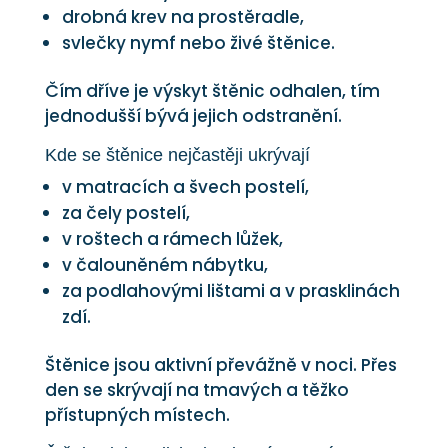
drobná krev na prostěradle,
svlečky nymf nebo živé štěnice.
Čím dříve je výskyt štěnic odhalen, tím
jednodušší bývá jejich odstranění.
Kde se štěnice nejčastěji ukrývají
v matracích a švech postelí,
za čely postelí,
v roštech a rámech lůžek,
v čalouněném nábytku,
za podlahovými lištami a v prasklinách
zdí.
Štěnice jsou aktivní převážně v noci. Přes
den se skrývají na tmavých a těžko
přístupných místech.