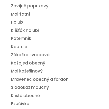
Zavíječ paprikový
Mol šatní
Holub
Klíšťák holubí
Potemník
Koutule
Zákožka svrabová
Kožojed obecný
Mol kožešinový
Mravenec obecný a faraon
Sladokaz moučný
Klíště obecné
Bzučivka