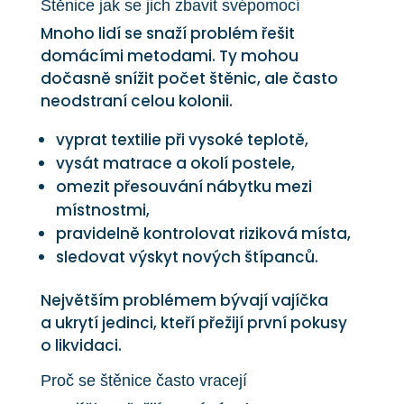
Štěnice jak se jich zbavit svépomocí
Mnoho lidí se snaží problém řešit
domácími metodami. Ty mohou
dočasně snížit počet štěnic, ale často
neodstraní celou kolonii.
vyprat textilie při vysoké teplotě,
vysát matrace a okolí postele,
omezit přesouvání nábytku mezi
místnostmi,
pravidelně kontrolovat riziková místa,
sledovat výskyt nových štípanců.
Největším problémem bývají vajíčka
a ukrytí jedinci, kteří přežijí první pokusy
o likvidaci.
Proč se štěnice často vracejí