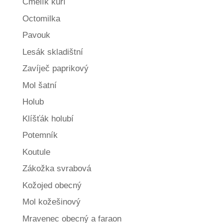
Čmelík kuří
Octomilka
Pavouk
Lesák skladištní
Zavíječ paprikový
Mol šatní
Holub
Klíšťák holubí
Potemník
Koutule
Zákožka svrabová
Kožojed obecný
Mol kožešinový
Mravenec obecný a faraon