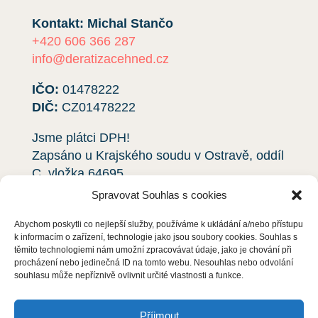
Kontakt: Michal Stančo
+420 606 366 287
info@deratizacehned.cz
IČO:
01478222
DIČ:
CZ01478222
Jsme plátci DPH!
Zapsáno u Krajského soudu v Ostravě, oddíl
C, vložka
64695
.
Spravovat Souhlas s cookies
Ochrana osobních údajů
Abychom poskytli co nejlepší služby, používáme k ukládání a/nebo přístupu
k informacím o zařízení, technologie jako jsou soubory cookies. Souhlas s
S čím vám pomůžeme?
těmito technologiemi nám umožní zpracovávat údaje, jako je chování při
procházení nebo jedinečná ID na tomto webu. Nesouhlas nebo odvolání
souhlasu může nepříznivě ovlivnit určité vlastnosti a funkce.
Deratizace
Dezinsekce
Příjmout