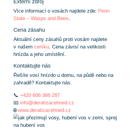
Externí zdroj
Více informací o vosách najdete zde:
Penn
State – Wasps and Bees
.
Cena zásahu
Aktuální ceny zásahů proti vosám najdete
v našem
ceníku
. Cena závisí na velikosti
hnízda a jeho umístění.
Kontaktujte nás
Řešíte vosí hnízdo u domu, na půdě nebo na
zahradě? Kontaktujte nás.
📞
+420 606 366 287
📧
info@deratizacehned.cz
🌐
www.deratizacehned.cz