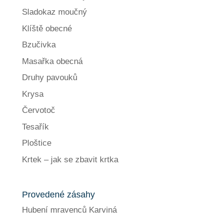
Sladokaz moučný
Klíště obecné
Bzučivka
Masařka obecná
Druhy pavouků
Krysa
Červotoč
Tesařík
Ploštice
Krtek – jak se zbavit krtka
Provedené zásahy
Hubení mravenců Karviná