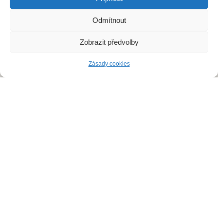
Dezinfekce
Odmítnout
Odchyt holubů
Zobrazit předvolby
Instalace sítí proti holubům
Zásady cookies
Rizikové vyklízení
DDD Servis
Kde zasahujeme?
Deratizace Přerov
Deratizace Kroměříž
Deratizace Zlín
Deratizace Ostrava