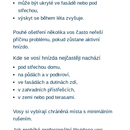
může být ukryté ve fasádě nebo pod
střechou,
výskyt se během léta zvyšuje.
Pouhé ošetření několika vos často neřeší
příčinu problému, pokud zůstane aktivní
hnízdo.
Kde se vosí hnízda nejčastěji nachází
pod střechou domu,
na půdách a v podkroví,
ve fasádách a dutinách zdí,
v zahradních přístřešcích,
v zemi nebo pod terasami.
Vosy si vybírají chráněná místa s minimálním
rušením.
Jak probíhá profesionální likvidace vos