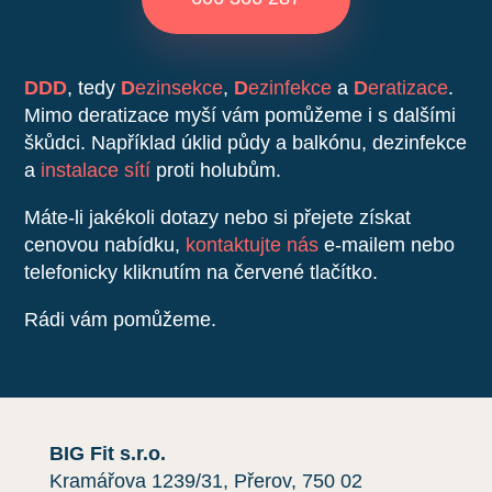
DDD
, tedy
D
ezinsekce
,
D
ezinfekce
a
D
eratizace
.
Mimo deratizace myší vám pomůžeme i s dalšími
škůdci. Například úklid půdy a balkónu, dezinfekce
a
instalace sítí
proti holubům.
Máte-li jakékoli dotazy nebo si přejete získat
cenovou nabídku,
kontaktujte nás
e-mailem nebo
telefonicky kliknutím na červené tlačítko.
Rádi vám pomůžeme.
BIG Fit s.r.o.
Kramářova 1239/31, Přerov, 750 02