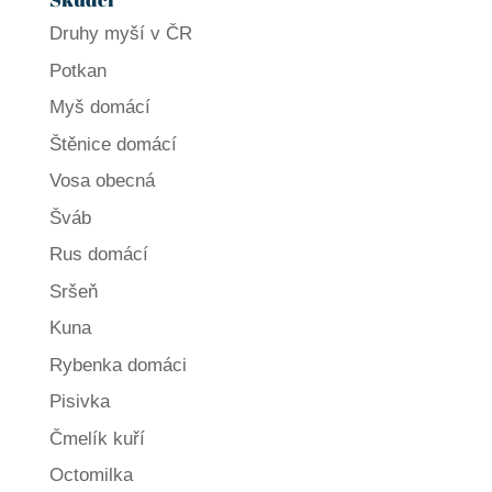
Druhy myší v ČR
Potkan
Myš domácí
Štěnice domácí
Vosa obecná
Šváb
Rus domácí
Sršeň
Kuna
Rybenka domáci
Pisivka
Čmelík kuří
Octomilka