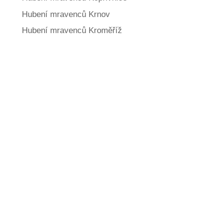
Hubení mravenců Krnov
Hubení mravenců Kroměříž
Jaké další služby
nabízíme?
606 366 287