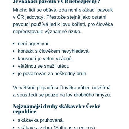
Je skákací pavouk v ČR nebezpečný?
Mnoho lidí se obává, zda není skákací pavouk
v ČR jedovatý. Přestože stejně jako ostatní
pavouci používá jed k lovu kořisti, pro člověka
nepředstavuje významné riziko.
není agresivní,
kontakt s člověkem nevyhledává,
kousnutí je velmi vzácné,
většinou se snaží utéct,
je považován za neškodný druh.
Ve většině případů si člověka vůbec nevšímá
a soustředí se pouze na lov drobného hmyzu.
Nejznámější druhy skákavek v České
republice
skákavka pruhovaná,
skákavka zebra (Salticus scenicus),