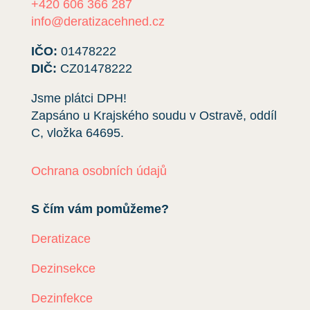
+420 606 366 287
info@deratizacehned.cz
IČO:
01478222
DIČ:
CZ01478222
Jsme plátci DPH!
Zapsáno u Krajského soudu v Ostravě, oddíl
C, vložka
64695
.
Ochrana osobních údajů
S čím vám pomůžeme?
Deratizace
Dezinsekce
Dezinfekce