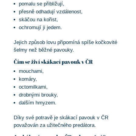
pomalu se přibližují,
přesně odhadují vzdálenost,
skáčou na kořist,
ochromují ji jedem.
Jejich způsob lovu připomíná spíše kočkovité
šelmy než běžné pavouky.
Čím se živí skákací pavouk v ČR
mouchami,
komáry,
octomilkami,
drobnými brouky,
dalším hmyzem.
Díky své potravě je skákací pavouk v ČR
považován za užitečného predátora.