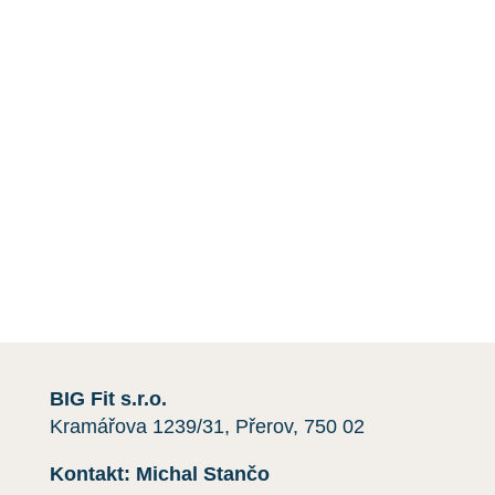
DDD
, tedy
D
ezinsekce
,
D
ezinfekce
a
D
eratizace
.
Mimo deratizace myší vám pomůžeme i s dalšími
škůdci. Například úklid půdy a balkónu, dezinfekce
a
instalace sítí
proti holubům.
Máte-li jakékoli dotazy nebo si přejete získat
cenovou nabídku,
kontaktujte nás
e-mailem nebo
telefonicky kliknutím na červené tlačítko.
Rádi vám pomůžeme.
BIG Fit s.r.o.
Kramářova 1239/31, Přerov, 750 02
Kontakt: Michal Stančo