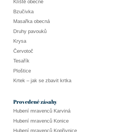
Klíště obecné
Bzučivka
Masařka obecná
Druhy pavouků
Krysa
Červotoč
Tesařík
Ploštice
Krtek – jak se zbavit krtka
Provedené zásahy
Hubení mravenců Karviná
Hubení mravenců Konice
Hubení mravenců Kopřivnice