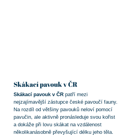
Skákací pavouk v ČR
Skákací pavouk v ČR
Skákací pavouk v ČR
patří mezi
nejzajímavější zástupce české pavoučí fauny.
Na rozdíl od většiny pavouků neloví pomocí
pavučin, ale aktivně pronásleduje svou kořist
a dokáže při lovu skákat na vzdálenost
několikanásobně převyšující délku jeho těla.