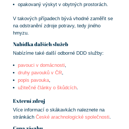
opakovaný výskyt v obytných prostorách.
V takových případech bývá vhodné zaměřit se
na odstranění zdroje potravy, tedy jiného
hmyzu.
Nabídka dalších služeb
Nabízíme také další odborné DDD služby:
pavouci v domácnosti
,
druhy pavouků v ČR
,
popis pavouka
,
užitečné články o škůdcích
.
Externí zdroj
Více informací o skákavkách naleznete na
stránkách
České arachnologické společnosti
.
Cena zásahu