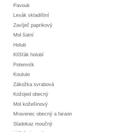
Pavouk
Lesák skladištní
Zavíječ paprikový
Mol šatní
Holub
Klíšťák holubí
Potemník
Koutule
Zákožka svrabová
Kožojed obecný
Mol kožešinový
Mravenec obecný a faraon
Sladokaz moučný