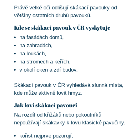
Právě velké oči odlišují skákací pavouky od
většiny ostatních druhů pavouků.
Kde se skákací pavouk v ČR vyskytuje
na fasádách domů,
na zahradách,
na loukách,
na stromech a keřích,
v okolí oken a zdí budov.
Skákací pavouk v ČR vyhledává slunná místa,
kde může aktivně lovit hmyz.
Jak loví skákací pavouci
Na rozdíl od křižáků nebo pokoutníků
nepoužívají skákavky k lovu klasické pavučiny.
kořist nejprve pozorují,