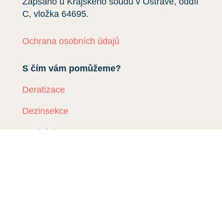
Zapsáno u Krajského soudu v Ostravě, oddíl
C, vložka
64695
.
Ochrana osobních údajů
S čím vám pomůžeme?
Deratizace
Dezinsekce
Dezinfekce
Odchyt holubů
Instalace sítí proti holubům
Rizikové vyklízení
DDD Servis