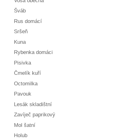
Vosa obecná
Šváb
Rus domácí
Sršeň
Kuna
Rybenka domáci
Pisivka
Čmelík kuří
Octomilka
Pavouk
Lesák skladištní
Zavíječ paprikový
Mol šatní
Holub