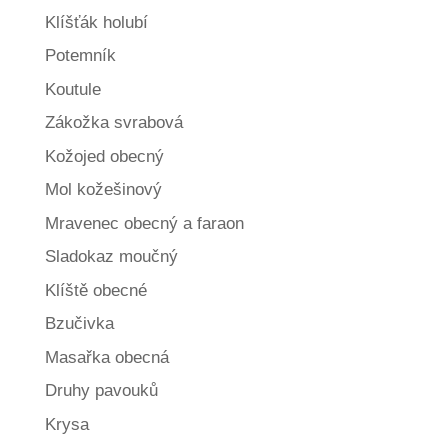
Klíšťák holubí
Potemník
Koutule
Zákožka svrabová
Kožojed obecný
Mol kožešinový
Mravenec obecný a faraon
Sladokaz moučný
Klíště obecné
Bzučivka
Masařka obecná
Druhy pavouků
Krysa