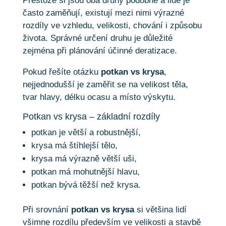
Přestože si jsou oba druhy podobné a lidé je
často zaměňují, existují mezi nimi výrazné
rozdíly ve vzhledu, velikosti, chování i způsobu
života. Správné určení druhu je důležité
zejména při plánování účinné deratizace.
Pokud řešíte otázku
potkan vs krysa
,
nejjednodušší je zaměřit se na velikost těla,
tvar hlavy, délku ocasu a místo výskytu.
Potkan vs krysa – základní rozdíly
potkan je větší a robustnější,
krysa má štíhlejší tělo,
krysa má výrazně větší uši,
potkan má mohutnější hlavu,
potkan bývá těžší než krysa.
Při srovnání
potkan vs krysa
si většina lidí
všimne rozdílu především ve velikosti a stavbě