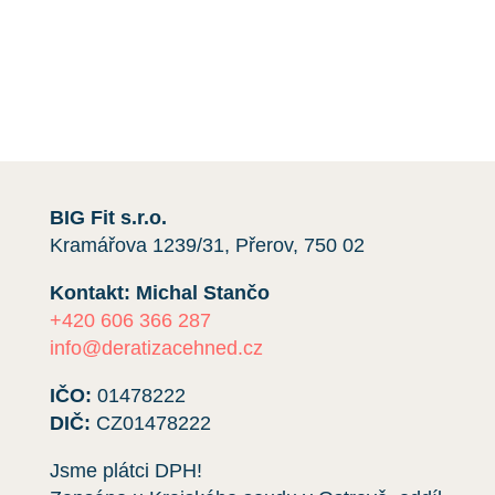
cenovou nabídku,
kontaktujte nás
e-mailem nebo
telefonicky kliknutím na červené tlačítko.
Rádi vám pomůžeme.
BIG Fit s.r.o.
Kramářova 1239/31, Přerov, 750 02
Kontakt: Michal Stančo
+420 606 366 287
info@deratizacehned.cz
IČO:
01478222
DIČ:
CZ01478222
Jsme plátci DPH!