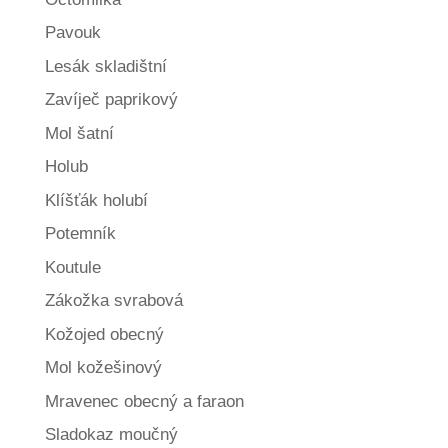
Pavouk
Lesák skladištní
Zavíječ paprikový
Mol šatní
Holub
Klíšťák holubí
Potemník
Koutule
Zákožka svrabová
Kožojed obecný
Mol kožešinový
Mravenec obecný a faraon
Sladokaz moučný