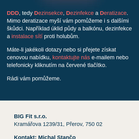
DDD
, tedy
D
ezinsekce
,
D
ezinfekce
a
D
eratizace
.
Mimo deratizace myší vám pomůžeme i s dalšími
škůdci. Například úklid půdy a balkónu, dezinfekce
a
instalace sítí
proti holubům.
Máte-li jakékoli dotazy nebo si přejete získat
cenovou nabídku,
kontaktujte nás
e-mailem nebo
telefonicky kliknutím na červené tlačítko.
Rádi vám pomůžeme.
BIG Fit s.r.o.
Kramářova 1239/31, Přerov, 750 02
Kontakt: Michal Stančo