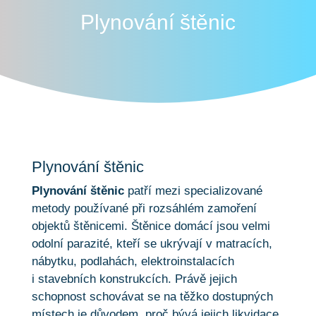
Plynování štěnic
Plynování štěnic
Plynování štěnic
patří mezi specializované
metody používané při rozsáhlém zamoření
objektů štěnicemi. Štěnice domácí jsou velmi
odolní parazité, kteří se ukrývají v matracích,
nábytku, podlahách, elektroinstalacích
i stavebních konstrukcích. Právě jejich
schopnost schovávat se na těžko dostupných
místech je důvodem, proč bývá jejich likvidace