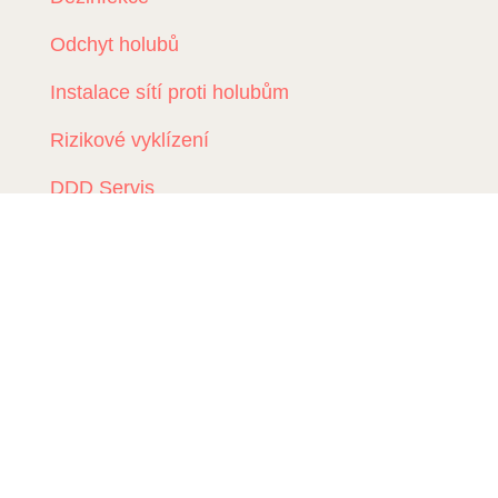
Odchyt holubů
Instalace sítí proti holubům
Rizikové vyklízení
DDD Servis
Kde zasahujeme?
Deratizace Přerov
Deratizace Kroměříž
Deratizace Zlín
Deratizace Ostrava
Deratizace Prostějov