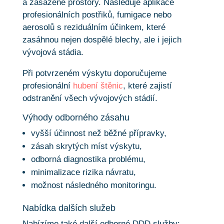
a zasažené prostory. Následuje aplikace
profesionálních postřiků, fumigace nebo
aerosolů s reziduálním účinkem, které
zasáhnou nejen dospělé blechy, ale i jejich
vývojová stádia.
Při potvrzeném výskytu doporučujeme
profesionální
hubení štěnic
, které zajistí
odstranění všech vývojových stádií.
Výhody odborného zásahu
vyšší účinnost než běžné přípravky,
zásah skrytých míst výskytu,
odborná diagnostika problému,
minimalizace rizika návratu,
možnost následného monitoringu.
Nabídka dalších služeb
Nabízíme také další odborné DDD služby: