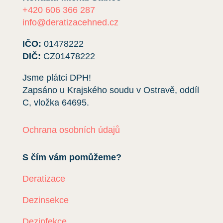
+420 606 366 287
info@deratizacehned.cz
IČO:
01478222
DIČ:
CZ01478222
Jsme plátci DPH!
Zapsáno u Krajského soudu v Ostravě, oddíl
C, vložka
64695
.
Ochrana osobních údajů
S čím vám pomůžeme?
Deratizace
Dezinsekce
Dezinfekce