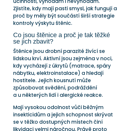
účinnosti, výhodám i nevýhodám.
Zjistíte, kdy mají pasti smysl, jak fungují a
proč by měly být součástí širší strategie
kontroly výskytu štěnic.
Co jsou štěnice a proč je tak těžké
se jich zbavit?
Štěnice jsou drobní parazité živící se
lidskou krví. Aktivní jsou zejména v noci,
kdy vycházejí z úkrytů (matrace, spáry
nábytku, elektroinstalace) a hledají
hostitele. Jejich kousnutí může
způsobovat svědění, podráždění
a u některých lidí i alergické reakce.
Mají vysokou odolnost vůči běžným
insekticidům a jejich schopnost skrývat
se v těžko dostupných místech činí
likvidaci velmi náročnou. Právě proto