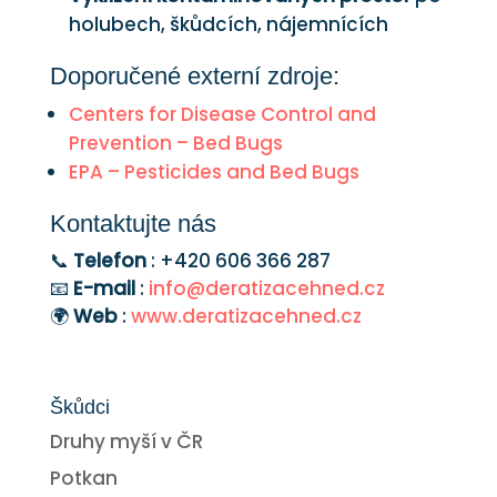
holubech, škůdcích, nájemnících
Doporučené externí zdroje:
Centers for Disease Control and
Prevention – Bed Bugs
EPA – Pesticides and Bed Bugs
Kontaktujte nás
📞
Telefon
: +420 606 366 287
📧
E-mail
:
info@deratizacehned.cz
🌍
Web
:
www.deratizacehned.cz
Škůdci
Druhy myší v ČR
Potkan