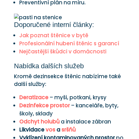
Preventivní plán na míru.
Doporučené interní články:
Jak poznat štěnice v bytě
Profesionální hubení štěnic s garancí
Nejčastější škůdci v domácnosti
Nabídka dalších služeb
Kromě dezinsekce štěnic nabízíme také
další služby:
Deratizace
– myši, potkani, krysy
Dezinfekce prostor
– kanceláře, byty,
školy, sklady
Odchyt holubů
a instalace zábran
Likvidace
vos
a
sršňů
Vyklízení kontaminovaných prostor
po