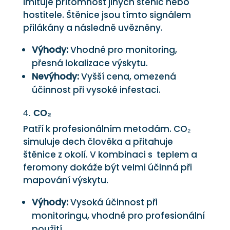
imituje přítomnost jiných štěnic nebo
hostitele. Štěnice jsou tímto signálem
přilákány a následně uvězněny.
Výhody:
Vhodné pro monitoring,
přesná lokalizace výskytu.
Nevýhody:
Vyšší cena, omezená
účinnost při vysoké infestaci.
4.
CO₂
Patří k profesionálním metodám. CO₂
simuluje dech člověka a přitahuje
štěnice z okolí. V kombinaci s teplem a
feromony dokáže být velmi účinná při
mapování výskytu.
Výhody:
Vysoká účinnost při
monitoringu, vhodné pro profesionální
použití.