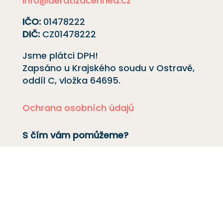
info@deratizacehned.cz
IČO:
01478222
DIČ:
CZ01478222
Jsme plátci DPH!
Zapsáno u Krajského soudu v Ostravě,
oddíl C, vložka
64695
.
Ochrana osobních údajů
S čím vám pomůžeme?
Deratizace
Dezinsekce
Dezinfekce
Odchyt holubů