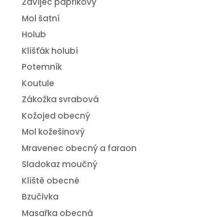
Zavíječ paprikový
Mol šatní
Holub
Klíšťák holubí
Potemník
Koutule
Zákožka svrabová
Kožojed obecný
Mol kožešinový
Mravenec obecný a faraon
Sladokaz moučný
Klíště obecné
Bzučivka
Masařka obecná