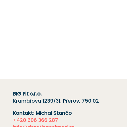
půdy a balkónu, dezinfekce a
instalace sítí
proti holubům.
Máte-li jakékoli dotazy nebo si přejete získat
cenovou nabídku,
kontaktujte nás
e-mailem
nebo telefonicky kliknutím na červené
tlačítko.
Rádi vám pomůžeme.
BIG Fit s.r.o.
Kramářova 1239/31, Přerov, 750 02
Kontakt: Michal Stančo
+420 606 366 287