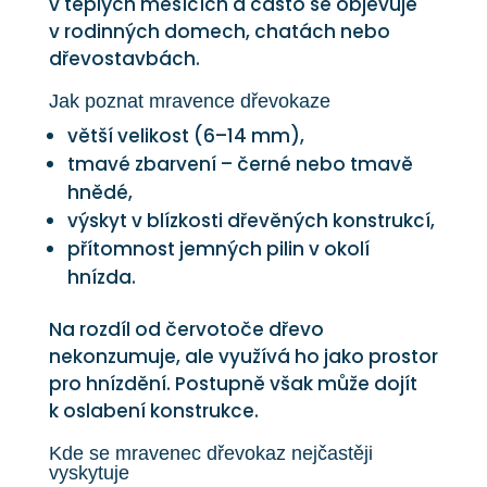
v teplých měsících a často se objevuje
v rodinných domech, chatách nebo
dřevostavbách.
Jak poznat mravence dřevokaze
větší velikost (6–14 mm),
tmavé zbarvení – černé nebo tmavě
hnědé,
výskyt v blízkosti dřevěných konstrukcí,
přítomnost jemných pilin v okolí
hnízda.
Na rozdíl od červotoče dřevo
nekonzumuje, ale využívá ho jako prostor
pro hnízdění. Postupně však může dojít
k oslabení konstrukce.
Kde se mravenec dřevokaz nejčastěji
vyskytuje