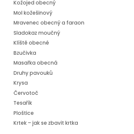
Kožojed obecný
Mol kožešinový
Mravenec obecný a faraon
Sladokaz moučný
Klíště obecné
Bzučivka
Masařka obecná
Druhy pavouků
Krysa
Červotoč
Tesařík
Ploštice
Krtek – jak se zbavit krtka