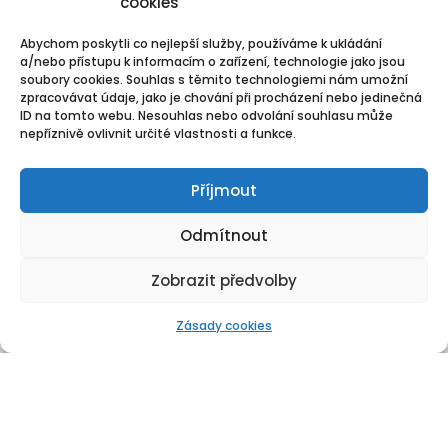
cookies
S čím vám pomůžeme?
Abychom poskytli co nejlepší služby, používáme k ukládání
a/nebo přístupu k informacím o zařízení, technologie jako jsou
soubory cookies. Souhlas s těmito technologiemi nám umožní
Deratizace
zpracovávat údaje, jako je chování při procházení nebo jedinečná
ID na tomto webu. Nesouhlas nebo odvolání souhlasu může
Dezinsekce
nepříznivě ovlivnit určité vlastnosti a funkce.
Dezinfekce
Příjmout
Odchyt holubů
Odmítnout
Instalace sítí proti holubům
Zobrazit předvolby
Rizikové vyklízení
Zásady cookies
DDD Servis
Kde zasahujeme?
Deratizace Přerov