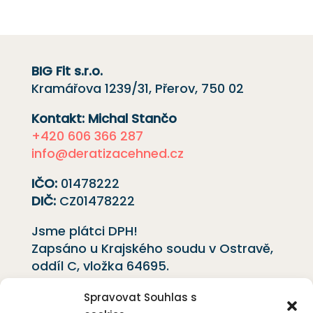
BIG Fit s.r.o.
Kramářova 1239/31, Přerov, 750 02
Kontakt: Michal Stančo
+420 606 366 287
info@deratizacehned.cz
IČO:
01478222
DIČ:
CZ01478222
Jsme plátci DPH!
Zapsáno u Krajského soudu v Ostravě,
oddíl C, vložka
64695
.
Spravovat Souhlas s
Ochrana osobních údajů