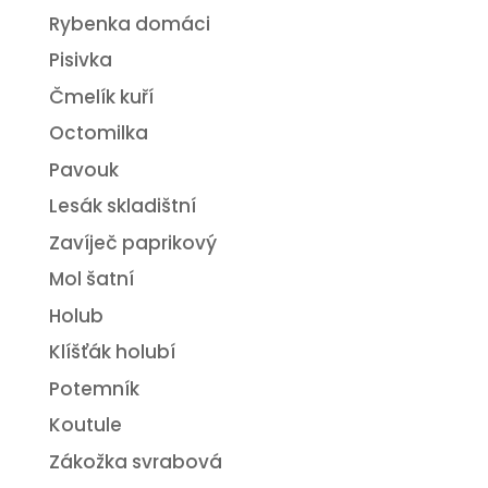
Rybenka domáci
Pisivka
Čmelík kuří
Octomilka
Pavouk
Lesák skladištní
Zavíječ paprikový
Mol šatní
Holub
Klíšťák holubí
Potemník
Koutule
Zákožka svrabová