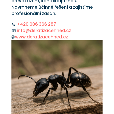
dřevokazem, kontaktujte nás.
Navrhneme účinné řešení a zajistíme
profesionální zásah.
📞
+420 606 366 287
📧
info@deratizacehned.cz
🌐
www.deratizacehned.cz