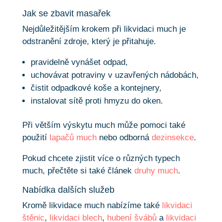
Jak se zbavit masařek
Nejdůležitějším krokem při likvidaci much je
odstranění zdroje, který je přitahuje.
pravidelně vynášet odpad,
uchovávat potraviny v uzavřených nádobách,
čistit odpadkové koše a kontejnery,
instalovat sítě proti hmyzu do oken.
Při větším výskytu much může pomoci také
použití
lapačů much
nebo odborná
dezinsekce
.
Pokud chcete zjistit více o různých typech
much, přečtěte si také článek
druhy much
.
Nabídka dalších služeb
Kromě likvidace much nabízíme také
likvidaci
štěnic
,
likvidaci blech
,
hubení švábů
a
likvidaci