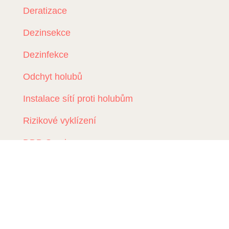
Deratizace
Dezinsekce
Dezinfekce
Odchyt holubů
Instalace sítí proti holubům
Rizikové vyklízení
DDD Servis
Kde zasahujeme?
Deratizace Přerov
Deratizace Kroměříž