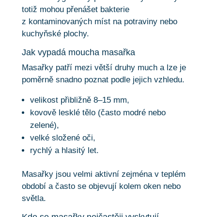
totiž mohou přenášet bakterie
z kontaminovaných míst na potraviny nebo
kuchyňské plochy.
Jak vypadá moucha masařka
Masařky patří mezi větší druhy much a lze je
poměrně snadno poznat podle jejich vzhledu.
velikost přibližně 8–15 mm,
kovově lesklé tělo (často modré nebo
zelené),
velké složené oči,
rychlý a hlasitý let.
Masařky jsou velmi aktivní zejména v teplém
období a často se objevují kolem oken nebo
světla.
Kde se masařky nejčastěji vyskytují