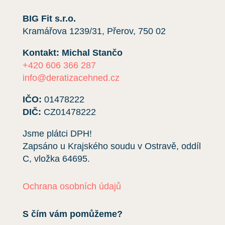
BIG Fit s.r.o.
Kramářova 1239/31, Přerov, 750 02
Kontakt: Michal Stančo
+420 606 366 287
info@deratizacehned.cz
IČO:
01478222
DIČ:
CZ01478222
Jsme plátci DPH!
Zapsáno u Krajského soudu v Ostravě, oddíl
C, vložka
64695
.
Ochrana osobních údajů
S čím vám pomůžeme?