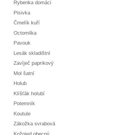
Rybenka domáci
Pisivka
Čmelík kuří
Octomilka
Pavouk
Lesák skladištní
Zavíječ paprikový
Mol šatní
Holub
Klíšťák holubí
Potemník
Koutule
Zákožka svrabová
Kožojed obecný