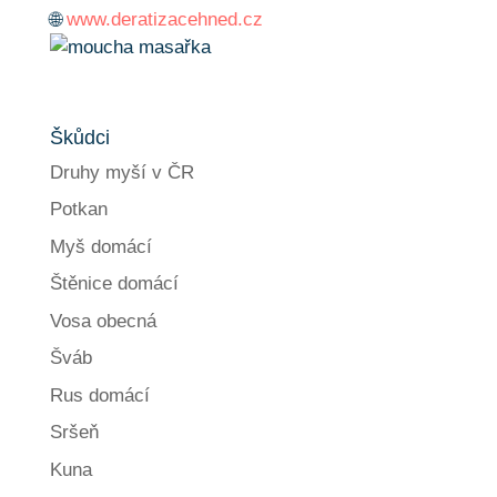
🌐
www.deratizacehned.cz
Škůdci
Druhy myší v ČR
Potkan
Myš domácí
Štěnice domácí
Vosa obecná
Šváb
Rus domácí
Sršeň
Kuna