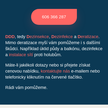
606 366 287
DDD
, tedy
D
ezinsekce
,
D
ezinfekce
a
D
eratizace
.
Mimo deratizace myší vám pomůžeme i s dalšími
škůdci. Například úklid půdy a balkónu, dezinfekce
a
instalace sítí
proti holubům.
Máte-li jakékoli dotazy nebo si přejete získat
cenovou nabídku,
kontaktujte nás
e-mailem nebo
telefonicky kliknutím na červené tlačítko.
Rádi vám pomůžeme.