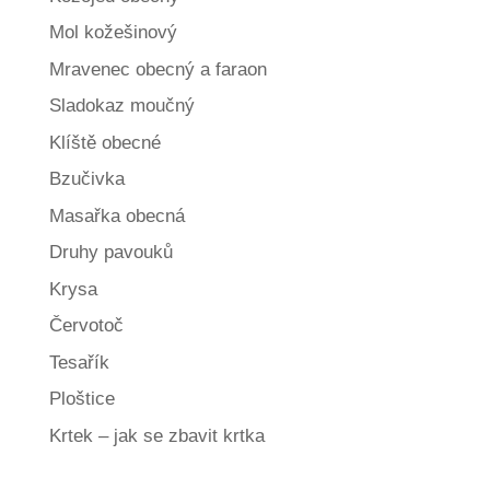
Mol kožešinový
Mravenec obecný a faraon
Sladokaz moučný
Klíště obecné
Bzučivka
Masařka obecná
Druhy pavouků
Krysa
Červotoč
Tesařík
Ploštice
Krtek – jak se zbavit krtka