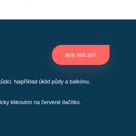
606 366 287
dci. Například úklid půdy a balkónu,
cky kliknutím na červené tlačítko.