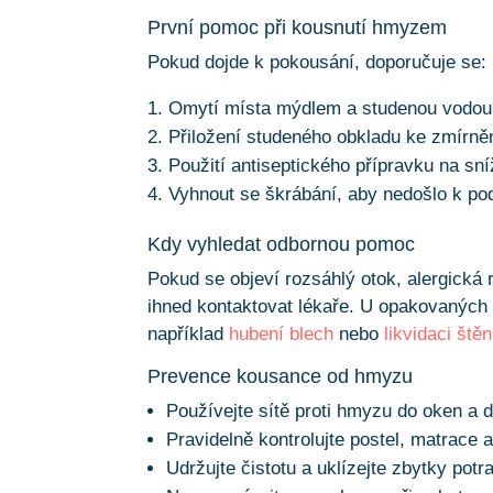
První pomoc při kousnutí hmyzem
Pokud dojde k pokousání, doporučuje se:
Omytí místa mýdlem a studenou vodou
Přiložení studeného obkladu ke zmírněn
Použití antiseptického přípravku na sníž
Vyhnout se škrábání, aby nedošlo k po
Kdy vyhledat odbornou pomoc
Pokud se objeví rozsáhlý otok, alergická 
ihned kontaktovat lékaře. U opakovaných 
například
hubení blech
nebo
likvidaci štěn
Prevence kousance od hmyzu
Používejte sítě proti hmyzu do oken a d
Pravidelně kontrolujte postel, matrace 
Udržujte čistotu a uklízejte zbytky potra