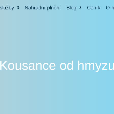
služby
Náhradní plnění
Blog
Ceník
O 
Kousance od hmyz