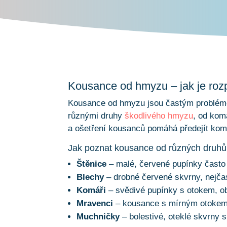
Kousance od hmyzu – jak je rozp
Kousance od hmyzu jsou častým probléme
různými druhy
škodlivého hmyzu
, od kom
a ošetření kousanců pomáhá předejít komp
Jak poznat kousance od různých druh
Štěnice
– malé, červené pupínky často 
Blechy
– drobné červené skvrny, nejčas
Komáři
– svědivé pupínky s otokem, ob
Mravenci
– kousance s mírným otokem
Muchničky
– bolestivé, oteklé skvrny 