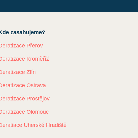
Kde zasahujeme?
Deratizace Přerov
Deratizace Kroměříž
Deratizace Zlín
Deratizace Ostrava
Deratizace Prostějov
Deratizace Olomouc
Deratiace Uherské Hradiště