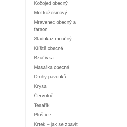
Kožojed obecný
Mol kožešinový
Mravenec obecný a
faraon
Sladokaz moučný
Klíště obecné
Bzučivka
Masařka obecná
Druhy pavouků
Krysa
Červotoč
Tesařík
Ploštice
Krtek – jak se zbavit