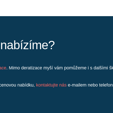
y nabízíme?
zace
. Mimo deratizace myší vám pomůžeme i s dalšími šků
t cenovou nabídku,
kontaktujte nás
e-mailem nebo telefoni