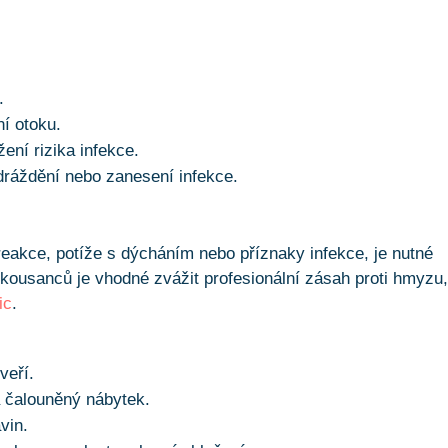
.
í otoku.
ení rizika infekce.
dráždění nebo zanesení infekce.
reakce, potíže s dýcháním nebo příznaky infekce, je nutné
kousanců je vhodné zvážit profesionální zásah proti hmyzu
ic
.
veří.
a čalouněný nábytek.
vin.