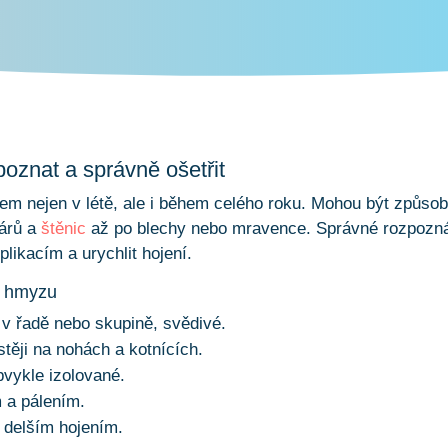
oznat a správně ošetřit
m nejen v létě, ale i během celého roku. Mohou být způso
árů a
štěnic
až po blechy nebo mravence. Správné rozpozn
likacím a urychlit hojení.
ů hmyzu
v řadě nebo skupině, svědivé.
těji na nohách a kotnících.
vykle izolované.
 a pálením.
s delším hojením.