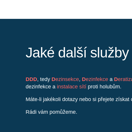
Jaké další služb
DDD
, tedy
D
ezinsekce
,
D
ezinfekce
a
D
erati
dezinfekce a
instalace sítí
proti holubům.
Máte-li jakékoli dotazy nebo si přejete získa
Rádi vám pomůžeme.