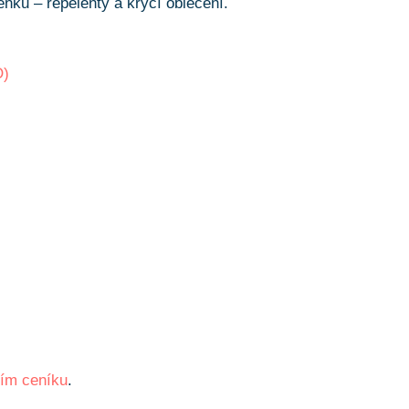
nku – repelenty a krycí oblečení.
O)
ním ceníku
.