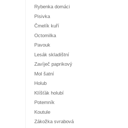
Rybenka domáci
Pisivka
Čmelík kuří
Octomilka
Pavouk
Lesák skladištní
Zavíječ paprikový
Mol šatní
,
Holub
Klíšťák holubí
Potemník
Koutule
Zákožka svrabová