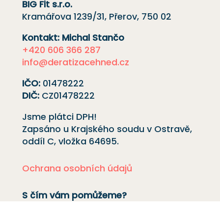
BIG Fit s.r.o.
Kramářova 1239/31, Přerov, 750 02
Kontakt: Michal Stančo
+420 606 366 287
info@deratizacehned.cz
IČO:
01478222
DIČ:
CZ01478222
Jsme plátci DPH!
Zapsáno u Krajského soudu v Ostravě,
oddíl C, vložka
64695
.
Ochrana osobních údajů
S čím vám pomůžeme?
Deratizace