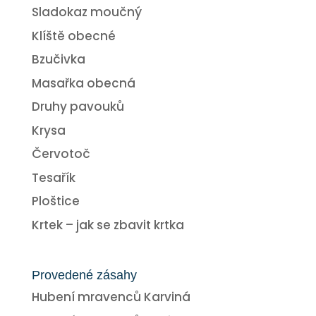
Sladokaz moučný
Klíště obecné
Bzučivka
Masařka obecná
Druhy pavouků
Krysa
Červotoč
Tesařík
Ploštice
Krtek – jak se zbavit krtka
Provedené zásahy
Hubení mravenců Karviná