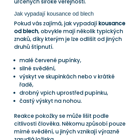
určených široké veřejnosti.
Jak vypadají kousance od blech
Pokud vás zajímá, jak vypadají
kousance
od blech
, obvykle mají několik typických
znaků, díky kterým je lze odlišit od jiných
druhů štípnutí.
malé červené pupínky,
silné svědění,
výskyt ve skupinkách nebo v krátké
řadě,
drobný vpich uprostřed pupínku,
častý výskyt na nohou.
Reakce pokožky se může lišit podle
citlivosti člověka. Někomu způsobí pouze
mírné svědění, u jiných vznikají výrazně
zarudlá ložiska.