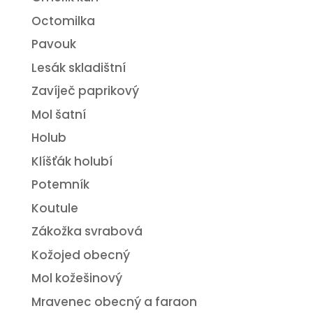
Octomilka
Pavouk
Lesák skladištní
Zavíječ paprikový
Mol šatní
Holub
Klíšťák holubí
Potemník
Koutule
Zákožka svrabová
Kožojed obecný
Mol kožešinový
Mravenec obecný a faraon