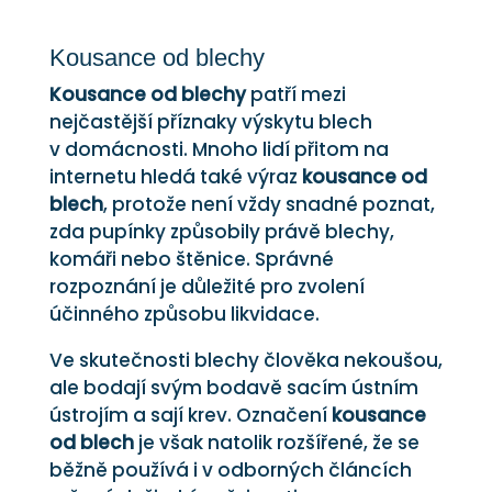
Kousance od blechy
Kousance od blechy
patří mezi
nejčastější příznaky výskytu blech
v domácnosti. Mnoho lidí přitom na
internetu hledá také výraz
kousance od
blech
, protože není vždy snadné poznat,
zda pupínky způsobily právě blechy,
komáři nebo štěnice. Správné
rozpoznání je důležité pro zvolení
účinného způsobu likvidace.
Ve skutečnosti blechy člověka nekoušou,
ale bodají svým bodavě sacím ústním
ústrojím a sají krev. Označení
kousance
od blech
je však natolik rozšířené, že se
běžně používá i v odborných článcích