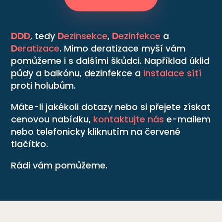
DDD
, tedy
D
ezinsekce
,
D
ezinfekce
a
D
eratizace
. Mimo deratizace myší vám
pomůžeme i s dalšími škůdci. Například úklid
půdy a balkónu, dezinfekce a
instalace sítí
proti holubům.
Máte-li jakékoli dotazy nebo si přejete získat
cenovou nabídku,
kontaktujte nás
e-mailem
nebo telefonicky kliknutím na červené
tlačítko.
Rádi vám pomůžeme.