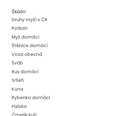
Škůdci
Druhy myší v ČR
Potkan
Myš domácí
Štěnice domácí
Vosa obecná
Šváb
Rus domácí
Sršeň
Kuna
Rybenka domáci
Pisivka
Čmelík kuří