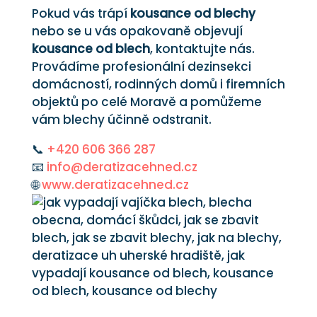
Pokud vás trápí
kousance od blechy
nebo se u vás opakovaně objevují
kousance od blech
, kontaktujte nás.
Provádíme profesionální dezinsekci
domácností, rodinných domů i firemních
objektů po celé Moravě a pomůžeme
vám blechy účinně odstranit.
📞
+420 606 366 287
📧
info@deratizacehned.cz
🌐
www.deratizacehned.cz