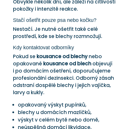
Obvykle několik dní, ale záleží na citlivosti
pokožky i intenzitě reakce.
Stačí ošetřit pouze psa nebo kočku?
Nestačí. Je nutné ošetřit také celé
prostředí, kde se blechy rozmnožují.
Kdy kontaktovat odborníky
Pokud se
kousance od blechy
nebo
opakované
kousance od blech
objevují
i po domácím ošetření, doporučujeme
profesionální dezinsekci. Odborný zásah
odstraní dospělé blechy i jejich vajíčka,
larvy a kukly.
opakovaný výskyt pupínků,
blechy u domácích mazlíčků,
výskyt v celém bytě nebo domě,
neúspěšná domácí likvidace,