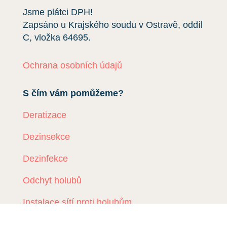
Jsme plátci DPH!
Zapsáno u Krajského soudu v Ostravě, oddíl
C, vložka
64695
.
Ochrana osobních údajů
S čím vám pomůžeme?
Deratizace
Dezinsekce
Dezinfekce
Odchyt holubů
Instalace sítí proti holubům
Rizikové vyklízení