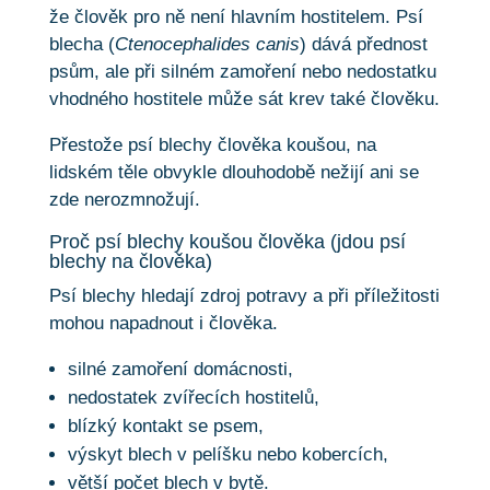
že člověk pro ně není hlavním hostitelem. Psí
blecha (
Ctenocephalides canis
) dává přednost
psům, ale při silném zamoření nebo nedostatku
vhodného hostitele může sát krev také člověku.
Přestože psí blechy člověka koušou, na
lidském těle obvykle dlouhodobě nežijí ani se
zde nerozmnožují.
Proč psí blechy koušou člověka (jdou psí
blechy na člověka)
Psí blechy hledají zdroj potravy a při příležitosti
mohou napadnout i člověka.
silné zamoření domácnosti,
nedostatek zvířecích hostitelů,
blízký kontakt se psem,
výskyt blech v pelíšku nebo kobercích,
větší počet blech v bytě.