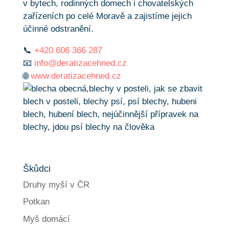
v bytech, rodinných domech i chovatelských
zařízeních po celé Moravě a zajistíme jejich
účinné odstranění.
📞
+420 606 366 287
📧
info@deratizacehned.cz
🌐
www.deratizacehned.cz
Škůdci
Druhy myší v ČR
Potkan
Myš domácí