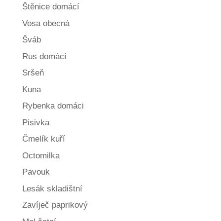
Štěnice domácí
Vosa obecná
Šváb
Rus domácí
Sršeň
Kuna
Rybenka domáci
Pisivka
Čmelík kuří
Octomilka
Pavouk
Lesák skladištní
Zavíječ paprikový