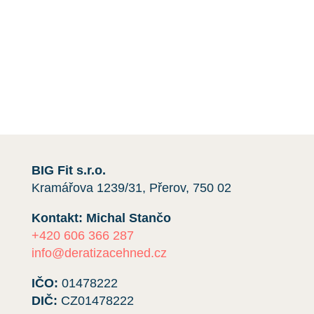
Máte-li jakékoli dotazy nebo si přejete získat
cenovou nabídku,
kontaktujte nás
e-mailem nebo
telefonicky kliknutím na červené tlačítko.
Rádi vám pomůžeme.
BIG Fit s.r.o.
Kramářova 1239/31, Přerov, 750 02
Kontakt: Michal Stančo
+420 606 366 287
info@deratizacehned.cz
IČO:
01478222
DIČ:
CZ01478222