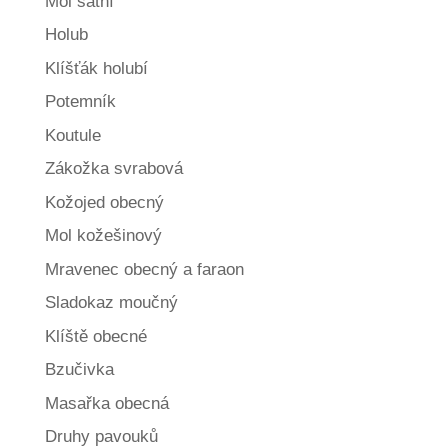
Mol šatní
Holub
Klíšťák holubí
Potemník
Koutule
Zákožka svrabová
Kožojed obecný
Mol kožešinový
Mravenec obecný a faraon
Sladokaz moučný
Klíště obecné
Bzučivka
Masařka obecná
Druhy pavouků