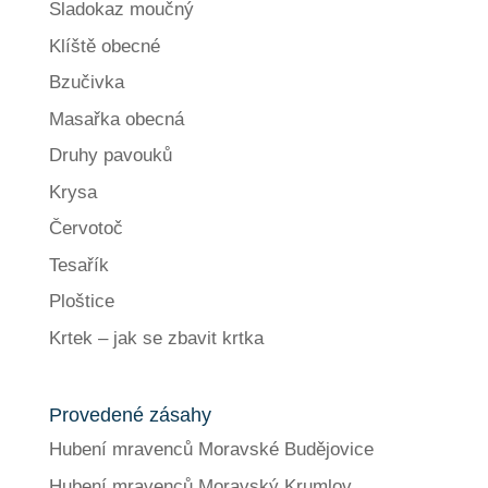
Sladokaz moučný
Klíště obecné
Bzučivka
Masařka obecná
Druhy pavouků
Krysa
Červotoč
Tesařík
Ploštice
Krtek – jak se zbavit krtka
Provedené zásahy
Hubení mravenců Moravské Budějovice
Hubení mravenců Moravský Krumlov