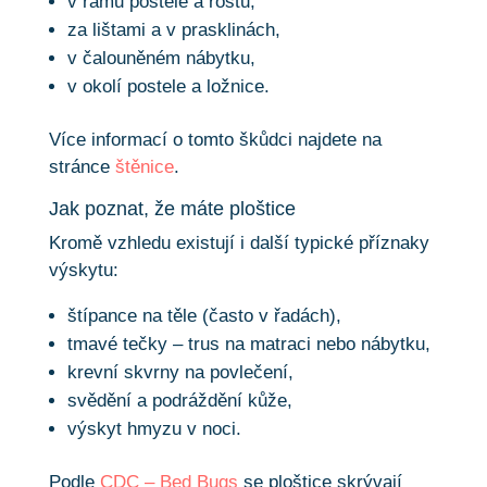
v rámu postele a roštu,
za lištami a v prasklinách,
v čalouněném nábytku,
v okolí postele a ložnice.
Více informací o tomto škůdci najdete na
stránce
štěnice
.
Jak poznat, že máte ploštice
Kromě vzhledu existují i další typické příznaky
výskytu:
štípance na těle (často v řadách),
tmavé tečky – trus na matraci nebo nábytku,
krevní skvrny na povlečení,
svědění a podráždění kůže,
výskyt hmyzu v noci.
Podle
CDC – Bed Bugs
se ploštice skrývají