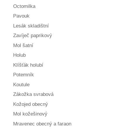
Octomilka
Pavouk
Lesák skladištní
Zavíječ paprikový
Mol šatní
Holub
Klíšťák holubí
Potemník
Koutule
Zákožka svrabová
Kožojed obecný
Mol kožešinový
Mravenec obecný a faraon