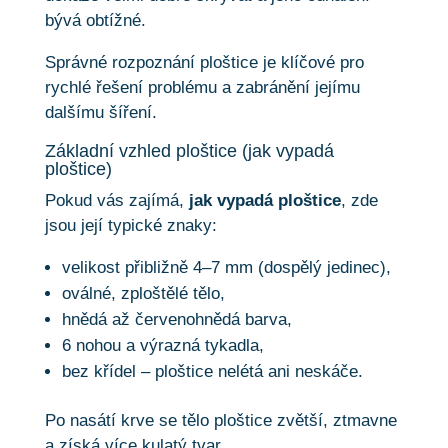
bývá obtížné.
Správné rozpoznání ploštice je klíčové pro
rychlé řešení problému a zabránění jejímu
dalšímu šíření.
Základní vzhled ploštice (jak vypadá
ploštice)
Pokud vás zajímá,
jak vypadá ploštice
, zde
jsou její typické znaky:
velikost přibližně 4–7 mm (dospělý jedinec),
oválné, zploštělé tělo,
hnědá až červenohnědá barva,
6 nohou a výrazná tykadla,
bez křídel – ploštice nelétá ani neskáče.
Po nasátí krve se tělo ploštice zvětší, ztmavne
a získá více kulatý tvar.