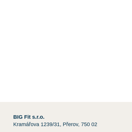
DDD
, tedy
D
ezinsekce
,
D
ezinfekce
a
D
eratizace
.
Mimo deratizace myší vám pomůžeme i s dalšími
škůdci. Například úklid půdy a balkónu, dezinfekce
a
instalace sítí
proti holubům.
Máte-li jakékoli dotazy nebo si přejete získat
cenovou nabídku,
kontaktujte nás
e-mailem nebo
telefonicky kliknutím na červené tlačítko.
Rádi vám pomůžeme.
BIG Fit s.r.o.
Kramářova 1239/31, Přerov, 750 02