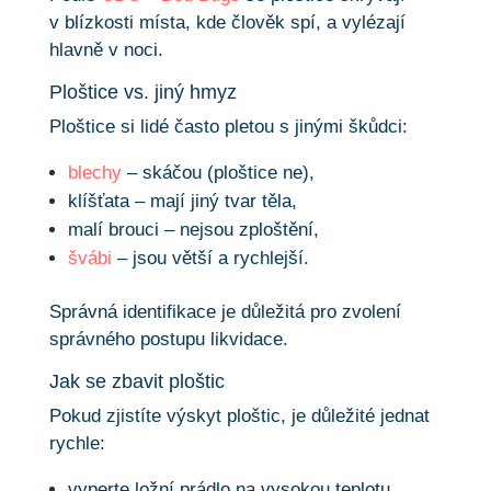
v blízkosti místa, kde člověk spí, a vylézají
hlavně v noci.
Ploštice vs. jiný hmyz
Ploštice si lidé často pletou s jinými škůdci:
blechy
– skáčou (ploštice ne),
klíšťata – mají jiný tvar těla,
malí brouci – nejsou zploštění,
švábi
– jsou větší a rychlejší.
Správná identifikace je důležitá pro zvolení
správného postupu likvidace.
Jak se zbavit ploštic
Pokud zjistíte výskyt ploštic, je důležité jednat
rychle:
vyperte ložní prádlo na vysokou teplotu,