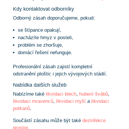
Kdy kontaktovat odborníky
Odborný zásah doporučujeme, pokud:
se štípance opakují,
nacházíte hmyz v posteli,
problém se zhoršuje,
domácí řešení nefunguje.
Profesionální zásah zajistí kompletní
odstranění ploštic i jejich vývojových stádií.
Nabídka dalších služeb
Nabízíme také
likvidaci blech
,
hubení švábů
,
likvidaci mravenců
,
likvidaci myší
a
likvidaci
potkanů
.
Součástí zásahu může být také
dezinfekce
prostor
.