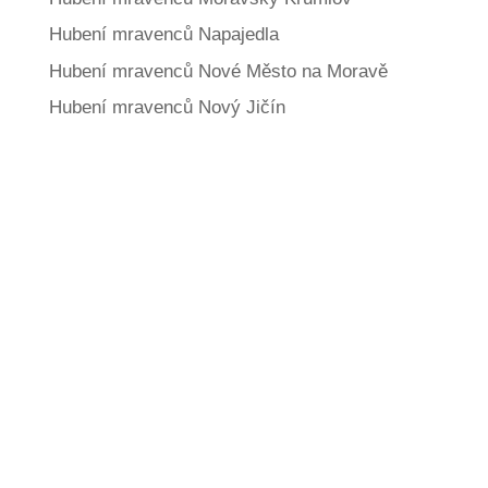
Hubení mravenců Napajedla
Hubení mravenců Nové Město na Moravě
Hubení mravenců Nový Jičín
Jaké další služby
nabízíme?
606 366 287