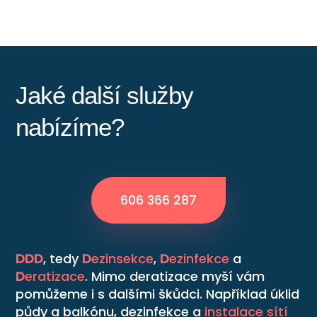
Jaké další služby
nabízíme?
606 366 287
DDD
, tedy
D
ezinsekce
,
D
ezinfekce
a
D
eratizace
. Mimo deratizace myší vám
pomůžeme i s dalšími škůdci. Například úklid
půdy a balkónu, dezinfekce a
instalace sítí