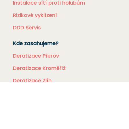
Instalace sítí proti holubům
Rizikové vyklízení
DDD Servis
Kde zasahujeme?
Deratizace Přerov
Deratizace Kroměříž
Deratizace Zlín
Deratizace Ostrava
Deratizace Prostějov
Deratizace Olomouc