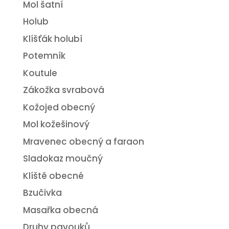
Mol šatní
Holub
Klíšťák holubí
Potemník
Koutule
Zákožka svrabová
Kožojed obecný
Mol kožešinový
Mravenec obecný a faraon
Sladokaz moučný
Klíště obecné
Bzučivka
Masařka obecná
Druhy pavouků