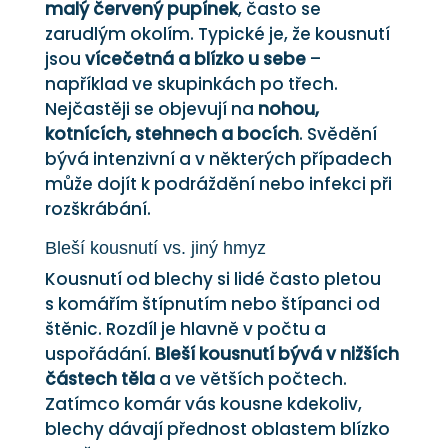
malý červený pupínek
, často se
zarudlým okolím. Typické je, že kousnutí
jsou
vícečetná a blízko u sebe
–
například ve skupinkách po třech.
Nejčastěji se objevují na
nohou,
kotnících, stehnech a bocích
. Svědění
bývá intenzivní a v některých případech
může dojít k podráždění nebo infekci při
rozškrábání.
Bleší kousnutí vs. jiný hmyz
Kousnutí od blechy si lidé často pletou
s komářím štípnutím nebo štípanci od
štěnic. Rozdíl je hlavně v počtu a
uspořádání.
Bleší kousnutí bývá v nižších
částech těla
a ve větších počtech.
Zatímco komár vás kousne kdekoliv,
blechy dávají přednost oblastem blízko