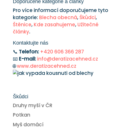
Doporučené kategorie a články
Pro více informací doporučujeme tyto
kategorie:
Blecha obecná
,
Škůdci
,
Štěnice
,
Kde zasahujeme
,
Užitečné
články
.
Kontaktujte nás
📞
Telefon:
+420 606 366 287
📧
E-mail:
info@deratizacehned.cz
🌐
www.deratizacehned.cz
Škůdci
Druhy myší v ČR
Potkan
Myš domácí