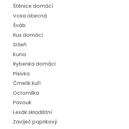
Štěnice domácí
Vosa obecná
Šváb
Rus domácí
Sršeň
Kuna
Rybenka domáci
Pisivka
Čmelík kuří
Octomilka
Pavouk
Lesák skladištní
Zavíječ paprikový