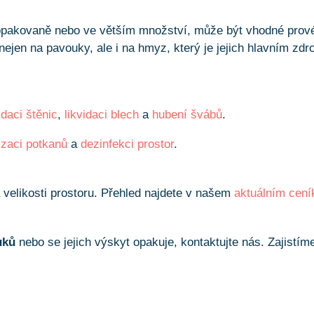
 opakovaně nebo ve větším množství, může být vhodné prov
ejen na pavouky, ale i na hmyz, který je jejich hlavním zdr
idaci štěnic
,
likvidaci blech
a
hubení švábů
.
izaci potkanů
a
dezinfekci prostor
.
velikosti prostoru. Přehled najdete v našem
aktuálním cení
uků
nebo se jejich výskyt opakuje, kontaktujte nás. Zajistím