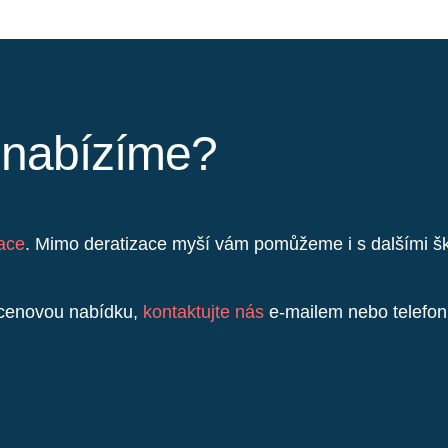
y nabízíme?
zace
. Mimo deratizace myší vám pomůžeme i s dalšími šků
t cenovou nabídku,
kontaktujte nás
e-mailem nebo telefoni