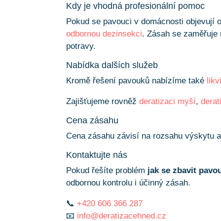
Kdy je vhodná profesionální pomoc
Pokud se pavouci v domácnosti objevují
odbornou dezinsekci
. Zásah se zaměřuje n
potravy.
Nabídka dalších služeb
Kromě řešení pavouků nabízíme také
likv
Zajišťujeme rovněž
deratizaci myší
,
derat
Cena zásahu
Cena zásahu závisí na rozsahu výskytu a 
Kontaktujte nás
Pokud řešíte problém
jak se zbavit pavo
odbornou kontrolu i účinný zásah.
📞
+420 606 366 287
📧
info@deratizacehned.cz