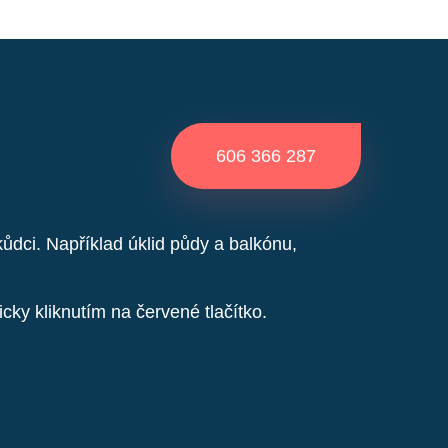
606 366 287
dci. Například úklid půdy a balkónu,
cky kliknutím na červené tlačítko.