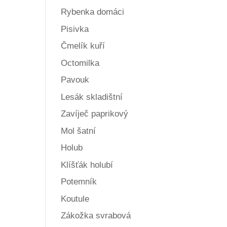
Rybenka domáci
Pisivka
Čmelík kuří
Octomilka
Pavouk
Lesák skladištní
Zavíječ paprikový
Mol šatní
Holub
Klíšťák holubí
Potemník
Koutule
Zákožka svrabová