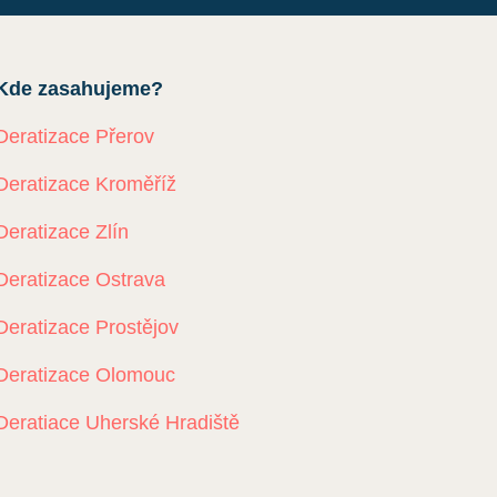
Kde zasahujeme?
Deratizace Přerov
Deratizace Kroměříž
Deratizace Zlín
Deratizace Ostrava
Deratizace Prostějov
Deratizace Olomouc
Deratiace Uherské Hradiště