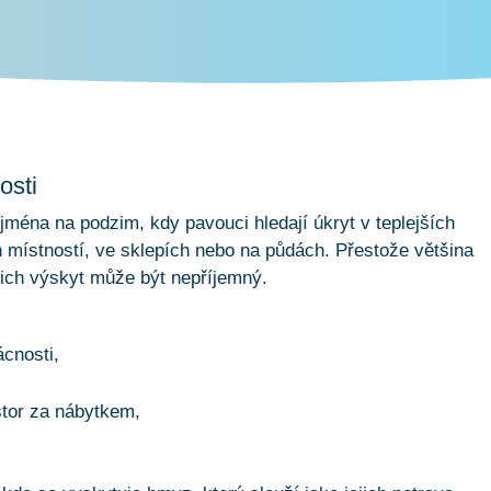
osti
jména na podzim, kdy pavouci hledají úkryt v teplejších
ch místností, ve sklepích nebo na půdách. Přestože většina
jich výskyt může být nepříjemný.
cnosti,
stor za nábytkem,