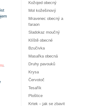
Kožojed obecný
ést
Mol kožešinový
ojem
Mravenec obecný a
faraon
Sladokaz moučný
Klíště obecné
Bzučivka
Masařka obecná
Druhy pavouků
ku
.
Krysa
Červotoč
e
Tesařík
Ploštice
Krtek – jak se zbavit