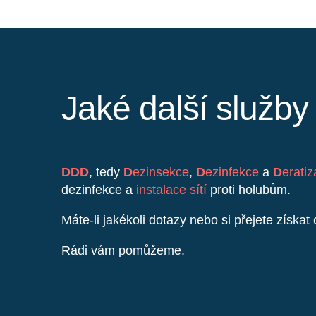
Jaké další služb
DDD
, tedy
D
ezinsekce
,
D
ezinfekce
a
D
erati
dezinfekce a
instalace sítí
proti holubům.
Máte-li jakékoli dotazy nebo si přejete získa
Rádi vám pomůžeme.