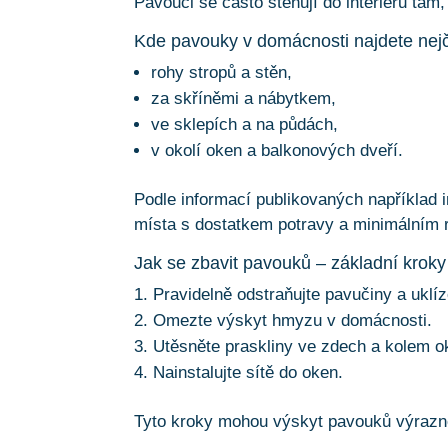
Pavouci se často stěhují do interiéru tam,
Kde pavouky v domácnosti najdete nejč
rohy stropů a stěn,
za skříněmi a nábytkem,
ve sklepích a na půdách,
v okolí oken a balkonových dveří.
Podle informací publikovaných například i
místa s dostatkem potravy a minimálním 
Jak se zbavit pavouků – základní kroky
Pravidelně odstraňujte pavučiny a uklíz
Omezte výskyt hmyzu v domácnosti.
Utěsněte praskliny ve zdech a kolem o
Nainstalujte sítě do oken.
Tyto kroky mohou výskyt pavouků výrazn