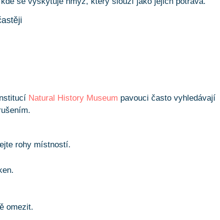
 kde se vyskytuje hmyz, který slouží jako jejich potrava.
astěji
nstitucí
Natural History Museum
pavouci často vyhledávají
rušením.
ejte rohy místností.
ken.
ě omezit.