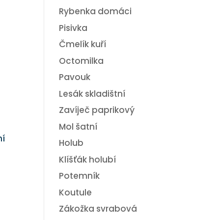
Rybenka domáci
Pisivka
Čmelík kuří
Octomilka
Pavouk
Lesák skladištní
Zavíječ paprikový
Mol šatní
ní
Holub
Klíšťák holubí
Potemník
Koutule
Zákožka svrabová