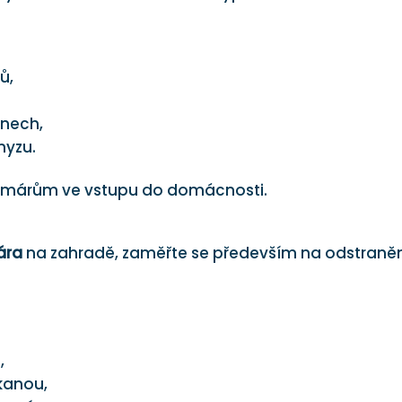
,
ů,
knech,
myzu.
 komárům ve vstupu do domácnosti.
ára
na zahradě, zaměřte se především na odstraně
,
kanou,