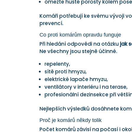
omezte husté porosty kolem pose
Komáři potřebují ke svému vývoji vo
prevencí.
Co proti komárům opravdu funguje
Při hledání odpovědi na otázku
jak 
Ne všechny jsou stejně účinné.
repelenty,
sítě proti hmyzu,
elektrické lapače hmyzu,
ventilátory v interiéru i na terase,
profesionální dezinsekce při větší
Nejlepších výsledků dosáhnete kom
Proč je komárů někdy tolik
Počet komárů závisí na počasí i oko