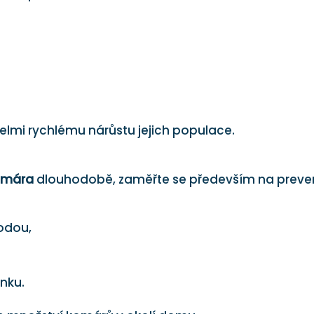
elmi rychlému nárůstu jejich populace.
komára
dlouhodobě, zaměřte se především na preven
odou,
enku.