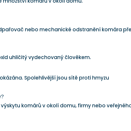
 množství komárů v okolí domu.
ý odpařovač nebo mechanické odstranění komára př
 oxid uhličitý vydechovaný člověkem.
kázána. Spolehlivější jsou sítě proti hmyzu
e?
 výskytu komárů v okolí domu, firmy nebo veřejnéh