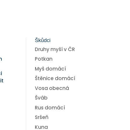
Škůdci
Druhy myší v ČR
Potkan
h
Myš domácí
i
Štěnice domácí
it
Vosa obecná
Šváb
Rus domácí
Sršeň
Kuna