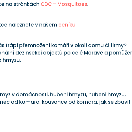
te na stránkách
CDC – Mosquitoes
.
ekce naleznete v našem
ceníku
.
ás trápí přemnožení komáři v okolí domu či firmy?
ionální dezinsekci objektů po celé Moravě a pomůž
o hmyzu.