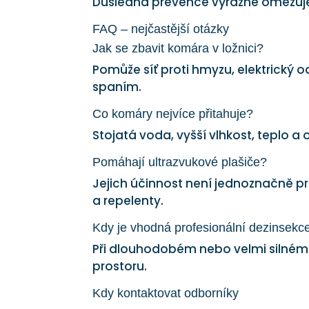
Důsledná prevence výrazně omezuje
FAQ – nejčastější otázky
Jak se zbavit komára v ložnici?
Pomůže síť proti hmyzu, elektrick
spaním.
Co komáry nejvíce přitahuje?
Stojatá voda, vyšší vlhkost, teplo a
Pomáhají ultrazvukové plašiče?
Jejich účinnost není jednoznačně pro
a repelenty.
Kdy je vhodná profesionální dezinsekc
Při dlouhodobém nebo velmi silném
prostoru.
Kdy kontaktovat odborníky