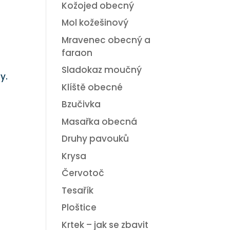
Kožojed obecný
Mol kožešinový
Mravenec obecný a
faraon
Sladokaz moučný
y.
Klíště obecné
Bzučivka
Masařka obecná
Druhy pavouků
Krysa
Červotoč
Tesařík
Ploštice
Krtek – jak se zbavit