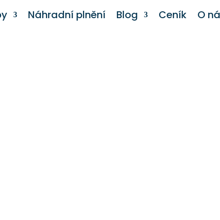
by
Náhradní plnění
Blog
Ceník
O n
Jak se zbavit komár