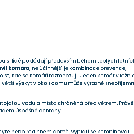
rou si lidé pokládají především během teplých letníc
avit komára
, nejúčinnější je kombinace prevence,
st, kde se komáři rozmnožují. Jeden komár v ložnic
 větší výskyt v okolí domu může výrazně znepříjemn
 stojatou vodu a místa chráněná před větrem. Právě
ladem úspěšné ochrany.
bytě nebo rodinném domě, vyplatí se kombinovat