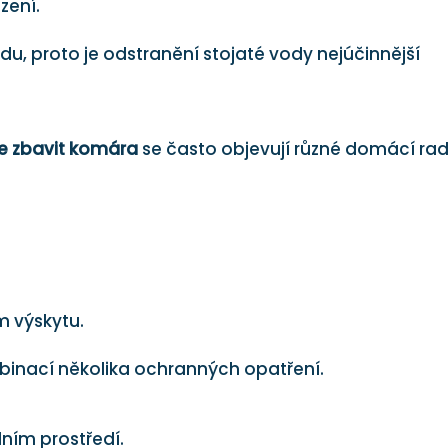
zení.
du, proto je odstranění stojaté vody nejúčinnější
se zbavit komára
se často objevují různé domácí rad
m výskytu.
binací několika ochranných opatření.
lním prostředí.