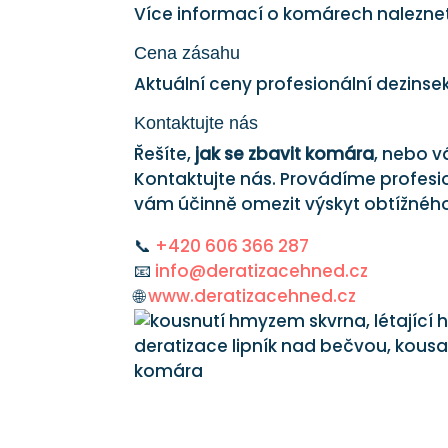
Více informací o komárech nalezne
Cena zásahu
Aktuální ceny profesionální dezins
Kontaktujte nás
Řešíte,
jak se zbavit komára
, nebo v
Kontaktujte nás. Provádíme profes
vám účinně omezit výskyt obtížnéh
📞
+420 606 366 287
📧
info@deratizacehned.cz
🌐
www.deratizacehned.cz