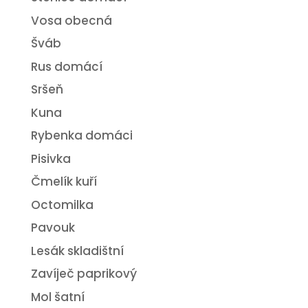
Vosa obecná
Šváb
Rus domácí
Sršeň
Kuna
Rybenka domáci
Pisivka
Čmelík kuří
Octomilka
Pavouk
Lesák skladištní
Zavíječ paprikový
Mol šatní