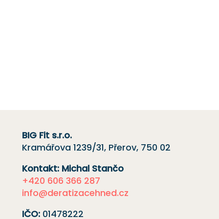
Máte-li jakékoli dotazy nebo si přejete získat
cenovou nabídku,
kontaktujte nás
e-mailem
nebo telefonicky kliknutím na červené
tlačítko.
Rádi vám pomůžeme.
BIG Fit s.r.o.
Kramářova 1239/31, Přerov, 750 02
Kontakt: Michal Stančo
+420 606 366 287
info@deratizacehned.cz
IČO:
01478222