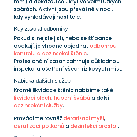
mm) a dokážou se ukrýt ve velmi úzkých
spárách. Aktivní jsou převážně v noci,
kdy vyhledávají hostitele.
Kdy zavolat odborníky
Pokud si nejste jistí, nebo se štípance
opakují, je vhodné objednat
odbornou
kontrolu a dezinsekci štěnic
.
Profesionální zásah zahrnuje důkladnou
inspekci a ošetření všech rizikových míst.
Nabídka dalších služeb
Kromě likvidace štěnic nabízíme také
likvidaci blech
,
hubení švábů
a další
dezinsekční služby
.
Provádíme rovněž
deratizaci myší
,
deratizaci potkanů
a
dezinfekci prostor
.