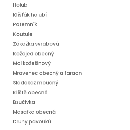
Holub
Klíšťák holubí
Potemník
Koutule
Zákožka svrabová
Kožojed obecný
Mol kožešinový
Mravenec obecný a faraon
Sladokaz moučný
Klíště obecné
Bzučivka
Masařka obecná
Druhy pavouků