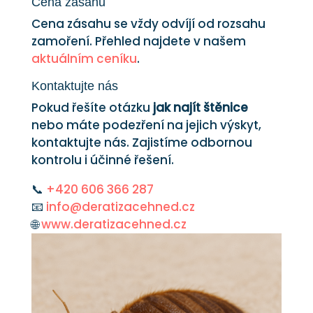
Cena zásahu
Cena zásahu se vždy odvíjí od rozsahu
zamoření. Přehled najdete v našem
aktuálním ceníku
.
Kontaktujte nás
Pokud řešíte otázku
jak najít štěnice
nebo máte podezření na jejich výskyt,
kontaktujte nás. Zajistíme odbornou
kontrolu i účinné řešení.
📞
+420 606 366 287
📧
info@deratizacehned.cz
🌐
www.deratizacehned.cz