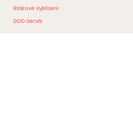
Rizikové vyklízení
DDD Servis
Kde zasahujeme?
Deratizace Přerov
Deratizace Kroměříž
Deratizace Zlín
Deratizace Ostrava
Deratizace Prostějov
Deratizace Olomouc
Deratiace Uherské Hradiště