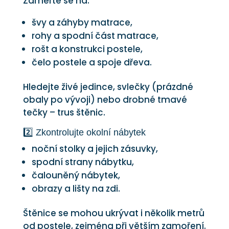
Zaměřte se na:
švy a záhyby matrace,
rohy a spodní část matrace,
rošt a konstrukci postele,
čelo postele a spoje dřeva.
Hledejte živé jedince, svlečky (prázdné
obaly po vývoji) nebo drobné tmavé
tečky – trus štěnic.
2️⃣ Zkontrolujte okolní nábytek
noční stolky a jejich zásuvky,
spodní strany nábytku,
čalouněný nábytek,
obrazy a lišty na zdi.
Štěnice se mohou ukrývat i několik metrů
od postele, zejména při větším zamoření.