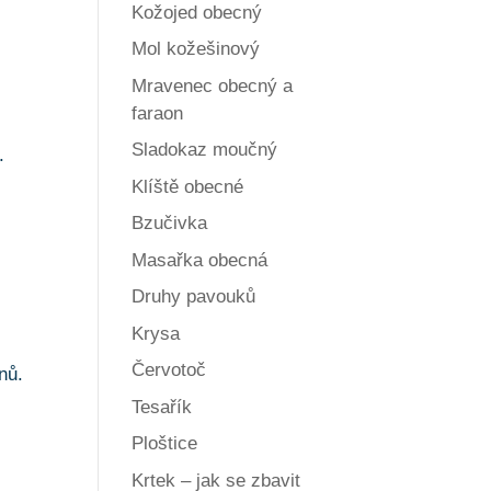
Kožojed obecný
Mol kožešinový
Mravenec obecný a
faraon
Sladokaz moučný
.
Klíště obecné
Bzučivka
Masařka obecná
Druhy pavouků
Krysa
Červotoč
nů.
Tesařík
Ploštice
Krtek – jak se zbavit