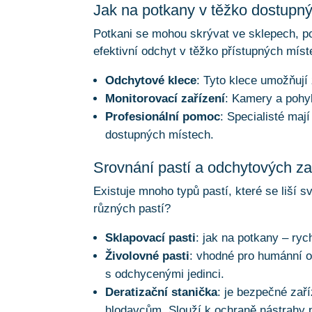
Jak na potkany v těžko dostupn
Potkani se mohou skrývat ve sklepech, 
efektivní odchyt v těžko přístupných míste
Odchytové klece
: Tyto klece umožňují
Monitorovací zařízení
: Kamery a pohy
Profesionální pomoc
: Specialisté maj
dostupných místech.
Srovnání pastí a odchytových za
Existuje mnoho typů pastí, které se liší 
různých pastí?
Sklapovací pasti
: jak na potkany – ry
Živolovné pasti
: vhodné pro humánní o
s odchycenými jedinci.
Deratizační stanička
: je bezpečné zař
hlodavcům. Slouží k ochraně nástrahy př