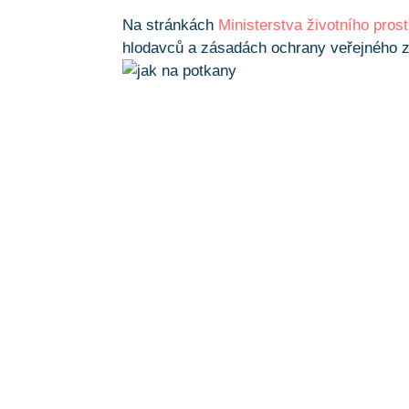
Na stránkách
Ministerstva životního pros
hlodavců a zásadách ochrany veřejného z
Jaké další služb
DDD
, tedy
D
ezinsekce
,
D
ezinfekce
a
D
erati
dezinfekce a
instalace sítí
proti holubům.
Máte-li jakékoli dotazy nebo si přejete získa