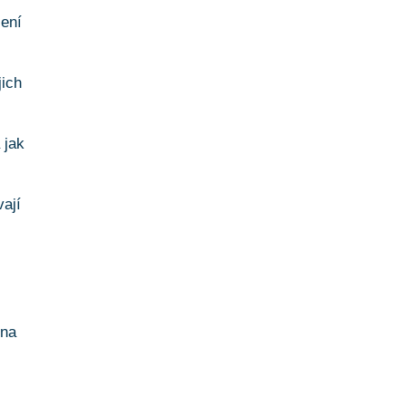
šení
jich
 jak
vají
 na