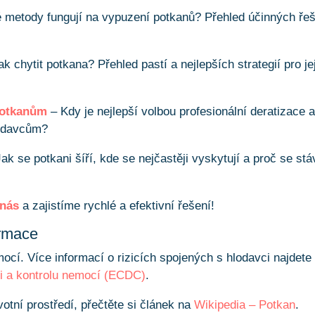
 metody fungují na vypuzení potkanů? Přehled účinných ře
k chytit potkana? Přehled pastí a nejlepších strategií pro je
 potkanům
– Kdy je nejlepší volbou profesionální deratizace a
lodavcům?
ak se potkani šíří, kde se nejčastěji vyskytují a proč se stá
 nás
a zajistíme rychlé a efektivní řešení!
ormace
cí. Více informací o rizicích spojených s hlodavci najdete
i a kontrolu nemocí (ECDC)
.
votní prostředí, přečtěte si článek na
Wikipedia – Potkan
.