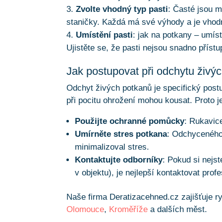
Zvolte vhodný typ pasti
: Časté jsou m
staničky. Každá má své výhody a je vhodn
Umístění pasti
: jak na potkany – umíst
Ujistěte se, že pasti nejsou snadno příst
Jak postupovat při odchytu živýc
Odchyt živých potkanů je specifický post
při pocitu ohrožení mohou kousat. Proto j
Použijte ochranné pomůcky
: Rukavic
Umírněte stres potkana
: Odchyceného 
minimalizoval stres.
Kontaktujte odborníky
: Pokud si nejst
v objektu), je nejlepší kontaktovat prof
Naše firma Deratizacehned.cz zajišťuje r
Olomouce
,
Kroměříže
a dalších měst.