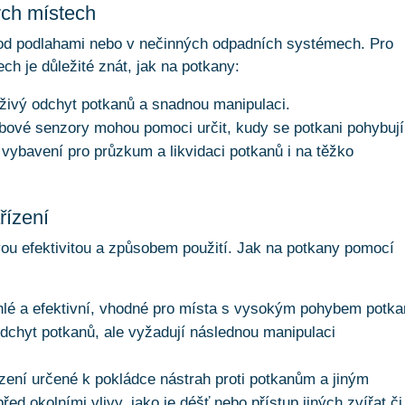
ých místech
pod podlahami nebo v nečinných odpadních systémech. Pro
ch je důležité znát, jak na potkany:
 živý odchyt potkanů a snadnou manipulaci.
bové senzory mohou pomoci určit, kudy se potkani pohybují
í vybavení pro průzkum a likvidaci potkanů i na těžko
řízení
svou efektivitou a způsobem použití. Jak na potkany pomocí
chlé a efektivní, vhodné pro místa s vysokým pohybem potka
dchyt potkanů, ale vyžadují následnou manipulaci
ízení určené k pokládce nástrah proti potkanům a jiným
ed okolními vlivy, jako je déšť nebo přístup jiných zvířat či