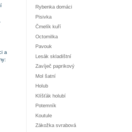
í
Rybenka domáci
Pisivka
.
Čmelík kuří
Octomilka
Pavouk
ci a
Lesák skladištní
ny:
Zavíječ paprikový
Mol šatní
Holub
Klíšťák holubí
Potemník
Koutule
Zákožka svrabová