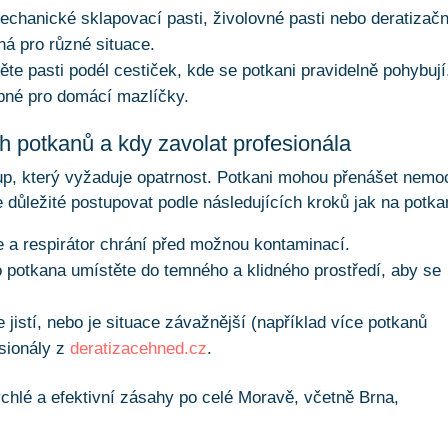
echanické sklapovací pasti, živolovné pasti nebo deratizačn
á pro různé situace.
ěte pasti podél cestiček, kde se potkani pravidelně pohybují
upné pro domácí mazlíčky.
h potkanů a kdy zavolat profesionála
up, který vyžaduje opatrnost. Potkani mohou přenášet nemo
e důležité postupovat podle následujících kroků jak na potka
e a respirátor chrání před možnou kontaminací.
potkana umístěte do temného a klidného prostředí, aby se
e jistí, nebo je situace závažnější (například více potkanů
esionály z
deratizacehned.cz
.
ychlé a efektivní zásahy po celé Moravě, včetně Brna,