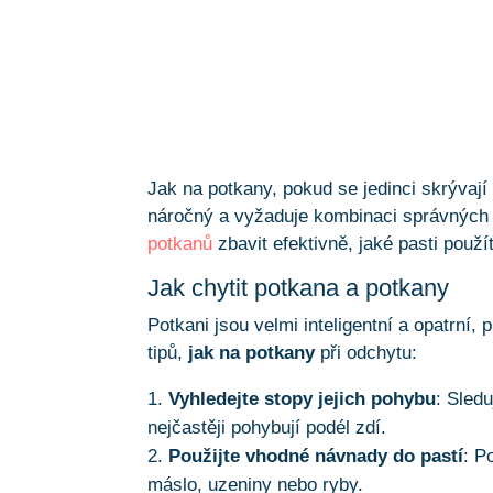
Jak na potkany, pokud se jedinci skrýva
náročný a vyžaduje kombinaci správných 
potkanů
zbavit efektivně, jaké pasti použí
Jak chytit potkana a potkany
Potkani jsou velmi inteligentní a opatrní,
tipů,
jak na potkany
při odchytu:
Vyhledejte stopy jejich pohybu
: Sled
nejčastěji pohybují podél zdí.
Použijte vhodné návnady do pastí
: P
máslo, uzeniny nebo ryby.