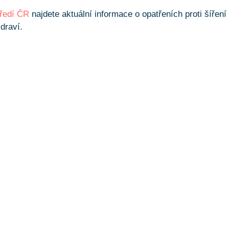
tředí ČR
najdete aktuální informace o opatřeních proti šíření
draví.
y nabízíme?
zace
. Mimo deratizace myší vám pomůžeme i s dalšími šků
t cenovou nabídku,
kontaktujte nás
e-mailem nebo telefoni