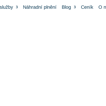
služby
Náhradní plnění
Blog
Ceník
O 
Jak na potkany