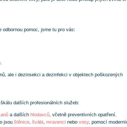
e odbornou pomoc, jsme tu pro vás:
e
.
nů, ale i dezinsekci a dezinfekci v objektech poškozených
kálu dalších profesionálních služeb:
kanů
a dalších
hlodavců
, včetně preventivních opatření.
ko jsou
štěnice
,
švábi
,
mravenci
nebo
vosy
, pomocí moderní