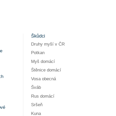
Škůdci
Druhy myší v ČR
t
se
Potkan
Myš domácí
Štěnice domácí
ch
Vosa obecná
Šváb
Rus domácí
Sršeň
ové
Kuna