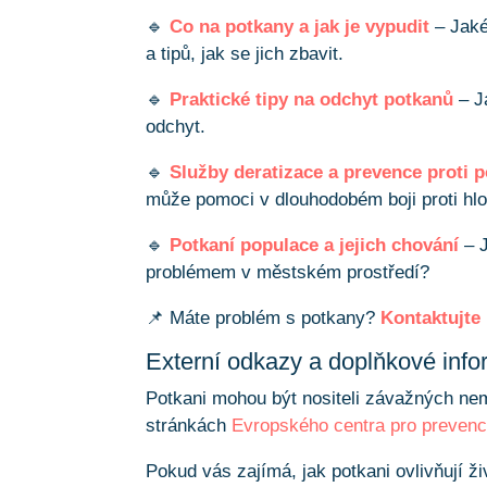
🔹
Co na potkany a jak je vypudit
– Jaké
a tipů, jak se jich zbavit.
🔹
Praktické tipy na odchyt potkanů
– Ja
odchyt.
🔹
Služby deratizace a prevence proti
může pomoci v dlouhodobém boji proti h
🔹
Potkaní populace a jejich chování
– J
problémem v městském prostředí?
📌 Máte problém s potkany?
Kontaktujte
Externí odkazy a doplňkové inf
Potkani mohou být nositeli závažných nemo
stránkách
Evropského centra pro prevenc
Pokud vás zajímá, jak potkani ovlivňují ži