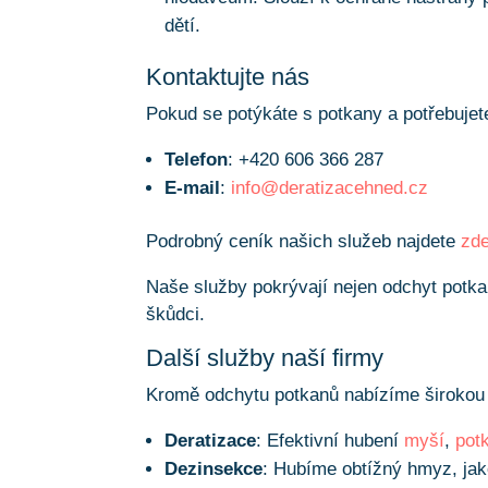
dětí.
Kontaktujte nás
Pokud se potýkáte s potkany a potřebujet
Telefon
: +420 606 366 287
E-mail
:
info@deratizacehned.cz
Podrobný ceník našich služeb najdete
zd
Naše služby pokrývají nejen odchyt potka
škůdci.
Další služby naší firmy
Kromě odchytu potkanů nabízíme širokou š
Deratizace
: Efektivní hubení
myší
,
pot
Dezinsekce
: Hubíme obtížný hmyz, ja