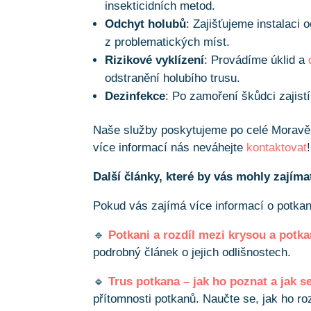
insekticidních metod.
Odchyt holubů
: Zajišťujeme instalaci
z problematických míst.
Rizikové vyklízení
: Provádíme úklid a
odstranění holubího trusu.
Dezinfekce
: Po zamoření škůdci zajistí
Naše služby poskytujeme po celé Moravě
více informací nás neváhejte
kontaktovat
!
Další články, které by vás mohly zajíma
Pokud vás zajímá více informací o potkane
🔹
Potkani a rozdíl mezi krysou a potk
podrobný článek o jejich odlišnostech.
🔹
Trus potkana – jak ho poznat a jak s
přítomnosti potkanů. Naučte se, jak ho ro