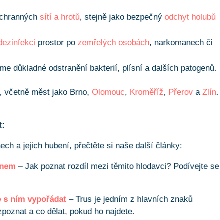
 ochranných
sítí a hrotů
, stejně jako bezpečný
odchyt holubů
dezinfekci
prostor po
zemřelých osobách
, narkomanech či
me důkladné odstranění bakterií, plísní a dalších patogenů.
, včetně měst jako Brno,
Olomouc
,
Kroměříž
,
Přerov
a
Zlín
.
t:
ch a jejich hubení, přečtěte si naše další články:
anem
– Jak poznat rozdíl mezi těmito hlodavci? Podívejte se
e s ním vypořádat
– Trus je jedním z hlavních znaků
zpoznat a co dělat, pokud ho najdete.