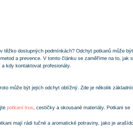
jí v těžko dostupných podmínkách? Odchyt potkanů může bý
metod a prevence. V tomto článku se zaměříme na to, jak 
t a kdy kontaktovat profesionály.
 proto může být jejich odchyt obtížný. Zde je několik základní
ujte
potkaní trus
, cestičky a okousané materiály. Potkani se
otkani mají rádi tučné a aromatické potraviny, jako je arašíd