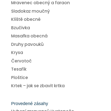
Mravenec obecný a faraon
Sladokaz moučný
Klíště obecné
Bzučivka
Masařka obecná
Druhy pavouků
Krysa
Červotoč
Tesařík
Ploštice
Krtek – jak se zbavit krtka
Provedené zásahy