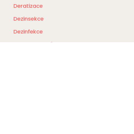
Deratizace
Dezinsekce
Dezinfekce
Odchyt holubů
Instalace sítí proti holubům
Rizikové vyklízení
DDD Servis
Kde zasahujeme?
Deratizace Přerov
Deratizace Kroměříž