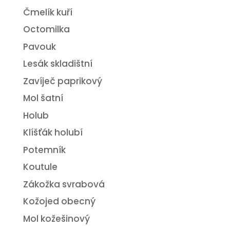
Čmelík kuří
Octomilka
Pavouk
Lesák skladištní
Zavíječ paprikový
Mol šatní
Holub
Klíšťák holubí
Potemník
Koutule
Zákožka svrabová
Kožojed obecný
Mol kožešinový