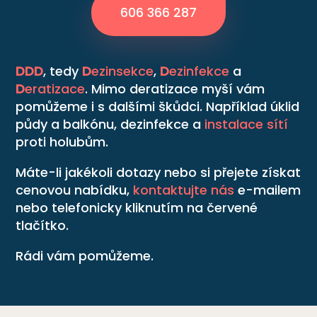
606 366 287
DDD
, tedy
D
ezinsekce
,
D
ezinfekce
a
D
eratizace
. Mimo deratizace myší vám
pomůžeme i s dalšími škůdci. Například úklid
půdy a balkónu, dezinfekce a
instalace sítí
proti holubům.
Máte-li jakékoli dotazy nebo si přejete získat
cenovou nabídku,
kontaktujte nás
e-mailem
nebo telefonicky kliknutím na červené
tlačítko.
Rádi vám pomůžeme.