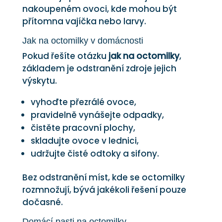
nakoupeném ovoci, kde mohou být
přítomna vajíčka nebo larvy.
Jak na octomilky v domácnosti
Pokud řešíte otázku
jak na octomilky
,
základem je odstranění zdroje jejich
výskytu.
vyhoďte přezrálé ovoce,
pravidelně vynášejte odpadky,
čistěte pracovní plochy,
skladujte ovoce v lednici,
udržujte čisté odtoky a sifony.
Bez odstranění míst, kde se octomilky
rozmnožují, bývá jakékoli řešení pouze
dočasné.
Domácí pasti na octomilky