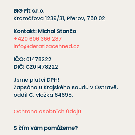
BIG Fit s.r.o.
Kramářova 1239/31, Přerov, 750 02
Kontakt: Michal Stančo
+420 606 366 287
info@deratizacehned.cz
IČO:
01478222
DIČ:
CZ01478222
Jsme plátci DPH!
Zapsáno u Krajského soudu v Ostravě,
oddíl C, vložka
64695
.
Ochrana osobních údajů
S čím vám pomůžeme?