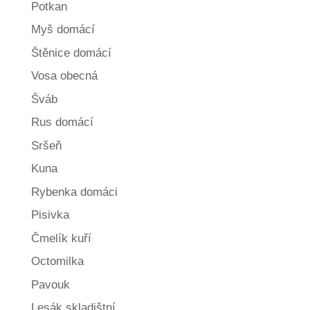
Potkan
Myš domácí
Štěnice domácí
Vosa obecná
Šváb
Rus domácí
Sršeň
Kuna
Rybenka domáci
Pisivka
Čmelík kuří
Octomilka
Pavouk
Lesák skladištní