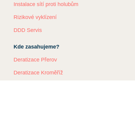
Instalace sítí proti holubům
Rizikové vyklízení
DDD Servis
Kde zasahujeme?
Deratizace Přerov
Deratizace Kroměříž
Deratizace Zlín
Deratizace Ostrava
Deratizace Prostějov
Deratizace Olomouc