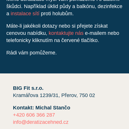
škůdci. Například úklid půdy a balkónu, dezinfekce
a
instalace sítí
proti holubům.
Máte-li jakékoli dotazy nebo si přejete získat
cenovou nabídku,
kontaktujte nás
e-mailem nebo
telefonicky kliknutím na červené tlačítko.
Rádi vám pomůžeme.
BIG Fit s.r.o.
Kramářova 1239/31, Přerov, 750 02
Kontakt: Michal Stančo
+420 606 366 287
info@deratizacehned.cz