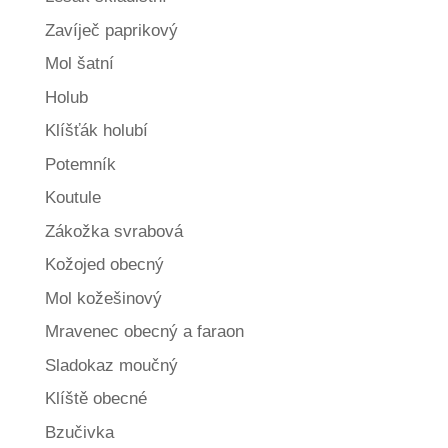
Zavíječ paprikový
Mol šatní
Holub
Klíšťák holubí
Potemník
Koutule
Zákožka svrabová
Kožojed obecný
Mol kožešinový
Mravenec obecný a faraon
Sladokaz moučný
Klíště obecné
Bzučivka