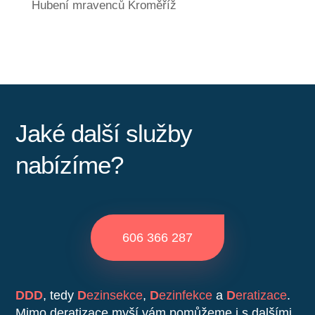
Hubení mravenců Kroměříž
Jaké další služby
nabízíme?
606 366 287
DDD
, tedy
D
ezinsekce
,
D
ezinfekce
a
D
eratizace
.
Mimo deratizace myší vám pomůžeme i s dalšími