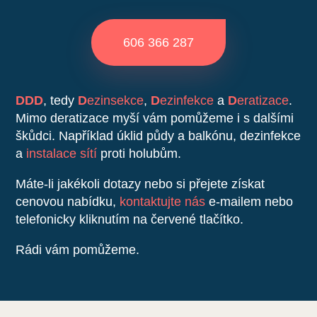
606 366 287
DDD
, tedy
D
ezinsekce
,
D
ezinfekce
a
D
eratizace
.
Mimo deratizace myší vám pomůžeme i s dalšími
škůdci. Například úklid půdy a balkónu, dezinfekce
a
instalace sítí
proti holubům.
Máte-li jakékoli dotazy nebo si přejete získat
cenovou nabídku,
kontaktujte nás
e-mailem nebo
telefonicky kliknutím na červené tlačítko.
Rádi vám pomůžeme.