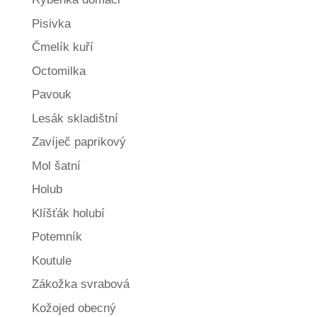
Pisivka
Čmelík kuří
Octomilka
Pavouk
Lesák skladištní
Zavíječ paprikový
Mol šatní
Holub
Klíšťák holubí
Potemník
Koutule
Zákožka svrabová
Kožojed obecný