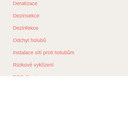
Deratizace
Dezinsekce
Dezinfekce
Odchyt holubů
Instalace sítí proti holubům
Rizikové vyklízení
DDD Servis
Kde zasahujeme?
Deratizace Přerov
Deratizace Kroměříž