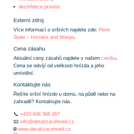
dezinfekce prostor
.
Externí zdroj
Více informací o sršních najdete zde:
Penn
State – Hornets and Wasps
.
Cena zásahu
Aktuální ceny zásahů najdete v našem
ceníku
.
Cena se odvíjí od velikosti hnízda a jeho
umístění.
Kontaktujte nás
Řešíte sršní hnízdo u domu, na půdě nebo na
zahradě? Kontaktujte nás.
📞
+420 606 366 287
📧
info@deratizacehned.cz
🌐
www.deratizacehned.cz