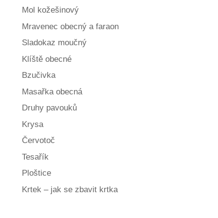
Mol kožešinový
Mravenec obecný a faraon
Sladokaz moučný
Klíště obecné
Bzučivka
Masařka obecná
Druhy pavouků
Krysa
Červotoč
Tesařík
Ploštice
Krtek – jak se zbavit krtka