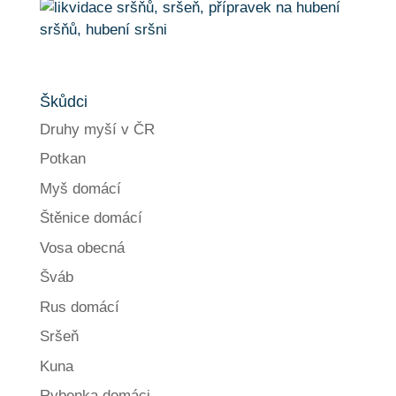
Škůdci
Druhy myší v ČR
Potkan
Myš domácí
Štěnice domácí
Vosa obecná
Šváb
Rus domácí
Sršeň
Kuna
Rybenka domáci