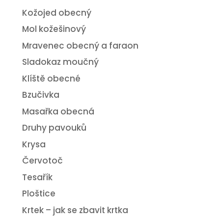
Kožojed obecný
Mol kožešinový
Mravenec obecný a faraon
Sladokaz moučný
Klíště obecné
Bzučivka
Masařka obecná
Druhy pavouků
Krysa
Červotoč
Tesařík
Ploštice
Krtek – jak se zbavit krtka