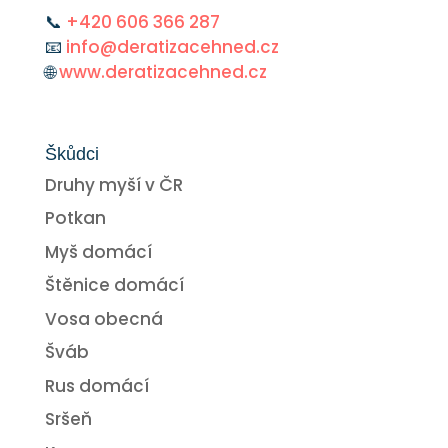
📞
+420 606 366 287
📧
info@deratizacehned.cz
🌐
www.deratizacehned.cz
Škůdci
Druhy myší v ČR
Potkan
Myš domácí
Štěnice domácí
Vosa obecná
Šváb
Rus domácí
Sršeň