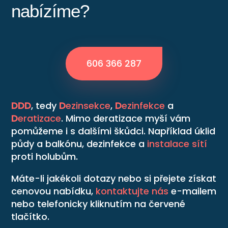
nabízíme?
606 366 287
DDD
, tedy
D
ezinsekce
,
D
ezinfekce
a
D
eratizace
. Mimo deratizace myší vám
pomůžeme i s dalšími škůdci. Například úklid
půdy a balkónu, dezinfekce a
instalace sítí
proti holubům.
Máte-li jakékoli dotazy nebo si přejete získat
cenovou nabídku,
kontaktujte nás
e-mailem
nebo telefonicky kliknutím na červené
tlačítko.