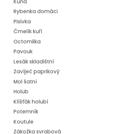
Kuna
Rybenka domáci
Pisivka
Čmelík kuří
Octomilka
Pavouk
Lesák skladištní
Zavíječ paprikový
Mol šatní
Holub
Klíšťák holubí
Potemník
Koutule
Zákožka svrabová